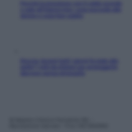
Perché la pressione con il caldo scende
e sale all’improvviso: cosa succede alle
donne e cosa fare subito
Doccia, lavarsi tutti i giorni fa male alla
pelle? I miti da sfatare per proteggerla
davvero senza stressarla
© Belpietro Edizioni Periodiche SRL –
Riproduzione riservata – P.Iva 13673600964