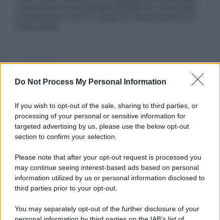
articoli sono di proprietà dell’editore o concesse
in licenza per l’uso. È vietata la riproduzione non
autorizzata.
Informativa
Privacy Policy
Do Not Process My Personal Information
Cookie Policy
Note Legali
If you wish to opt-out of the sale, sharing to third parties, or
Preferenze Privacy
processing of your personal or sensitive information for
targeted advertising by us, please use the below opt-out
section to confirm your selection.
Please note that after your opt-out request is processed you
may continue seeing interest-based ads based on personal
information utilized by us or personal information disclosed to
third parties prior to your opt-out.
You may separately opt-out of the further disclosure of your
personal information by third parties on the IAB’s list of