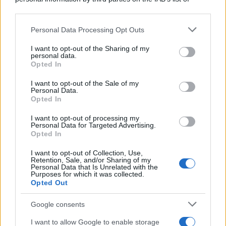
downstream participants.
Personal Data Processing Opt Outs
This information may also be disclosed by us to third parties
on the IAB’s List of Downstream Participants that may further
I want to opt-out of the Sharing of my
disclose it to other third parties.
personal data.
Opted In
Please note that this website/app uses one or more Google
services and may gather and store information including but
I want to opt-out of the Sale of my
Personal Data.
not limited to your visit or usage behaviour. You may click to
Opted In
grant or deny consent to Google and its third-party tags to
use your data for below specified purposes in below Google
I want to opt-out of processing my
consent section.
Personal Data for Targeted Advertising.
Opted In
I want to opt-out of Collection, Use,
Retention, Sale, and/or Sharing of my
Personal Data that Is Unrelated with the
Purposes for which it was collected.
Opted Out
Google consents
I want to allow Google to enable storage