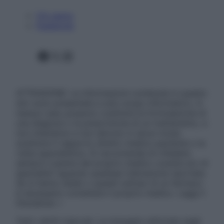
Chi siamo
Pubblicità
Facebook
X
Instagram
ATTENZIONE: Le informazioni contenute in questo
sito sono presentate a solo scopo informativo, in
nessun caso possono costituire la formulazione di
una diagnosi o la prescrizione di un trattamento, e
non intendono e non devono in alcun modo
sostituire il rapporto diretto medico-paziente o la
visita specialistica. Si raccomanda di chiedere
sempre il parere del proprio medico curante e/o di
specialisti riguardo qualsiasi indicazione riportata.
Se si hanno dubbi o quesiti sull’uso di un farmaco
è necessario contattare il proprio medico. Leggi il
Disclaimer »
Tutti i diritti riservati. Le immagini utilizzate negli