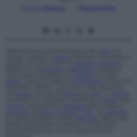
Google
Discover
Fonti preferite
Infiammazione pseudomembranosa del
colon
che
insorge in seguito a
terapia
antibiotica, usualmente in
pazienti che hanno subito un
intervento chirurgico
.
Sebbene la sua
eziologia
e
patogenesi
rimangano
controverse, è possibile che
antibiotici
ad ampio
spettro
rendano possibile la
proliferazione
di bacilli di
Clostridium difficile
, i quali, a loro volta, secernono
una
tossina
che causa la
lesione
del
colon
. La
lesione
si presenta con ulcerazioni superficiali, a
placca
, della
mucosa
, ricoperte da un
essudato
giallo-verdastro
composto
da
fibrina
,
neutrofili
e
muco
. Gli
antibiotici
più spesso implicati in questa
patologia
, detta anche
diarrea membranosa ed enterite
(o
enterocolite
)
pseudomembranosa
, sono la clindamicina e la
lincomicina.