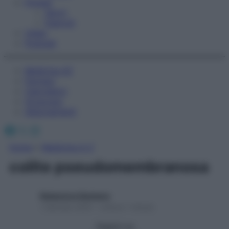
Fitness
Sport
Esercizi
Video
Podcast
Medicina AZ
Farmaci
Calcolatori
Oroscopo
Abbonamenti
Facebook
X
Instagram
Home
»
Medicina A-Z
colite pseudomembranosa
Redazione Starbene
1 Gennaio 2025 – Lettura 1 minuto
Seguici su