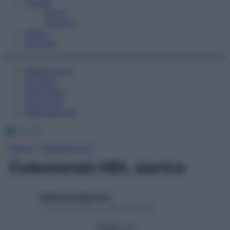
Fitness
Sport
Esercizi
Video
Podcast
Medicina AZ
Farmaci
Calcolatori
Oroscopo
Abbonamenti
Facebook
X
Instagram
Home
»
Medicina A-Z
Colesterolo HDL sierico
Redazione Starbene
1 Gennaio 2025 – Lettura 1 minuto
Seguici su