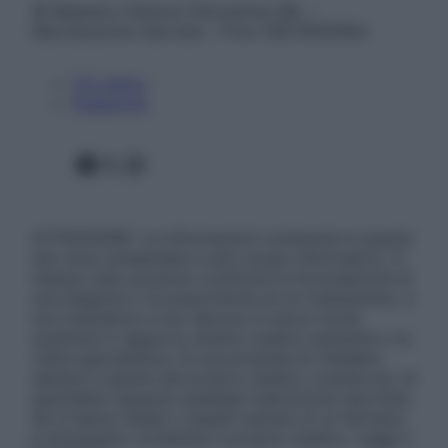
© Belpietro Edizioni Periodiche SRL –
Riproduzione riservata – P.Iva 13673600964
Chi siamo
Pubblicità
Facebook
X
Instagram
ATTENZIONE: Le informazioni contenute in questo
sito sono presentate a solo scopo informativo, in
nessun caso possono costituire la formulazione di
una diagnosi o la prescrizione di un trattamento, e
non intendono e non devono in alcun modo
sostituire il rapporto diretto medico-paziente o la
visita specialistica. Si raccomanda di chiedere
sempre il parere del proprio medico curante e/o di
specialisti riguardo qualsiasi indicazione riportata.
Se si hanno dubbi o quesiti sull’uso di un farmaco
è necessario contattare il proprio medico. Leggi il