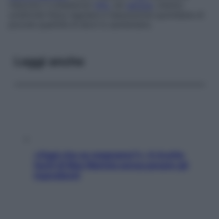
riducono il colesterolo
HDL
nel
sangue
, mentre
un’attività fisica regolare e l’assunzione quotidiana di
piccole quantità di alcol lo aumentano.
Leggi anche
«Oggi che se magnamo?»: 4 ricette
facili di Max Mariola senza pesare gli
ingredienti