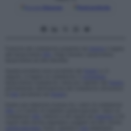
Google
Discover
Fonti preferite
Frazione del colesterolo presente nel
plasma
e legata
alle lipoproteine
HDL
(
High Density Lipoproteins
,
lipoproteine ad alta densità).
Queste proteine sono prodotte dal
fegato
e, in
seguito, si legano al colesterolo; il
complesso
lipoproteine-colesterolo viene poi captato dal
fegato
,
permettendo l’eliminazione del colesterolo attraverso
la
bile
(prodotta nel
fegato
).
Esiste una relazione inversa tra i valori di colesterolo
HDL
e il rischio di malattie cardiovascolari. Valori di
colesterolo
HDL
inferiori a 45 mg/dl nel
maschio
e 55
mg/dl nella donna segnalano soggetti ad alto rischio
cardiovascolare
. Fumo, obesità e
vita
sedentaria