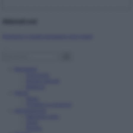
Abbonati ora!
Starbene ti regala benessere ogni mese!
Benessere
Psicologia
Rimedi naturali
Bellezza
Salute
News
Problemi e soluzioni
Alimentazione
Mangiare sano
Diete
Ricette