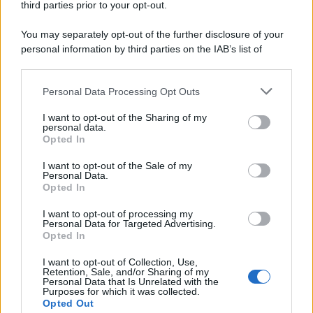
third parties prior to your opt-out.
You may separately opt-out of the further disclosure of your
personal information by third parties on the IAB’s list of
downstream participants.
Personal Data Processing Opt Outs
This information may also be disclosed by us to third parties
on the IAB’s List of Downstream Participants that may further
I want to opt-out of the Sharing of my
disclose it to other third parties.
personal data.
Opted In
Please note that this website/app uses one or more Google
services and may gather and store information including but
I want to opt-out of the Sale of my
Personal Data.
not limited to your visit or usage behaviour. You may click to
Opted In
grant or deny consent to Google and its third-party tags to
use your data for below specified purposes in below Google
I want to opt-out of processing my
consent section.
Personal Data for Targeted Advertising.
Opted In
I want to opt-out of Collection, Use,
Retention, Sale, and/or Sharing of my
Personal Data that Is Unrelated with the
Purposes for which it was collected.
Opted Out