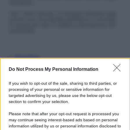
Disclaimer »
Tutti i diritti riservati. Le immagini utilizzate negli
articoli sono di proprietà dell’editore o concesse
in licenza per l’uso. È vietata la riproduzione non
autorizzata.
Informativa
Privacy Policy
Cookie Policy
Do Not Process My Personal Information
Note Legali
Preferenze Privacy
If you wish to opt-out of the sale, sharing to third parties, or
processing of your personal or sensitive information for
targeted advertising by us, please use the below opt-out
section to confirm your selection.
Please note that after your opt-out request is processed you
may continue seeing interest-based ads based on personal
information utilized by us or personal information disclosed to