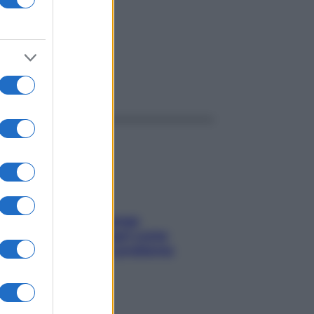
ggi anche
Capelli spezzati lungo
l’attaccatura? Scopri come
risolvere l’annoso problema