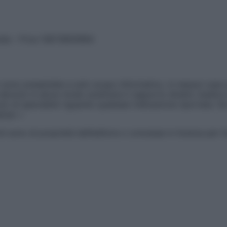
vata – P.Iva 13673600964
sono presentate a solo scopo informativo, in nessun caso p
devono in alcun modo sostituire il rapporto diretto medico-p
 di specialisti riguardo qualsiasi indicazione riportata. Se
aimer »
ticoli sono di proprietà dell’editore o concesse in licenza per 