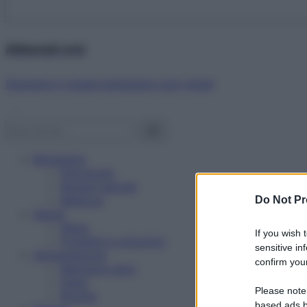
Abbonati ora!
Starbene ti regala benessere ogni mese!
Benessere
Psicologia
Rimedi naturali
Bellezza
Do Not Pr
Salute
News
If you wish 
Problemi e soluzioni
sensitive in
Alimentazione
confirm your
Mangiare sano
Diete
Please note
Ricette
based ads b