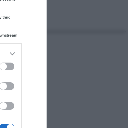
 third
Downstream
er and store
to grant or
ed purposes