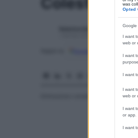
Colestasi
was col
Opted 
Google 
Redazione Starbene
1 Gennaio 2025 – Lettura 1 minuto
I want t
web or d
Google
Discover
Fon
Seguici su
I want t
purpose
I want 
I want t
Diminuzione o arresto della
secrezione
bi
web or d
I want t
or app.
I want t