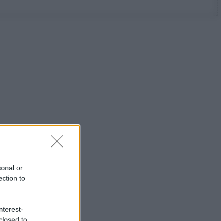
sonal or
ection to
nterest-
closed to