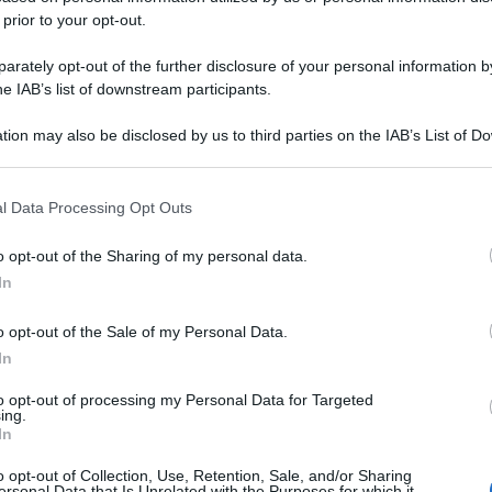
 prior to your opt-out.
rately opt-out of the further disclosure of your personal information by
he IAB’s list of downstream participants.
tion may also be disclosed by us to third parties on the IAB’s List of 
 that may further disclose it to other third parties.
 that this website/app uses one or more Google services and may gath
l Data Processing Opt Outs
including but not limited to your visit or usage behaviour. You may click 
 to Google and its third-party tags to use your data for below specifi
o opt-out of the Sharing of my personal data.
ogle consent section.
In
o opt-out of the Sale of my Personal Data.
In
to opt-out of processing my Personal Data for Targeted
ing.
In
o opt-out of Collection, Use, Retention, Sale, and/or Sharing
ersonal Data that Is Unrelated with the Purposes for which it