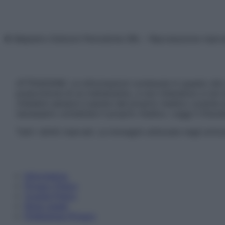
© Belpietro Edizioni Periodiche SRL – Riproduzione riser
ATTENZIONE: Le informazioni contenute in questo sito 
prescrizione di un trattamento, e non intendono e non 
chiedere sempre il parere del proprio medico curante e/o
necessario contattare il proprio medico. Leggi il Discl
Tutti i diritti riservati. Le immagini utilizzate negli ar
Informativa
Privacy Policy
Cookie Policy
Note Legali
Preferenze Privacy