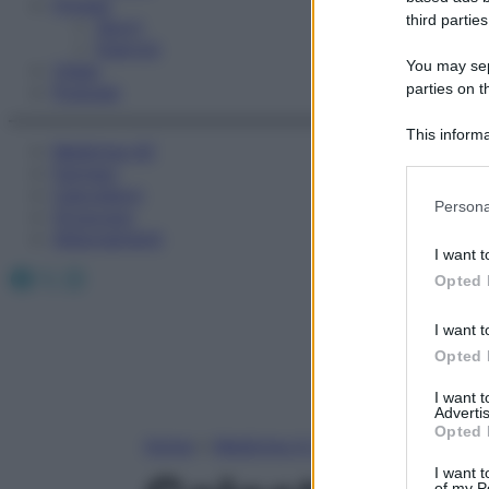
Fitness
third parties
Sport
Esercizi
You may sepa
Video
parties on t
Podcast
This informa
Medicina AZ
Participants
Farmaci
Calcolatori
Please note
Persona
Oroscopo
information 
Abbonamenti
deny consent
I want t
in below Go
Facebook
X
Instagram
Opted 
I want t
Opted 
I want 
Advertis
Opted 
Home
»
Medicina A-Z
I want t
of my P