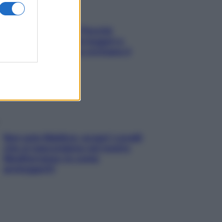
Fame dopo cena? Perché
succede e 6 snack leggeri e
appetitosi che non rovinano il
sonno
Non solo Maldive: scopri i coralli
che si nascondono nel nostro
Mediterraneo (e come
proteggerli)