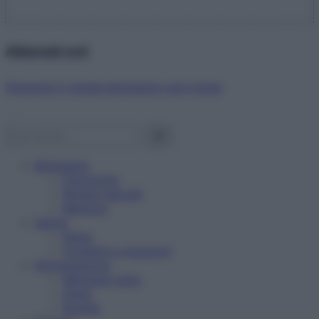
Abbonati ora!
Starbene ti regala benessere ogni mese!
Benessere
Psicologia
Rimedi naturali
Bellezza
Salute
News
Problemi e soluzioni
Alimentazione
Mangiare sano
Diete
Ricette