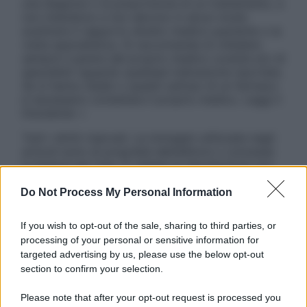
una diagnosi o la prescrizione di un trattamento, e
non intendono e non devono in alcun modo
sostituire il rapporto diretto medico-paziente o la
visita specialistica. Si raccomanda di chiedere
sempre il parere del proprio medico curante e/o di
specialisti riguardo qualsiasi indicazione riportata.
Se si hanno dubbi o quesiti sull’uso di un farmaco
è necessario contattare il proprio medico. Leggi il
Disclaimer »
Tutti i diritti riservati. Le immagini utilizzate negli
articoli sono di proprietà dell’editore o concesse
in licenza per l’uso. È vietata la riproduzione non
autorizzata.
Do Not Process My Personal Information
If you wish to opt-out of the sale, sharing to third parties, or
Informativa
processing of your personal or sensitive information for
Privacy Policy
targeted advertising by us, please use the below opt-out
Cookie Policy
section to confirm your selection.
Note Legali
Preferenze Privacy
Please note that after your opt-out request is processed you