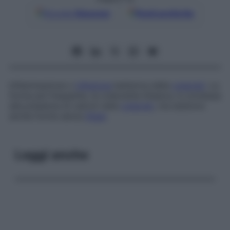
Google
Discover
Fonti preferite
Infiammazione o
infezione
batterica della
colecisti
. La
forma più frequente, la colecistite litiasica, è connessa
alla presenza di calcoli nella
colecisti
, ma esistono
anche forme senza
litiasi
.
Leggi anche