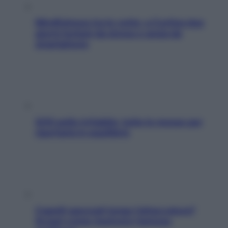
Mindfulness tra le vette: a Cortina due
giorni lontani da stress e ansia da
smartphone
SOS pelle irritabile: tutte le mosse per
riportarla in equilibrio
Capelli spezzati lungo l’attaccatura?
Scopri come risolvere l’annoso