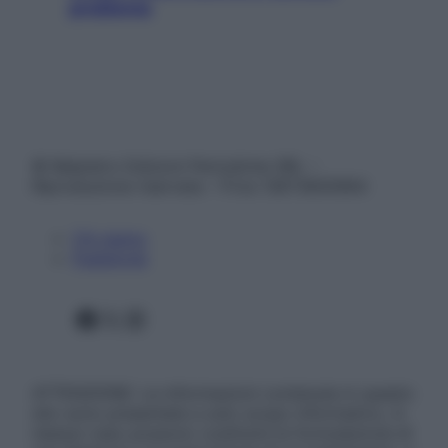
problema
© Belpietro Edizioni Periodiche SRL –
Riproduzione riservata – P.Iva 13673600964
Chi siamo
Pubblicità
Facebook
X
Instagram
ATTENZIONE: Le informazioni contenute in questo
sito sono presentate a solo scopo informativo, in
nessun caso possono costituire la formulazione di