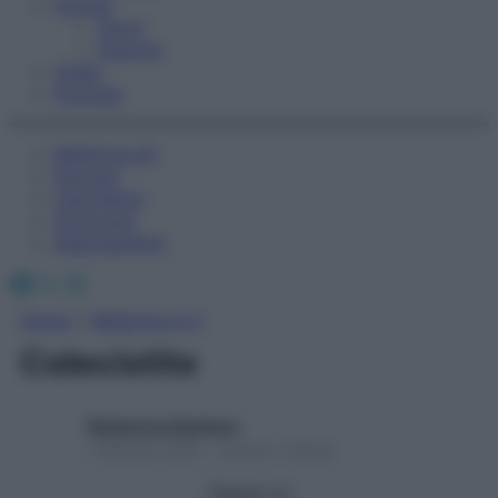
Fitness
Sport
Esercizi
Video
Podcast
Medicina AZ
Farmaci
Calcolatori
Oroscopo
Abbonamenti
Facebook
X
Instagram
Home
»
Medicina A-Z
Colecistite
Redazione Starbene
1 Gennaio 2025 – Lettura 1 minuto
Seguici su