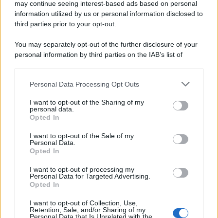
may continue seeing interest-based ads based on personal
information utilized by us or personal information disclosed to
third parties prior to your opt-out.
You may separately opt-out of the further disclosure of your
personal information by third parties on the IAB’s list of
downstream participants.
Personal Data Processing Opt Outs
This information may also be disclosed by us to third parties
on the IAB’s List of Downstream Participants that may further
I want to opt-out of the Sharing of my
disclose it to other third parties.
personal data.
Opted In
Please note that this website/app uses one or more Google
services and may gather and store information including but
I want to opt-out of the Sale of my
Personal Data.
not limited to your visit or usage behaviour. You may click to
Opted In
grant or deny consent to Google and its third-party tags to
use your data for below specified purposes in below Google
I want to opt-out of processing my
consent section.
Personal Data for Targeted Advertising.
Opted In
I want to opt-out of Collection, Use,
Retention, Sale, and/or Sharing of my
Personal Data that Is Unrelated with the