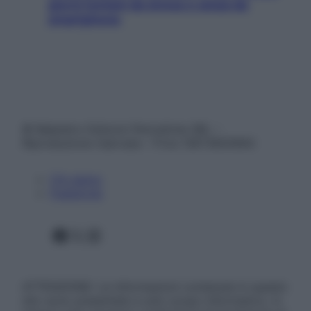
giorni lontani da stress e ansia da
smartphone
© Belpietro Edizioni Periodiche SRL –
Riproduzione riservata – P.Iva 13673600964
Chi siamo
Pubblicità
Facebook
X
Instagram
ATTENZIONE: Le informazioni contenute in questo
sito sono presentate a solo scopo informativo, in