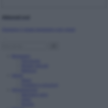
Abbonati ora!
Starbene ti regala benessere ogni mese!
Benessere
Psicologia
Rimedi naturali
Bellezza
Salute
News
Problemi e soluzioni
Alimentazione
Mangiare sano
Diete
Ricette