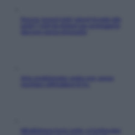
Doccia, lavarsi tutti i giorni fa male alla
pelle? I miti da sfatare per proteggerla
davvero senza stressarla
Aria condizionata: usala così, senza
rischiare raffreddore & Co.
Mindfulness tra le vette: a Cortina due