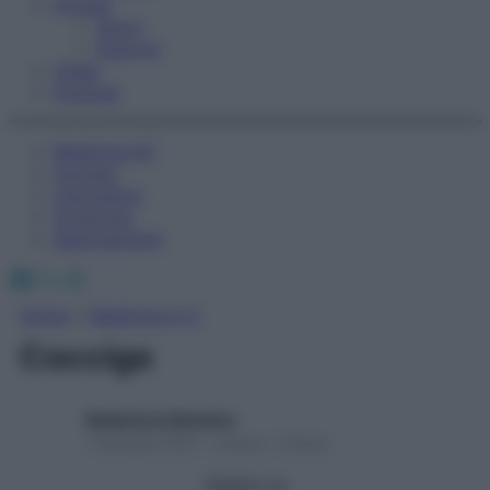
Fitness
Sport
Esercizi
Video
Podcast
Medicina AZ
Farmaci
Calcolatori
Oroscopo
Abbonamenti
Facebook
X
Instagram
Home
»
Medicina A-Z
Coccige
Redazione Starbene
1 Gennaio 2025 – Lettura 1 minuto
Seguici su