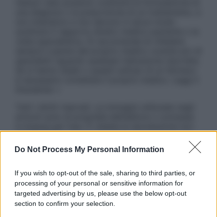
nessun caso possono costituire la formulazione di
una diagnosi o la prescrizione di un trattamento, e
non intendono e non devono in alcun modo
sostituire il rapporto diretto medico-paziente o la
visita specialistica. Si raccomanda di chiedere
sempre il parere del proprio medico curante e/o di
specialisti riguardo qualsiasi indicazione riportata.
Se si hanno dubbi o quesiti sull’uso di un farmaco
è necessario contattare il proprio medico. Leggi il
Disclaimer »
Tutti i diritti riservati. Le immagini utilizzate negli
articoli sono di proprietà dell’editore o concesse
in licenza per l’uso. È vietata la riproduzione non
autorizzata.
Do Not Process My Personal Information
If you wish to opt-out of the sale, sharing to third parties, or
Informativa
processing of your personal or sensitive information for
Privacy Policy
targeted advertising by us, please use the below opt-out
Cookie Policy
section to confirm your selection.
Note Legali