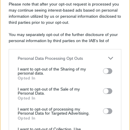
Preferenze Privacy
Please note that after your opt-out request is processed you
may continue seeing interest-based ads based on personal
information utilized by us or personal information disclosed to
third parties prior to your opt-out.
You may separately opt-out of the further disclosure of your
personal information by third parties on the IAB’s list of
downstream participants.
Personal Data Processing Opt Outs
This information may also be disclosed by us to third parties
on the IAB’s List of Downstream Participants that may further
I want to opt-out of the Sharing of my
disclose it to other third parties.
personal data.
Opted In
Please note that this website/app uses one or more Google
services and may gather and store information including but
I want to opt-out of the Sale of my
Personal Data.
not limited to your visit or usage behaviour. You may click to
Opted In
grant or deny consent to Google and its third-party tags to
use your data for below specified purposes in below Google
I want to opt-out of processing my
consent section.
Personal Data for Targeted Advertising.
Opted In
I want to opt-out of Collection, Use,