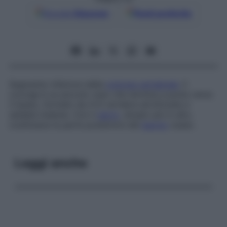
Google
Discover
Fonti preferite
Segmento inferiore della
colonna vertebrale
. Il
coccige è un piccolo osso che termina a punta verso
il basso, formato da 4-6 vertebre atrofizzate e
saldate insieme. Con il
sacro
, situato più in alto,
costituisce la parte posteriore del
bacino
osseo.
Leggi anche