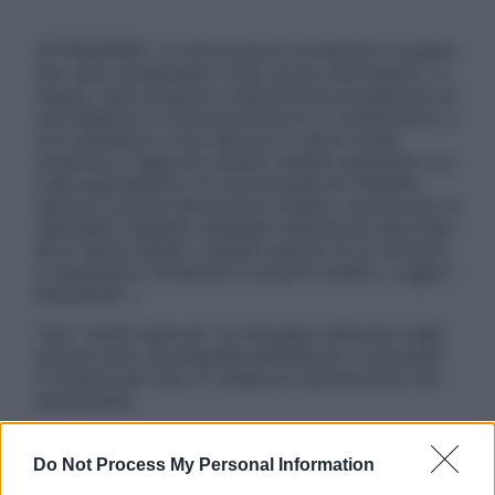
ATTENZIONE: Le informazioni contenute in questo
sito sono presentate a solo scopo informativo, in
nessun caso possono costituire la formulazione di
una diagnosi o la prescrizione di un trattamento, e
non intendono e non devono in alcun modo
sostituire il rapporto diretto medico-paziente o la
visita specialistica. Si raccomanda di chiedere
sempre il parere del proprio medico curante e/o di
specialisti riguardo qualsiasi indicazione riportata.
Se si hanno dubbi o quesiti sull’uso di un farmaco
è necessario contattare il proprio medico. Leggi il
Disclaimer »
Tutti i diritti riservati. Le immagini utilizzate negli
articoli sono di proprietà dell’editore o concesse
in licenza per l’uso. È vietata la riproduzione non
autorizzata.
Do Not Process My Personal Information