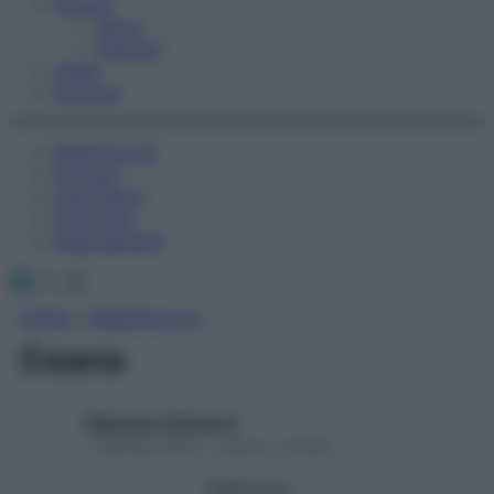
Fitness
Sport
Esercizi
Video
Podcast
Medicina AZ
Farmaci
Calcolatori
Oroscopo
Abbonamenti
Facebook
X
Instagram
Home
»
Medicina A-Z
Coana
Redazione Starbene
1 Gennaio 2025 – Lettura 1 minuto
Seguici su