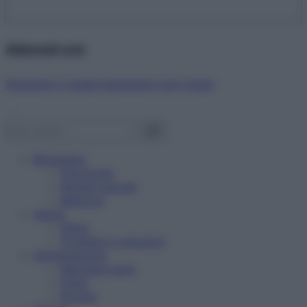
Abbonati ora!
Starbene ti regala benessere ogni mese!
Benessere
Psicologia
Rimedi naturali
Bellezza
Salute
News
Problemi e soluzioni
Alimentazione
Mangiare sano
Diete
Ricette