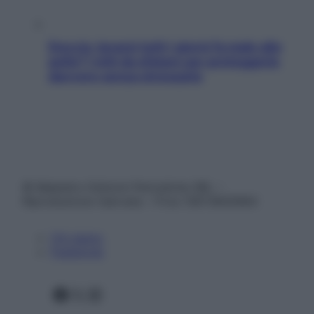
Doccia, lavarsi tutti i giorni fa male alla
pelle? I miti da sfatare per proteggerla
davvero senza stressarla
© Belpietro Edizioni Periodiche SRL –
Riproduzione riservata – P.Iva 13673600964
Chi siamo
Pubblicità
Facebook
X
Instagram