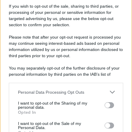
Informativa
Privacy Policy
If you wish to opt-out of the sale, sharing to third parties, or
Cookie Policy
processing of your personal or sensitive information for
Note Legali
targeted advertising by us, please use the below opt-out
Preferenze Privacy
section to confirm your selection.
Please note that after your opt-out request is processed you
may continue seeing interest-based ads based on personal
information utilized by us or personal information disclosed to
third parties prior to your opt-out.
You may separately opt-out of the further disclosure of your
personal information by third parties on the IAB’s list of
downstream participants.
Personal Data Processing Opt Outs
This information may also be disclosed by us to third parties
on the IAB’s List of Downstream Participants that may further
I want to opt-out of the Sharing of my
disclose it to other third parties.
personal data.
Opted In
Please note that this website/app uses one or more Google
services and may gather and store information including but
I want to opt-out of the Sale of my
Personal Data.
not limited to your visit or usage behaviour. You may click to