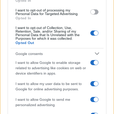
Opted In
grant or deny consent to Google and its third-party tags to
use your data for below specified purposes in below Google
I want to opt-out of processing my
consent section.
Personal Data for Targeted Advertising.
Opted In
I want to opt-out of Collection, Use,
Retention, Sale, and/or Sharing of my
Personal Data that Is Unrelated with the
Purposes for which it was collected.
Opted Out
Google consents
I want to allow Google to enable storage
related to advertising like cookies on web or
device identifiers in apps.
I want to allow my user data to be sent to
Google for online advertising purposes.
I want to allow Google to send me
personalized advertising.