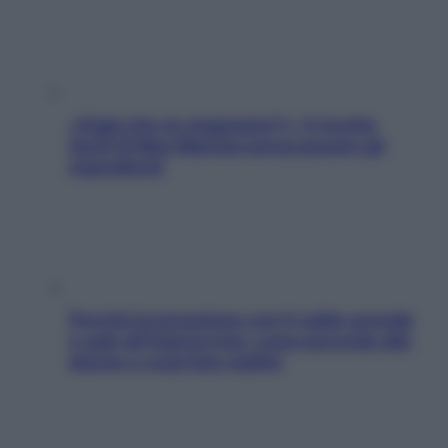
«Oggi che se magnamo?»: 4 ricette
facili di Max Mariola senza pesare gli
ingredienti
Perché la pressione con il caldo scende
e sale all’improvviso: cosa succede alle
donne e cosa fare subito