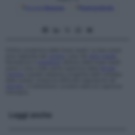
Google
Discover
Fonti preferite
Orifizio posteriore delle fosse nasali. Le due coane
sono separate dal
vomere
, osso del
setto nasale
.
Permettono il
passaggio
dell’aria dalle fosse nasali
verso il cavo orale, parte superiore della
faringe
.
L’
atresia
coanale (assenza congenita dello sviluppo
delle coane) comporta difficoltà respiratorie nel
neonato
. Il trattamento consiste nella loro apertura
chirurgica.
Leggi anche