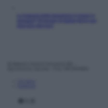
La trappola della dopamina ti segue in
spiaggia? Strategie di digital detox per
staccare davvero
© Belpietro Edizioni Periodiche SRL –
Riproduzione riservata – P.Iva 13673600964
Chi siamo
Pubblicità
Facebook
X
Instagram