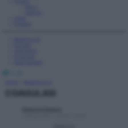
Fitness
Sport
Esercizi
Video
Podcast
Medicina AZ
Farmaci
Calcolatori
Oroscopo
Abbonamenti
Facebook
X
Instagram
Home
»
Medicina A-Z
COAGULASI
Redazione Starbene
1 Gennaio 2025 – Lettura 1 minuto
Seguici su