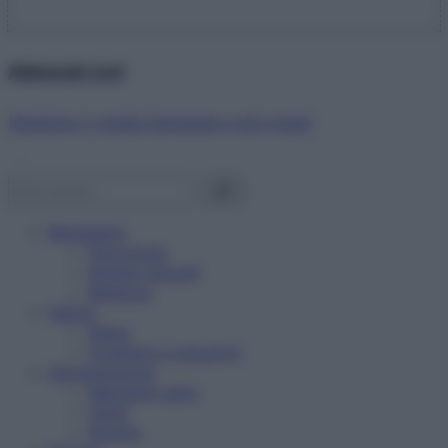
Abbonati ora!
Starbene ti regala benessere ogni mese!
Benessere
Psicologia
Rimedi naturali
Bellezza
Salute
News
Problemi e soluzioni
Alimentazione
Mangiare sano
Diete
Ricette