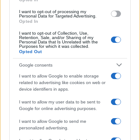
grant or deny consent to Google and its third-party tags to
use your data for below specified purposes in below Google
I want to opt-out of processing my
consent section.
Personal Data for Targeted Advertising.
Opted In
I want to opt-out of Collection, Use,
Retention, Sale, and/or Sharing of my
Personal Data that Is Unrelated with the
Purposes for which it was collected.
Opted Out
Google consents
I want to allow Google to enable storage
related to advertising like cookies on web or
device identifiers in apps.
I want to allow my user data to be sent to
Google for online advertising purposes.
I want to allow Google to send me
personalized advertising.