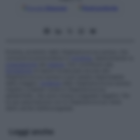
Google
Discover
Fonti preferite
Enzima, prodotto dallo
Staphylococcus aureus
, che
converte la protrombina in
trombina
, determinando la
coagulazione
del
plasma
. Può contribuire alla
formazione
di lesioni localizzate dovute allo
Staphylococcus aureus
e può essere responsabile
della maggior
virulenza
dello
Staphylococcus aureus
rispetto a batteri come lo
Staphylococcus
epidermidis
, che sono invece coagulasi-negativi. Per
la sua associazione con lo
Staphylococcus
viene
detto anche
stafilocoagulasi
.
Leggi anche