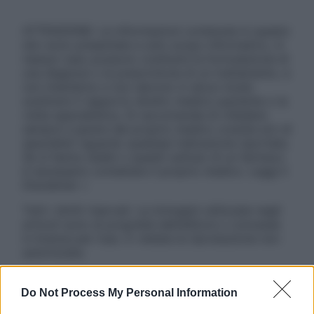
ATTENZIONE: Le informazioni contenute in questo
sito sono presentate a solo scopo informativo, in
nessun caso possono costituire la formulazione di
una diagnosi o la prescrizione di un trattamento, e
non intendono e non devono in alcun modo
sostituire il rapporto diretto medico-paziente o la
visita specialistica. Si raccomanda di chiedere
sempre il parere del proprio medico curante e/o di
specialisti riguardo qualsiasi indicazione riportata.
Se si hanno dubbi o quesiti sull’uso di un farmaco
è necessario contattare il proprio medico. Leggi il
Disclaimer »
Tutti i diritti riservati. Le immagini utilizzate negli
articoli sono di proprietà dell’editore o concesse
in licenza per l’uso. È vietata la riproduzione non
autorizzata.
Do Not Process My Personal Information