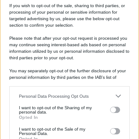
Informativa
If you wish to opt-out of the sale, sharing to third parties, or
Privacy Policy
Cookie Policy
processing of your personal or sensitive information for
Note Legali
targeted advertising by us, please use the below opt-out
Preferenze Privacy
section to confirm your selection.
Please note that after your opt-out request is processed you
may continue seeing interest-based ads based on personal
information utilized by us or personal information disclosed to
third parties prior to your opt-out.
You may separately opt-out of the further disclosure of your
personal information by third parties on the IAB’s list of
downstream participants.
Personal Data Processing Opt Outs
This information may also be disclosed by us to third parties
on the IAB’s List of Downstream Participants that may further
I want to opt-out of the Sharing of my
disclose it to other third parties.
personal data.
Opted In
Please note that this website/app uses one or more Google
services and may gather and store information including but
I want to opt-out of the Sale of my
Personal Data.
not limited to your visit or usage behaviour. You may click to
Opted In