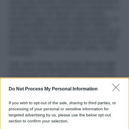
nessun caso possono costituire la formulazione di
una diagnosi o la prescrizione di un trattamento, e
non intendono e non devono in alcun modo
sostituire il rapporto diretto medico-paziente o la
visita specialistica. Si raccomanda di chiedere
sempre il parere del proprio medico curante e/o di
specialisti riguardo qualsiasi indicazione riportata.
Se si hanno dubbi o quesiti sull’uso di un farmaco
è necessario contattare il proprio medico. Leggi il
Disclaimer »
Tutti i diritti riservati. Le immagini utilizzate negli
articoli sono di proprietà dell’editore o concesse
in licenza per l’uso. È vietata la riproduzione non
autorizzata.
Do Not Process My Personal Information
If you wish to opt-out of the sale, sharing to third parties, or
Informativa
processing of your personal or sensitive information for
Privacy Policy
targeted advertising by us, please use the below opt-out
Cookie Policy
section to confirm your selection.
Note Legali