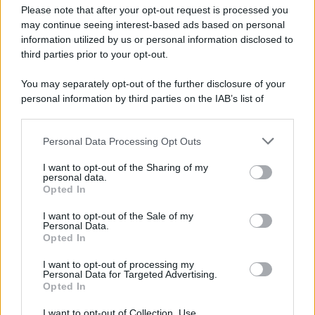
Preferenze Privacy
Please note that after your opt-out request is processed you
may continue seeing interest-based ads based on personal
information utilized by us or personal information disclosed to
third parties prior to your opt-out.
You may separately opt-out of the further disclosure of your
personal information by third parties on the IAB’s list of
downstream participants.
Personal Data Processing Opt Outs
This information may also be disclosed by us to third parties
on the IAB’s List of Downstream Participants that may further
I want to opt-out of the Sharing of my
disclose it to other third parties.
personal data.
Opted In
Please note that this website/app uses one or more Google
services and may gather and store information including but
I want to opt-out of the Sale of my
Personal Data.
not limited to your visit or usage behaviour. You may click to
Opted In
grant or deny consent to Google and its third-party tags to
use your data for below specified purposes in below Google
I want to opt-out of processing my
consent section.
Personal Data for Targeted Advertising.
Opted In
I want to opt-out of Collection, Use,