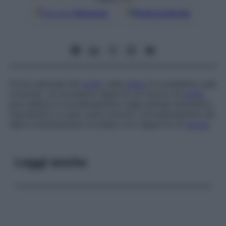
Google
Discover
Fonti preferite
Forma abituale del
sodio
nella
dieta
(il cosiddetto
sale
comune
). Un eccessivo apporto di cloruro di
sodio
può esitare in avvelenamento negli animali domestici,
soprattutto in suini, polli e bovini. L’avvelenamento da
sale è strettamente correlato con l’apporto di
acqua
.
Leggi anche