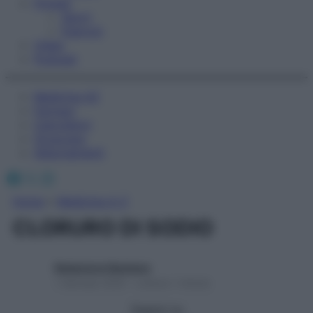
Fitness
Sport
Esercizi
Video
Podcast
Medicina AZ
Farmaci
Calcolatori
Oroscopo
Abbonamenti
Facebook
X
Instagram
Home
»
Medicina A-Z
CLORURO DI SODIO
Redazione Starbene
1 Gennaio 2025 – Lettura 1 minuto
Seguici su