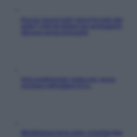
Doccia, lavarsi tutti i giorni fa male alla
pelle? I miti da sfatare per proteggerla
davvero senza stressarla
Aria condizionata: usala così, senza
rischiare raffreddore & Co.
Mindfulness tra le vette: a Cortina due