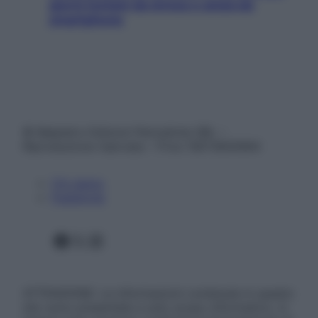
giorni lontani da stress e ansia da
smartphone
© Belpietro Edizioni Periodiche SRL –
Riproduzione riservata – P.Iva 13673600964
Chi siamo
Pubblicità
Facebook
X
Instagram
ATTENZIONE: Le informazioni contenute in questo
sito sono presentate a solo scopo informativo, in