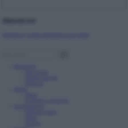
Abbonati ora!
Starbene ti regala benessere ogni mese!
Benessere
Psicologia
Rimedi naturali
Bellezza
Salute
News
Problemi e soluzioni
Alimentazione
Mangiare sano
Diete
Ricette