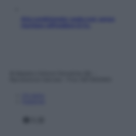
Aria condizionata: usala così, senza
rischiare raffreddore & Co.
© Belpietro Edizioni Periodiche SRL –
Riproduzione riservata – P.Iva 13673600964
Chi siamo
Pubblicità
Facebook
X
Instagram