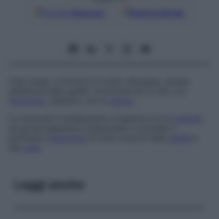
Google
Discover
Fonti preferite
Osso lungo, a forma di S molto allungata, situato
all’altezza delle spalle. Si articola da un lato con
l’
acromion
, dall’altro con lo
sterno
.
La clavicola è solidamente congiunta con la
scapola
da grossi legamenti (trapezoide e conoide) e
permette l’
inserzione
di molti muscoli della
spalla
e
del
collo
.
Leggi anche