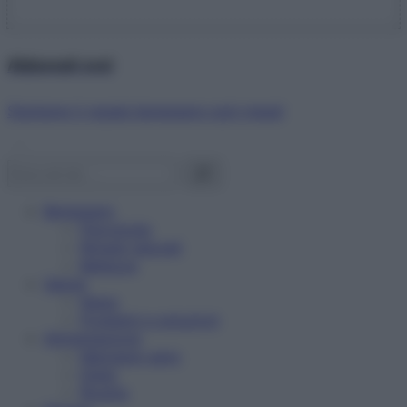
Abbonati ora!
Starbene ti regala benessere ogni mese!
Benessere
Psicologia
Rimedi naturali
Bellezza
Salute
News
Problemi e soluzioni
Alimentazione
Mangiare sano
Diete
Ricette