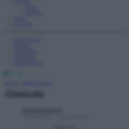
Fitness
Sport
Esercizi
Video
Podcast
Medicina AZ
Farmaci
Calcolatori
Oroscopo
Abbonamenti
Facebook
X
Instagram
Home
»
Medicina A-Z
Clavicola
Redazione Starbene
1 Gennaio 2025 – Lettura 1 minuto
Seguici su