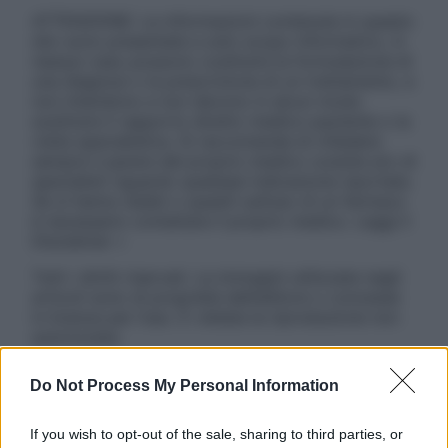
ATTENZIONE: Le informazioni contenute in questo
sito sono presentate a solo scopo informativo, in
nessun caso possono costituire la formulazione di
una diagnosi o la prescrizione di un trattamento, e
non intendono e non devono in alcun modo
sostituire il rapporto diretto medico-paziente o la
visita specialistica. Si raccomanda di chiedere
sempre il parere del proprio medico curante e/o di
specialisti riguardo qualsiasi indicazione riportata.
Se si hanno dubbi o quesiti sull’uso di un farmaco
è necessario contattare il proprio medico. Leggi il
Disclaimer »
Tutti i diritti riservati. Le immagini utilizzate negli
articoli sono di proprietà dell’editore o concesse
in licenza per l’uso. È vietata la riproduzione non
autorizzata.
Do Not Process My Personal Information
Informativa
If you wish to opt-out of the sale, sharing to third parties, or
Privacy Policy