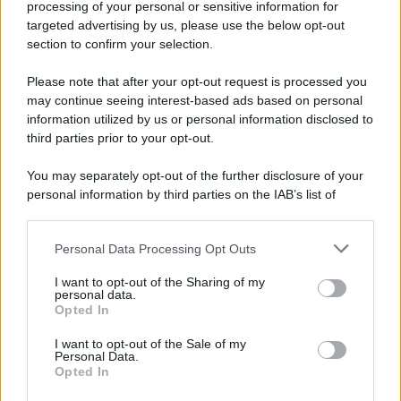
processing of your personal or sensitive information for
Cookie Policy
targeted advertising by us, please use the below opt-out
Note Legali
section to confirm your selection.
Preferenze Privacy
Please note that after your opt-out request is processed you
may continue seeing interest-based ads based on personal
information utilized by us or personal information disclosed to
third parties prior to your opt-out.
You may separately opt-out of the further disclosure of your
personal information by third parties on the IAB’s list of
downstream participants.
Personal Data Processing Opt Outs
This information may also be disclosed by us to third parties
on the IAB’s List of Downstream Participants that may further
I want to opt-out of the Sharing of my
disclose it to other third parties.
personal data.
Opted In
Please note that this website/app uses one or more Google
services and may gather and store information including but
I want to opt-out of the Sale of my
Personal Data.
not limited to your visit or usage behaviour. You may click to
Opted In
grant or deny consent to Google and its third-party tags to
use your data for below specified purposes in below Google