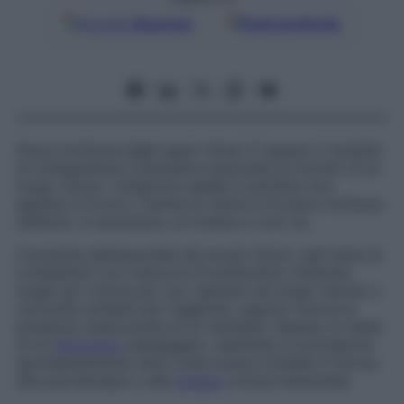
Google
Discover
Fonti preferite
Paura morbosa degli spazi chiusi. È spesso il risultato
di un’esperienza traumatica associata al ricordo di un
luogo chiuso. L’angoscia assale il paziente non
appena si trova o rischia di venire a trovarsi rinchiuso:
nell’auto, in ascensore, al cinema e così via.
Cosciente dell’assurdità dei propri timori, egli tenta di
combatterli con manovre di evitamento (facendo
lunghi giri viziosi per non capitare nel luogo temuto o
cercando pretesti per fuggirne), oppure ricerca la
presenza rassicurante di un familiare. Spesso si tratta
di un
fenomeno
passeggero, destinato a scomparire
spontaneamente; altre volte invece richiede il ricorso
alla psicoterapia o alla
terapia
comportamentale.