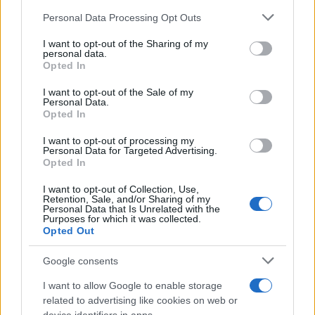
Personal Data Processing Opt Outs
This information may also be disclosed by us to third parties
on the IAB’s List of Downstream Participants that may further
I want to opt-out of the Sharing of my
disclose it to other third parties.
personal data.
Opted In
Please note that this website/app uses one or more Google
services and may gather and store information including but
I want to opt-out of the Sale of my
Personal Data.
not limited to your visit or usage behaviour. You may click to
Opted In
grant or deny consent to Google and its third-party tags to
use your data for below specified purposes in below Google
I want to opt-out of processing my
consent section.
Personal Data for Targeted Advertising.
Opted In
I want to opt-out of Collection, Use,
Retention, Sale, and/or Sharing of my
Personal Data that Is Unrelated with the
Purposes for which it was collected.
Opted Out
Google consents
I want to allow Google to enable storage
related to advertising like cookies on web or