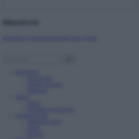
Abbonati ora!
Starbene ti regala benessere ogni mese!
Benessere
Psicologia
Rimedi naturali
Bellezza
Salute
News
Problemi e soluzioni
Alimentazione
Mangiare sano
Diete
Ricette