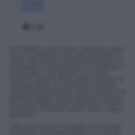
Chi siamo
Pubblicità
Facebook
X
Instagram
ATTENZIONE: Le informazioni contenute in questo
sito sono presentate a solo scopo informativo, in
nessun caso possono costituire la formulazione di
una diagnosi o la prescrizione di un trattamento, e
non intendono e non devono in alcun modo
sostituire il rapporto diretto medico-paziente o la
visita specialistica. Si raccomanda di chiedere
sempre il parere del proprio medico curante e/o di
specialisti riguardo qualsiasi indicazione riportata.
Se si hanno dubbi o quesiti sull’uso di un farmaco
è necessario contattare il proprio medico. Leggi il
Disclaimer »
Tutti i diritti riservati. Le immagini utilizzate negli
articoli sono di proprietà dell’editore o concesse