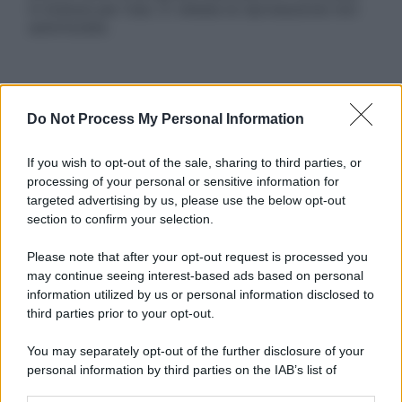
in licenza per l’uso. È vietata la riproduzione non
autorizzata.
Informativa
Do Not Process My Personal Information
Privacy Policy
Cookie Policy
Note Legali
If you wish to opt-out of the sale, sharing to third parties, or
Preferenze Privacy
processing of your personal or sensitive information for
targeted advertising by us, please use the below opt-out
section to confirm your selection.
Please note that after your opt-out request is processed you
may continue seeing interest-based ads based on personal
information utilized by us or personal information disclosed to
third parties prior to your opt-out.
You may separately opt-out of the further disclosure of your
personal information by third parties on the IAB’s list of
downstream participants.