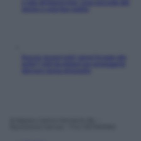
e sale all’improvviso: cosa succede alle
donne e cosa fare subito
Doccia, lavarsi tutti i giorni fa male alla
pelle? I miti da sfatare per proteggerla
davvero senza stressarla
© Belpietro Edizioni Periodiche SRL –
Riproduzione riservata – P.Iva 13673600964