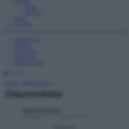
Fitness
Sport
Esercizi
Video
Podcast
Medicina AZ
Farmaci
Calcolatori
Oroscopo
Abbonamenti
Facebook
X
Instagram
Home
»
Medicina A-Z
Claustrofobia
Redazione Starbene
1 Gennaio 2025 – Lettura 1 minuto
Seguici su