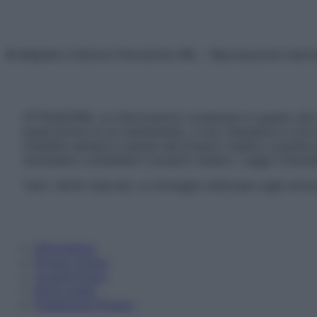
© Belpietro Edizioni Periodiche SRL – Riproduzione riser
ATTENZIONE: Le informazioni contenute in questo sito 
prescrizione di un trattamento, e non intendono e non 
chiedere sempre il parere del proprio medico curante e/o
necessario contattare il proprio medico. Leggi il Discl
Tutti i diritti riservati. Le immagini utilizzate negli ar
Informativa
Privacy Policy
Cookie Policy
Note Legali
Preferenze Privacy