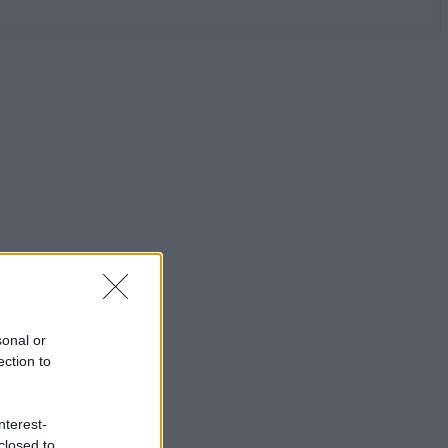
sonal or
ection to
nterest-
closed to