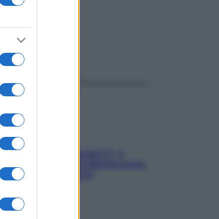
ggi anche
«Oggi che se magnamo?»: 4
ricette facili di Max Mariola senza
pesare gli ingredienti