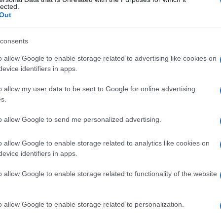
a
lected.
Out
consents
Le
o allow Google to enable storage related to advertising like cookies on
evice identifiers in apps.
ti preferite
o allow my user data to be sent to Google for online advertising
s.
to allow Google to send me personalized advertising.
o allow Google to enable storage related to analytics like cookies on
tologia è lo studio delle modificazioni morfologiche
evice identifiers in apps.
o
campo
di applicazione è assai diversificato:
 figurati, formula leucocitaria),
midollare
(
midollo
o allow Google to enable storage related to functionality of the website
opsia
(
milza
,
fegato
) o di tessuti superficiali (
striscio
o allow Google to enable storage related to personalization.