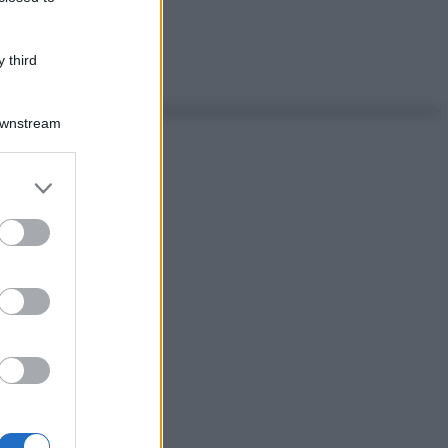
 third
Downstream
er and store
to grant or
ed purposes