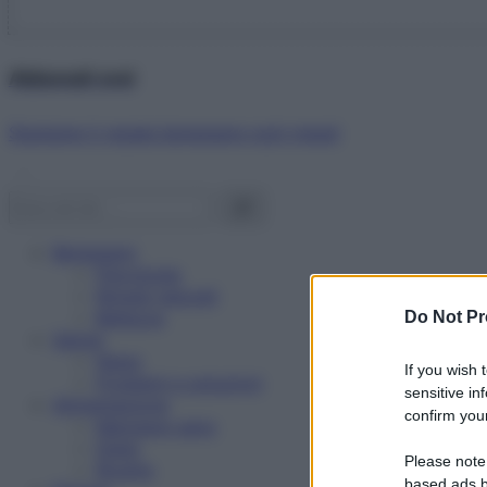
Abbonati ora!
Starbene ti regala benessere ogni mese!
Benessere
Psicologia
Rimedi naturali
Bellezza
Do Not Pr
Salute
News
If you wish 
Problemi e soluzioni
sensitive in
Alimentazione
confirm your
Mangiare sano
Diete
Please note
Ricette
based ads b