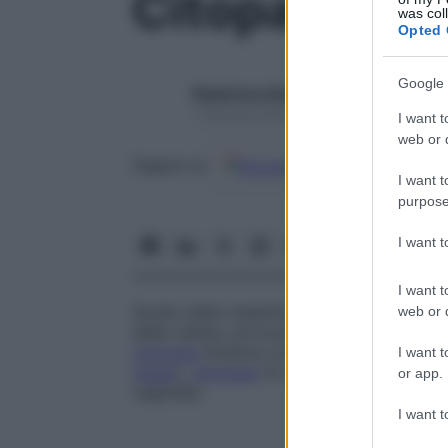
Citopatologi
was col
Opted 
Google 
Redazione Starbene
1 Gennaio 2025 – Lettura 1 minuto
I want t
web or d
Google
Discover
Fon
Seguici su
I want t
purpose
I want 
I want t
Studio delle malattie cellulari. La citopa
web or d
delle cellule, provocate da malattie. Il su
citologia
ematica (conteggio degli elementi
I want t
osseo
),
citologia
di organi sottoposti a
bi
or app.
vaginale).
I want t