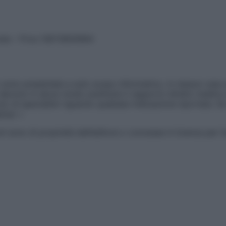
vata – P.Iva 13673600964
sono presentate a solo scopo informativo, in nessun caso p
devono in alcun modo sostituire il rapporto diretto medico-p
 di specialisti riguardo qualsiasi indicazione riportata. Se
aimer »
ticoli sono di proprietà dell’editore o concesse in licenza per 