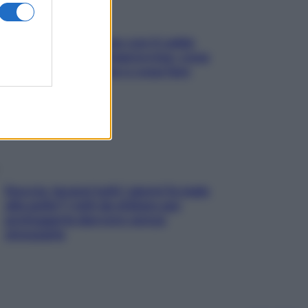
Perché la pressione con il caldo
scende e sale all’improvviso: cosa
succede alle donne e cosa fare
subito
Doccia, lavarsi tutti i giorni fa male
alla pelle? I miti da sfatare per
proteggerla davvero senza
stressarla