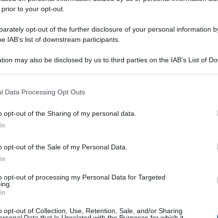
 prior to your opt-out.
rately opt-out of the further disclosure of your personal information by
he IAB’s list of downstream participants.
tion may also be disclosed by us to third parties on the IAB’s List of 
 that may further disclose it to other third parties.
 that this website/app uses one or more Google services and may gath
l Data Processing Opt Outs
including but not limited to your visit or usage behaviour. You may click 
 to Google and its third-party tags to use your data for below specifi
o opt-out of the Sharing of my personal data.
ogle consent section.
In
o opt-out of the Sale of my Personal Data.
In
to opt-out of processing my Personal Data for Targeted
ing.
In
o opt-out of Collection, Use, Retention, Sale, and/or Sharing
ersonal Data that Is Unrelated with the Purposes for which it