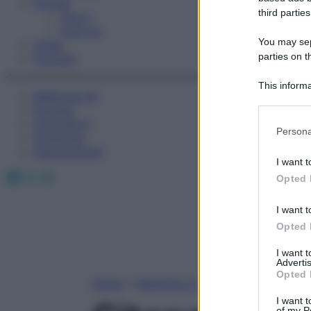
Fitness
third parties
Sport
Esercizi
You may sepa
Video
parties on t
Podcast
This informa
Medicina AZ
Participants
Farmaci
Calcolatori
Please note
Persona
Oroscopo
information 
Abbonamenti
deny consent
I want t
in below Go
Facebook
X
Instagram
Opted 
I want t
Opted 
I want 
Advertis
Opted 
Home
»
Medicina A-Z
I want t
of my P