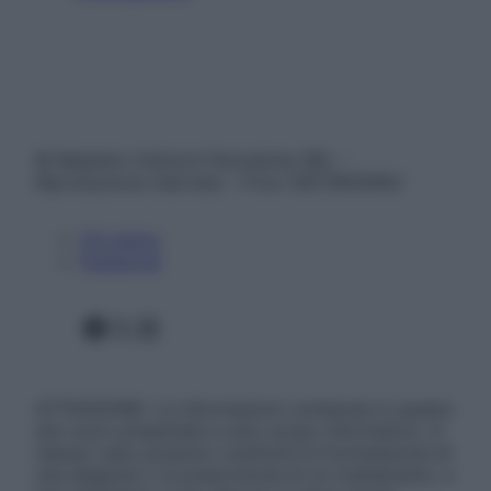
© Belpietro Edizioni Periodiche SRL –
Riproduzione riservata – P.Iva 13673600964
Chi siamo
Pubblicità
Facebook
X
Instagram
ATTENZIONE: Le informazioni contenute in questo
sito sono presentate a solo scopo informativo, in
nessun caso possono costituire la formulazione di
una diagnosi o la prescrizione di un trattamento, e