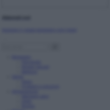
Abbonati ora!
Starbene ti regala benessere ogni mese!
Benessere
Psicologia
Rimedi naturali
Bellezza
Salute
News
Problemi e soluzioni
Alimentazione
Mangiare sano
Diete
Ricette