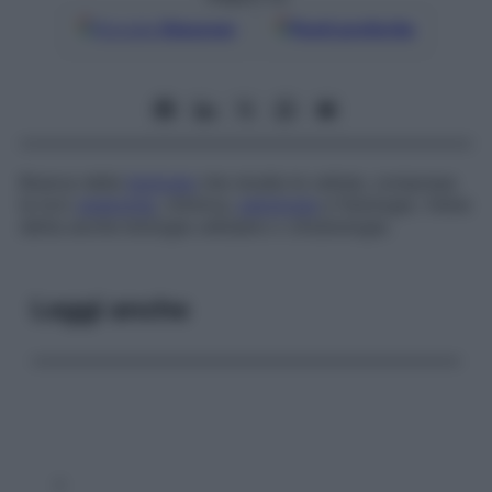
Google
Discover
Fonti preferite
Branca della
biologia
che studia le cellule, compresa
la loro
anatomia
, chimica,
patologia
e fisiologia. Viene
detta anche
biologia cellulare
o
citobiologia
.
Leggi anche