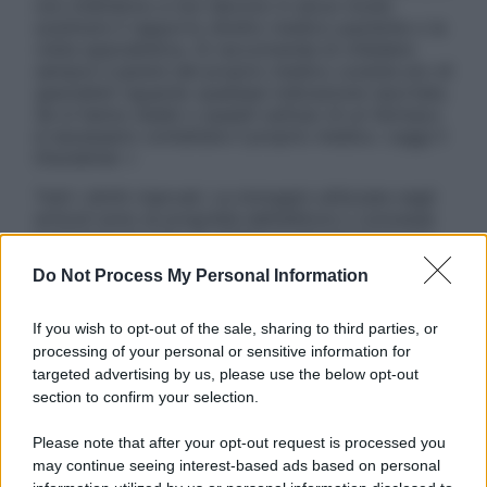
non intendono e non devono in alcun modo
sostituire il rapporto diretto medico-paziente o la
visita specialistica. Si raccomanda di chiedere
sempre il parere del proprio medico curante e/o di
specialisti riguardo qualsiasi indicazione riportata.
Se si hanno dubbi o quesiti sull’uso di un farmaco
è necessario contattare il proprio medico. Leggi il
Disclaimer »
Tutti i diritti riservati. Le immagini utilizzate negli
articoli sono di proprietà dell’editore o concesse
in licenza per l’uso. È vietata la riproduzione non
autorizzata.
Do Not Process My Personal Information
If you wish to opt-out of the sale, sharing to third parties, or
processing of your personal or sensitive information for
Informativa
targeted advertising by us, please use the below opt-out
Privacy Policy
section to confirm your selection.
Cookie Policy
Note Legali
Please note that after your opt-out request is processed you
Preferenze Privacy
may continue seeing interest-based ads based on personal