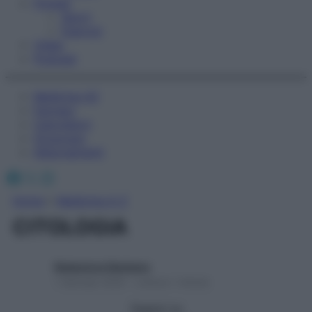
Fitness
Sport
Esercizi
Video
Podcast
Medicina AZ
Farmaci
Calcolatori
Oroscopo
Abbonamenti
Facebook
X
Instagram
Home
»
Medicina A-Z
CITOLOGIA
Redazione Starbene
1 Gennaio 2025 – Lettura 1 minuto
Seguici su