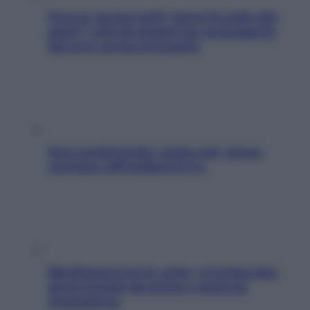
Doccia, lavarsi tutti i giorni fa male alla
pelle? I miti da sfatare per proteggerla
davvero senza stressarla
Aria condizionata: usala così, senza
rischiare raffreddore & Co.
Mindfulness tra le vette: a Cortina due
giorni lontani da stress e ansia da
smartphone