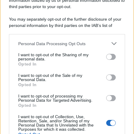
information utilized by us or personal information disclosed to
third parties prior to your opt-out.
You may separately opt-out of the further disclosure of your
personal information by third parties on the IAB’s list of
downstream participants.
Personal Data Processing Opt Outs
This information may also be disclosed by us to third parties
on the IAB’s List of Downstream Participants that may further
I want to opt-out of the Sharing of my
disclose it to other third parties.
personal data.
Opted In
Please note that this website/app uses one or more Google
services and may gather and store information including but
I want to opt-out of the Sale of my
Personal Data.
not limited to your visit or usage behaviour. You may click to
Opted In
grant or deny consent to Google and its third-party tags to
use your data for below specified purposes in below Google
I want to opt-out of processing my
consent section.
Personal Data for Targeted Advertising.
Opted In
I want to opt-out of Collection, Use,
Retention, Sale, and/or Sharing of my
Personal Data that Is Unrelated with the
Purposes for which it was collected.