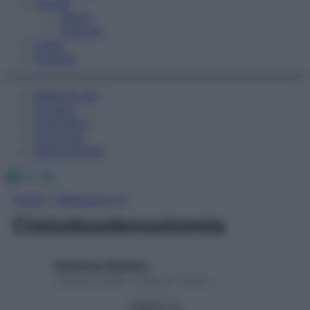
Fitness
Sport
Esercizi
Video
Podcast
Medicina AZ
Farmaci
Calcolatori
Oroscopo
Abbonamenti
Facebook
X
Instagram
Home
»
Medicina A-Z
Cistoduodenostomia
Redazione Starbene
1 Gennaio 2025 – Lettura 1 minuto
Seguici su