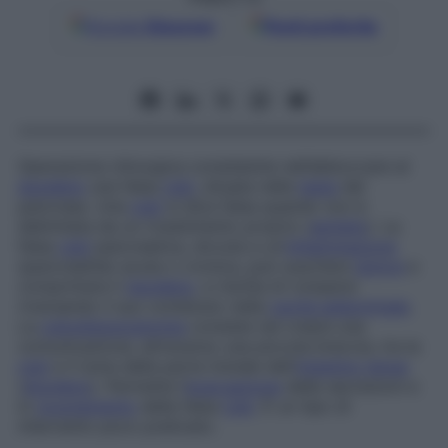
Google
Discover
Fonti preferite
Operazione chirurgica consistente nell’abboccare al
duodeno
una falsa
cisti
, situata nella
testa
del
pancreas. Una
cisti
si dice
falsa
quando non è
delimitata da un rivestimento proprio (
epitelio
). La
falsa
cisti
pancreatica, dovuta a un’
infiammazione
(pancreatite) acuta o cronica, può suscitare
dolore
e
comprimere il
duodeno
, e rischia di rompersi
riversando il suo contenuto nella
cavità addominale
.
La
cistodigiunostomia
consiste nel creare una
comunicazione, attraverso una piccola breccia, tra la
cisti
e il lume della parte iniziale dell’
intestino tenue
(
duodeno
). Permette l’
evacuazione
delle secrezioni e
lo
svuotamento
della falsa
cisti
. È un tipo di
intervento poco praticato.