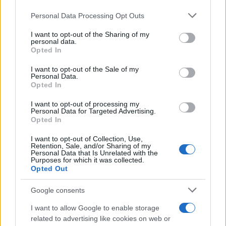
Personal Data Processing Opt Outs
This information may also be disclosed by us to third parties
on the IAB’s List of Downstream Participants that may further
I want to opt-out of the Sharing of my
disclose it to other third parties.
personal data.
Opted In
Please note that this website/app uses one or more Google
services and may gather and store information including but
I want to opt-out of the Sale of my
Personal Data.
not limited to your visit or usage behaviour. You may click to
Opted In
grant or deny consent to Google and its third-party tags to
use your data for below specified purposes in below Google
I want to opt-out of processing my
consent section.
Personal Data for Targeted Advertising.
Opted In
I want to opt-out of Collection, Use,
Retention, Sale, and/or Sharing of my
Personal Data that Is Unrelated with the
Purposes for which it was collected.
Opted Out
Google consents
I want to allow Google to enable storage
related to advertising like cookies on web or