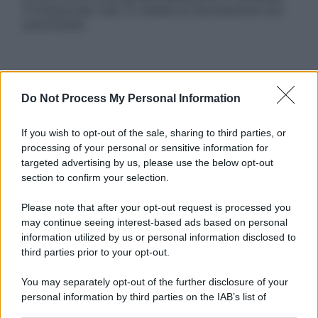
in licenza per l’uso. È vietata la riproduzione non
autorizzata.
Informativa
Do Not Process My Personal Information
Privacy Policy
Cookie Policy
Note Legali
If you wish to opt-out of the sale, sharing to third parties, or
Preferenze Privacy
processing of your personal or sensitive information for
targeted advertising by us, please use the below opt-out
section to confirm your selection.
Please note that after your opt-out request is processed you
may continue seeing interest-based ads based on personal
information utilized by us or personal information disclosed to
third parties prior to your opt-out.
You may separately opt-out of the further disclosure of your
personal information by third parties on the IAB’s list of
downstream participants.