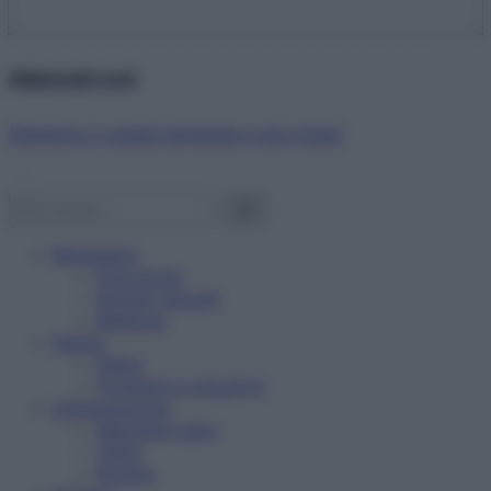
Abbonati ora!
Starbene ti regala benessere ogni mese!
Benessere
Psicologia
Rimedi naturali
Bellezza
Salute
News
Problemi e soluzioni
Alimentazione
Mangiare sano
Diete
Ricette