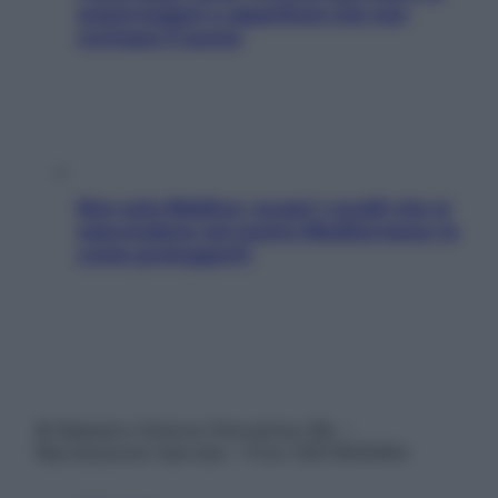
snack leggeri e appetitosi che non
rovinano il sonno
Non solo Maldive: scopri i coralli che si
nascondono nel nostro Mediterraneo (e
come proteggerli)
© Belpietro Edizioni Periodiche SRL –
Riproduzione riservata – P.Iva 13673600964