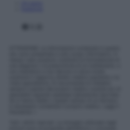
Chi siamo
Pubblicità
Facebook
X
Instagram
ATTENZIONE: Le informazioni contenute in questo
sito sono presentate a solo scopo informativo, in
nessun caso possono costituire la formulazione di
una diagnosi o la prescrizione di un trattamento, e
non intendono e non devono in alcun modo
sostituire il rapporto diretto medico-paziente o la
visita specialistica. Si raccomanda di chiedere
sempre il parere del proprio medico curante e/o di
specialisti riguardo qualsiasi indicazione riportata.
Se si hanno dubbi o quesiti sull’uso di un farmaco
è necessario contattare il proprio medico. Leggi il
Disclaimer »
Tutti i diritti riservati. Le immagini utilizzate negli
articoli sono di proprietà dell’editore o concesse