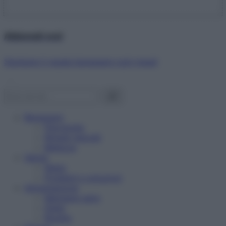
Abbonati ora!
Starbene ti regala benessere ogni mese!
Benessere
Psicologia
Rimedi naturali
Bellezza
Salute
News
Problemi e soluzioni
Alimentazione
Mangiare sano
Diete
Ricette