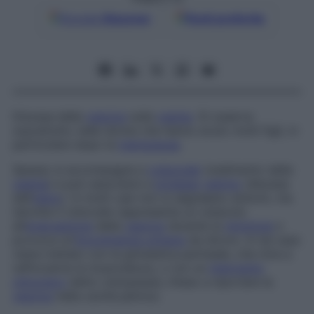
Google
Discover
Fonti preferite
Discesa della
vescica
sulla
vagina
. Si osserva
soprattutto nelle donne che hanno avuto molti figli, in
particolare dopo la
menopausa
.
Spesso si accompagna a
colpocele
(cedimento della
vagina
) e può associarsi a
prolasso
uterino
(discesa
dell’
utero
). In molti casi non si segnalano sintomi, ma
talvolta il cistocele rappresenta un ostacolo
all’
evacuazione
della
vescica
durante la
minzione
o
provoca un’
incontinenza urinaria
da sforzo. In tal caso
viene trattato con la ginnastica perineale, che mira a
rafforzarne la muscolatura, o con un
intervento
chirurgico
detto
cistopessia
, inteso a riportare la
vescica
nella cavità pelvica.