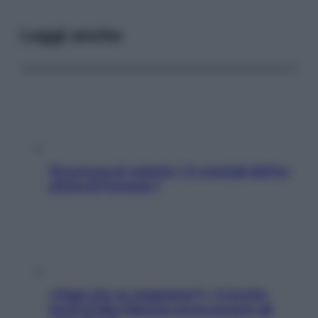
Leggi anche
Sicurezza al volante: i 5 consigli dell’ex
pilota di Formula 1
«Oggi che se magnamo?»: 4 ricette
facili di Max Mariola senza pesare gli