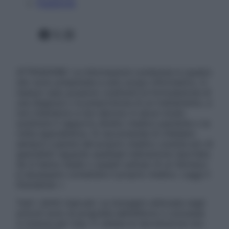
Pubblicità
Facebook
X
Instagram
ATTENZIONE: Le informazioni contenute in questo
sito sono presentate a solo scopo informativo, in
nessun caso possono costituire la formulazione di
una diagnosi o la prescrizione di un trattamento, e
non intendono e non devono in alcun modo
sostituire il rapporto diretto medico-paziente o la
visita specialistica. Si raccomanda di chiedere
sempre il parere del proprio medico curante e/o di
specialisti riguardo qualsiasi indicazione riportata.
Se si hanno dubbi o quesiti sull’uso di un farmaco
è necessario contattare il proprio medico. Leggi il
Disclaimer »
Tutti i diritti riservati. Le immagini utilizzate negli
articoli sono di proprietà dell’editore o concesse
in licenza per l’uso. È vietata la riproduzione non