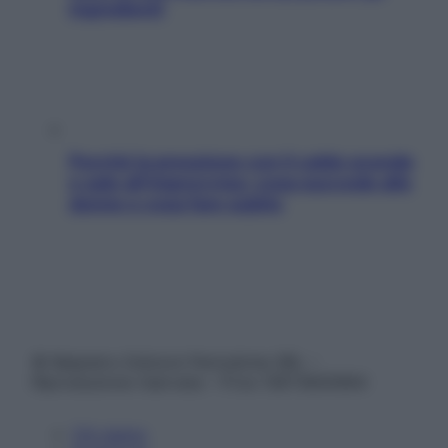
ingredienti
Perché la pressione con il caldo scende
e sale all’improvviso: cosa succede alle
donne e cosa fare subito
© Belpietro Edizioni Periodiche SRL –
Riproduzione riservata – P.Iva 13673600964
Chi siamo