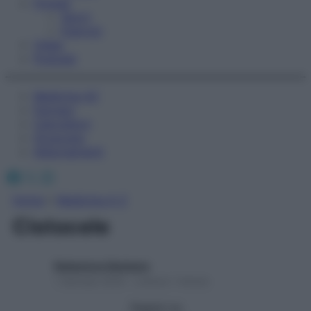
Fitness
Sport
Esercizi
Video
Podcast
Medicina AZ
Farmaci
Calcolatori
Oroscopo
Abbonamenti
Facebook
X
Instagram
Home
»
Medicina A-Z
Cistocele
Redazione Starbene
1 Gennaio 2025 – Lettura 1 minuto
Seguici su