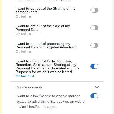
on the IAB’s List of Downstream Participants that may further
I want to opt-out of the Sharing of my
disclose it to other third parties.
personal data.
Opted In
Please note that this website/app uses one or more Google
services and may gather and store information including but
I want to opt-out of the Sale of my
Personal Data.
not limited to your visit or usage behaviour. You may click to
Opted In
grant or deny consent to Google and its third-party tags to
use your data for below specified purposes in below Google
I want to opt-out of processing my
consent section.
Personal Data for Targeted Advertising.
Opted In
I want to opt-out of Collection, Use,
Retention, Sale, and/or Sharing of my
Personal Data that Is Unrelated with the
Purposes for which it was collected.
Opted Out
Google consents
I want to allow Google to enable storage
related to advertising like cookies on web or
device identifiers in apps.