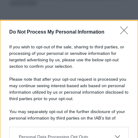
autorizzata.
Informativa
Do Not Process My Personal Information
Privacy Policy
Cookie Policy
If you wish to opt-out of the sale, sharing to third parties, or
Note Legali
processing of your personal or sensitive information for
Preferenze Privacy
targeted advertising by us, please use the below opt-out
section to confirm your selection.
Please note that after your opt-out request is processed you
may continue seeing interest-based ads based on personal
information utilized by us or personal information disclosed to
third parties prior to your opt-out.
You may separately opt-out of the further disclosure of your
personal information by third parties on the IAB’s list of
downstream participants.
Personal Data Processing Opt Outs
This information may also be disclosed by us to third parties