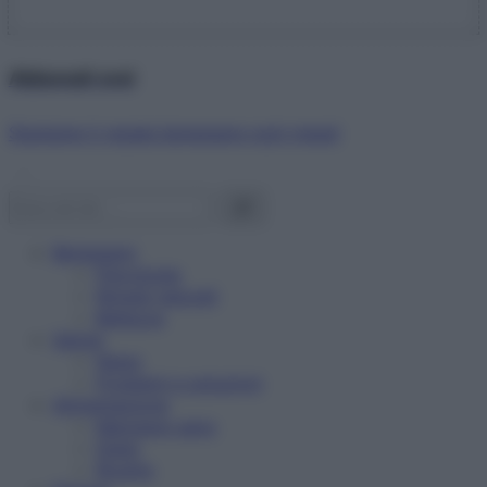
Abbonati ora!
Starbene ti regala benessere ogni mese!
Benessere
Psicologia
Rimedi naturali
Bellezza
Salute
News
Problemi e soluzioni
Alimentazione
Mangiare sano
Diete
Ricette