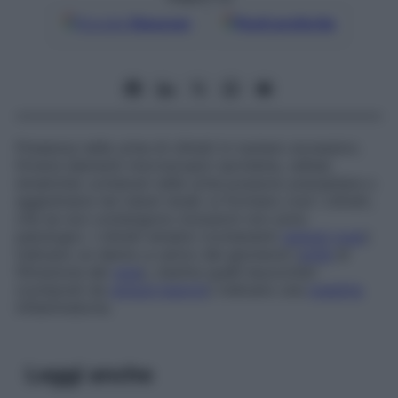
Google
Discover
Fonti preferite
Presenza nelle urine di cilindri in numero eccessivo.
Diversi elementi microscopici (proteine, cellule
ematiche) contenuti nelle urine possono precipitare o
agglutinarsi nei tubuli renali: si formano così i cilindri,
che se non contengono inclusioni non sono
patologici. I cilindri ematici (contenenti
globuli rossi
)
indicano un danno a carico dei glomeruli (
unità
di
filtrazione del
rene
), mentre quelli leucocitari
(composti da
globuli bianchi
) indicano una
malattia
infiammatoria.
Leggi anche