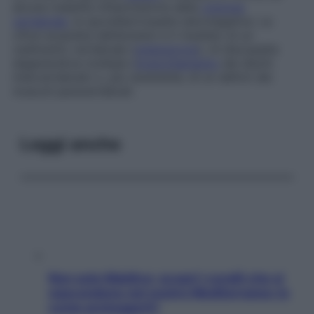
alcune malattie infiammatorie della
colonna
vertebrale
, le spondilartropatie sieronegative. La
cifosi acquisita dell’anziano è il risultato di un
cedimento vertebrale (
osteoporosi
), di discopatie
degenerative multiple (
invecchiamento
dei dischi
intervertebrali) o, più raramente, di un deficit dei
muscoli paravertebrali.
Leggi anche
Non solo Maldive: scopri i coralli che si
nascondono nel nostro Mediterraneo (e
come proteggerli)