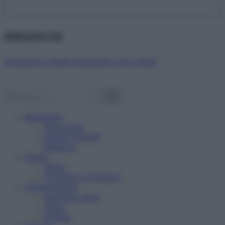
Abbonati ora!
Starbene ti regala benessere ogni mese!
Benessere
Psicologia
Rimedi naturali
Bellezza
Salute
News
Problemi e soluzioni
Alimentazione
Mangiare sano
Diete
Ricette