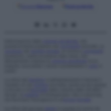
Google
Discover
Fonti preferite
Deformazione della
colonna vertebrale
, che
posteriormente presenta una
convessità
anomala. La
curvatura
del
rachide
dorsale
, di norma a
convessità
posteriore, risulta eccessiva nella cifosi, che
abitualmente colpisce la
colonna vertebrale
tra le
scapole, incurvando il dorso e proiettando il
collo
in
avanti.
La cifosi del
bambino
e dell’adolescente è talvolta il
risultato di una
postura
scorretta, anche se più spesso
è dovuta a un’
anomalia
della crescita delle vertebre
dorsali, la
malattia
di Scheuermann. Non è dolorosa,
ma favorisce l’insorgenza di un’
artrosi
dorsale
.
La cifosi del giovane
adulto
è causata di norma da