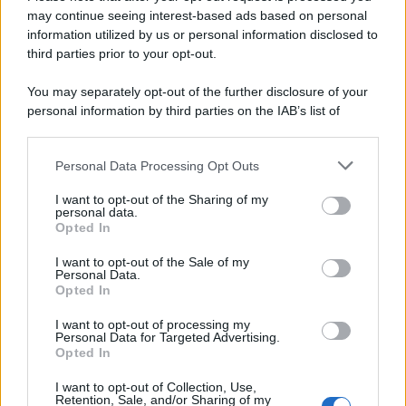
may continue seeing interest-based ads based on personal
information utilized by us or personal information disclosed to
third parties prior to your opt-out.
You may separately opt-out of the further disclosure of your
personal information by third parties on the IAB’s list of
downstream participants.
Personal Data Processing Opt Outs
This information may also be disclosed by us to third parties
on the IAB’s List of Downstream Participants that may further
I want to opt-out of the Sharing of my
disclose it to other third parties.
personal data.
Opted In
Please note that this website/app uses one or more Google
services and may gather and store information including but
I want to opt-out of the Sale of my
Personal Data.
not limited to your visit or usage behaviour. You may click to
Opted In
grant or deny consent to Google and its third-party tags to
use your data for below specified purposes in below Google
I want to opt-out of processing my
consent section.
Personal Data for Targeted Advertising.
Opted In
I want to opt-out of Collection, Use,
Retention, Sale, and/or Sharing of my