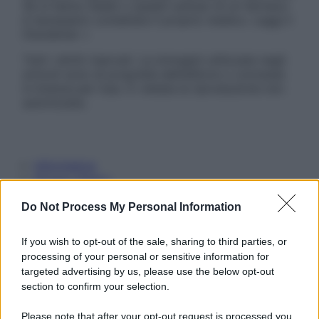
Se si hanno dubbi o quesiti sull’uso di un farmaco
è necessario contattare il proprio medico. Leggi il
Disclaimer »
Tutti i diritti riservati. Le immagini utilizzate negli
articoli sono di proprietà dell’editore o concesse
in licenza per l’uso. È vietata la riproduzione non
autorizzata.
Informativa
Privacy Policy
Cookie Policy
Do Not Process My Personal Information
Note Legali
Preferenze Privacy
If you wish to opt-out of the sale, sharing to third parties, or
processing of your personal or sensitive information for
targeted advertising by us, please use the below opt-out
section to confirm your selection.
Please note that after your opt-out request is processed you