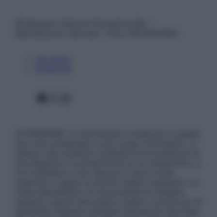
© Belpietro Edizioni Periodiche SRL –
Riproduzione riservata – P.Iva 13673600964
Chi siamo
Pubblicità
Facebook
X
Instagram
ATTENZIONE: Le informazioni contenute in questo
sito sono presentate a solo scopo informativo, in
nessun caso possono costituire la formulazione di
una diagnosi o la prescrizione di un trattamento, e
non intendono e non devono in alcun modo
sostituire il rapporto diretto medico-paziente o la
visita specialistica. Si raccomanda di chiedere
sempre il parere del proprio medico curante e/o di
specialisti riguardo qualsiasi indicazione riportata.