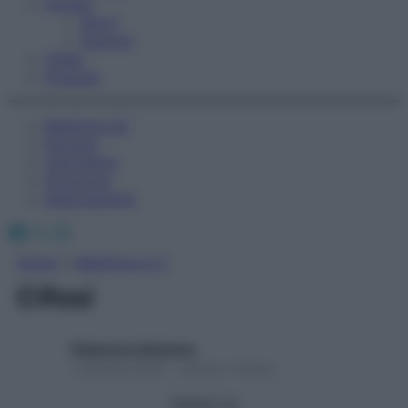
Fitness
Sport
Esercizi
Video
Podcast
Medicina AZ
Farmaci
Calcolatori
Oroscopo
Abbonamenti
Facebook
X
Instagram
Home
»
Medicina A-Z
Cifosi
Redazione Starbene
1 Gennaio 2025 – Lettura 1 minuto
Seguici su