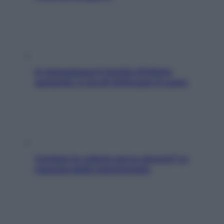
In menopausa il rischio d’infarto
aumenta: è ora di rinforzare il cuore
Contare le calorie serve ancora? La
risposta della nutrizionista