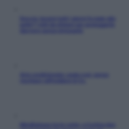
Doccia, lavarsi tutti i giorni fa male alla
pelle? I miti da sfatare per proteggerla
davvero senza stressarla
Aria condizionata: usala così, senza
rischiare raffreddore & Co.
Mindfulness tra le vette: a Cortina due