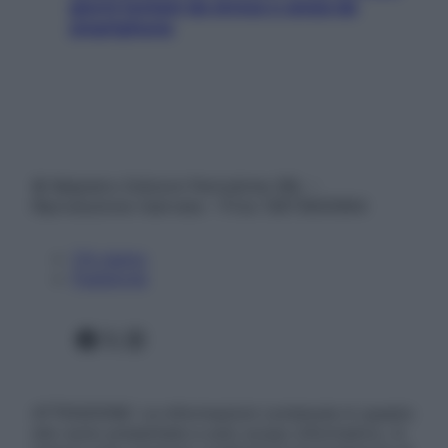
giorni lontani da stress e ansia da
smartphone
© Belpietro Edizioni Periodiche SRL –
Riproduzione riservata – P.Iva 13673600964
Chi siamo
Pubblicità
Facebook
X
Instagram
ATTENZIONE: Le informazioni contenute in questo
sito sono presentate a solo scopo informativo, in