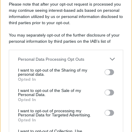
Preferenze Privacy
Please note that after your opt-out request is processed you
may continue seeing interest-based ads based on personal
information utilized by us or personal information disclosed to
third parties prior to your opt-out.
You may separately opt-out of the further disclosure of your
personal information by third parties on the IAB’s list of
downstream participants.
Personal Data Processing Opt Outs
This information may also be disclosed by us to third parties
on the IAB’s List of Downstream Participants that may further
I want to opt-out of the Sharing of my
disclose it to other third parties.
personal data.
Opted In
Please note that this website/app uses one or more Google
services and may gather and store information including but
I want to opt-out of the Sale of my
Personal Data.
not limited to your visit or usage behaviour. You may click to
Opted In
grant or deny consent to Google and its third-party tags to
use your data for below specified purposes in below Google
I want to opt-out of processing my
consent section.
Personal Data for Targeted Advertising.
Opted In
I want to opt-out of Collection, Use,