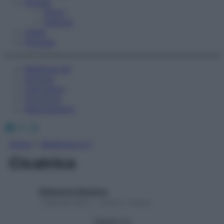
Fitness
Sport
Esercizi
Video
Podcast
Medicina AZ
Farmaci
Calcolatori
Oroscopo
Abbonamenti
Facebook
X
Instagram
Home
»
Medicina A-Z
Cicatrice
Redazione Starbene
1 Gennaio 2025 – Lettura 1 minuto
Seguici su