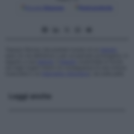
Google
Discover
Fonti preferite
Tessuto fibroso che prende il posto di un
tessuto
sano (in via definitiva o per un periodo prolungato), in
seguito a una
lesione
. Il
tessuto
cicatriziale si forma
sia negli organi interni (in conseguenza di una rottura
muscolare o un
intervento chirurgico
), sia sulla pelle.
Leggi anche