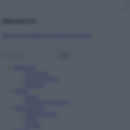
Abbonati ora!
Starbene ti regala benessere ogni mese!
Benessere
Psicologia
Rimedi naturali
Bellezza
Salute
News
Problemi e soluzioni
Alimentazione
Mangiare sano
Diete
Ricette