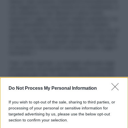
nessun caso possono costituire la formulazione di
una diagnosi o la prescrizione di un trattamento, e
non intendono e non devono in alcun modo
sostituire il rapporto diretto medico-paziente o la
visita specialistica. Si raccomanda di chiedere
sempre il parere del proprio medico curante e/o di
specialisti riguardo qualsiasi indicazione riportata.
Se si hanno dubbi o quesiti sull’uso di un farmaco
è necessario contattare il proprio medico. Leggi il
Disclaimer »
Tutti i diritti riservati. Le immagini utilizzate negli
articoli sono di proprietà dell’editore o concesse
in licenza per l’uso. È vietata la riproduzione non
autorizzata.
Do Not Process My Personal Information
If you wish to opt-out of the sale, sharing to third parties, or
Informativa
processing of your personal or sensitive information for
Privacy Policy
targeted advertising by us, please use the below opt-out
Cookie Policy
section to confirm your selection.
Note Legali