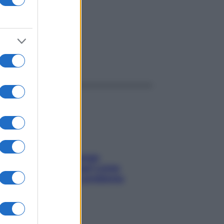
ggi anche
Capelli spezzati lungo
l’attaccatura? Scopri come
risolvere l’annoso problema