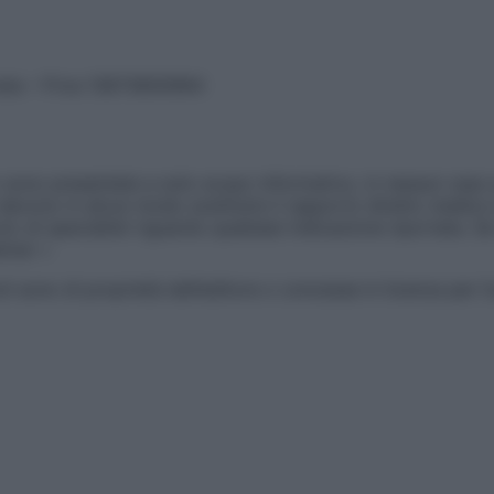
vata – P.Iva 13673600964
sono presentate a solo scopo informativo, in nessun caso p
devono in alcun modo sostituire il rapporto diretto medico-p
 di specialisti riguardo qualsiasi indicazione riportata. Se
aimer »
ticoli sono di proprietà dell’editore o concesse in licenza per 