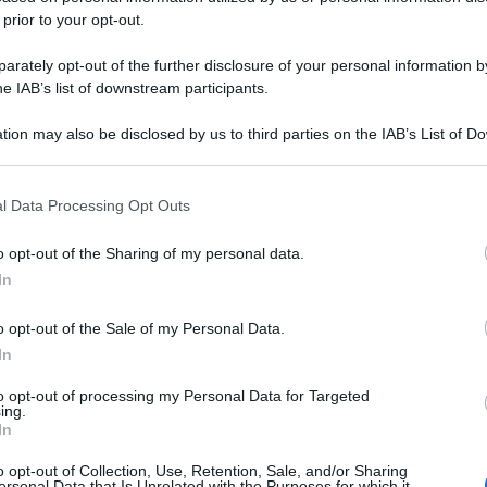
 prior to your opt-out.
rately opt-out of the further disclosure of your personal information by
he IAB’s list of downstream participants.
tion may also be disclosed by us to third parties on the IAB’s List of 
 that may further disclose it to other third parties.
 that this website/app uses one or more Google services and may gath
l Data Processing Opt Outs
including but not limited to your visit or usage behaviour. You may click 
 to Google and its third-party tags to use your data for below specifi
o opt-out of the Sharing of my personal data.
ogle consent section.
In
o opt-out of the Sale of my Personal Data.
In
to opt-out of processing my Personal Data for Targeted
ing.
In
o opt-out of Collection, Use, Retention, Sale, and/or Sharing
ersonal Data that Is Unrelated with the Purposes for which it