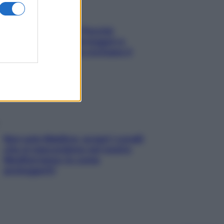
Fame dopo cena? Perché
succede e 6 snack leggeri e
appetitosi che non rovinano il
sonno
Non solo Maldive: scopri i coralli
che si nascondono nel nostro
Mediterraneo (e come
proteggerli)