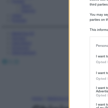
Fitness
third parties
Sport
Esercizi
You may sepa
Video
parties on t
Podcast
This informa
Medicina AZ
Participants
Farmaci
Calcolatori
Please note
Persona
Oroscopo
information 
Abbonamenti
deny consent
I want t
in below Go
Facebook
X
Instagram
Opted 
I want t
Opted 
I want 
Advertis
Opted 
Home
»
Medicina A-Z
I want t
of my P