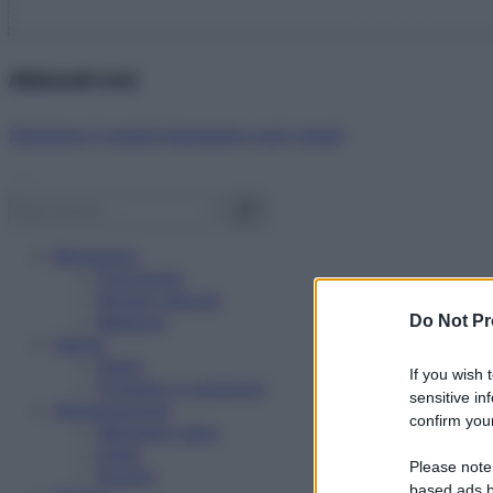
Abbonati ora!
Starbene ti regala benessere ogni mese!
Benessere
Psicologia
Rimedi naturali
Bellezza
Do Not Pr
Salute
News
If you wish 
Problemi e soluzioni
sensitive in
Alimentazione
confirm your
Mangiare sano
Diete
Please note
Ricette
based ads b