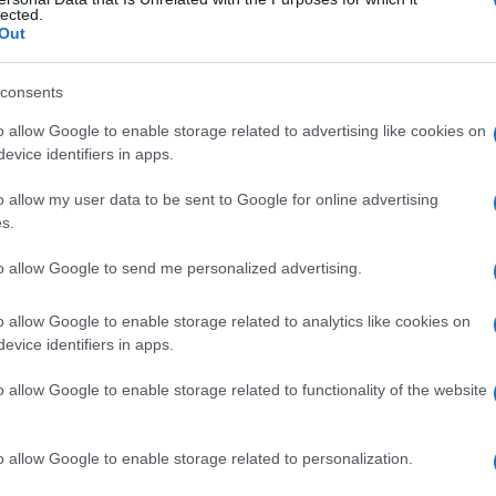
lected.
Out
consents
Le
o allow Google to enable storage related to advertising like cookies on
evice identifiers in apps.
ti preferite
o allow my user data to be sent to Google for online advertising
s.
to allow Google to send me personalized advertising.
o allow Google to enable storage related to analytics like cookies on
malaria
. La sua prima indicazione è il trattamento
evice identifiers in apps.
zione
nei viaggiatori che visitano Paesi dove è
tenza
alla clorochina, il sale di chinino di utilizzo più
o allow Google to enable storage related to functionality of the website
empre più, viene regolarmente aggiornata
o allow Google to enable storage related to personalization.
à (OMS).