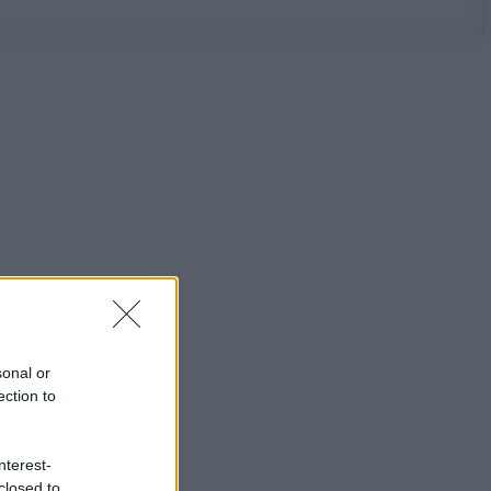
sonal or
ection to
nterest-
closed to