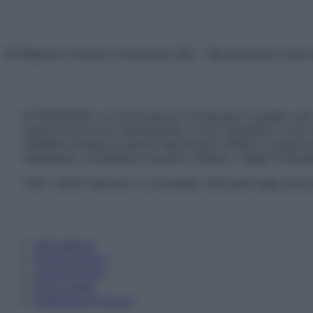
© Belpietro Edizioni Periodiche SRL – Riproduzione riser
ATTENZIONE: Le informazioni contenute in questo sito 
prescrizione di un trattamento, e non intendono e non 
chiedere sempre il parere del proprio medico curante e/o
necessario contattare il proprio medico. Leggi il Discl
Tutti i diritti riservati. Le immagini utilizzate negli ar
Informativa
Privacy Policy
Cookie Policy
Note Legali
Preferenze Privacy