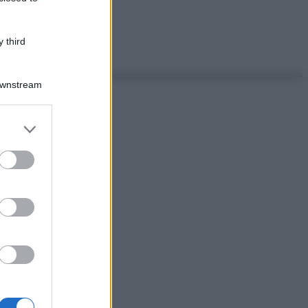
 third
Downstream
er and store
to grant or
ed purposes