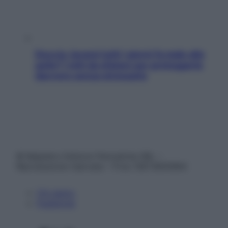
Doccia, lavarsi tutti i giorni fa male alla
pelle? I miti da sfatare per proteggerla
davvero senza stressarla
© Belpietro Edizioni Periodiche SRL –
Riproduzione riservata – P.Iva 13673600964
Chi siamo
Pubblicità