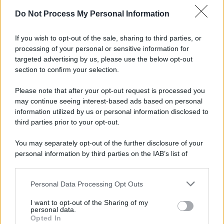
Do Not Process My Personal Information
Informativa
Privacy Policy
If you wish to opt-out of the sale, sharing to third parties, or
Cookie Policy
processing of your personal or sensitive information for
Note Legali
targeted advertising by us, please use the below opt-out
Preferenze Privacy
section to confirm your selection.
Please note that after your opt-out request is processed you
may continue seeing interest-based ads based on personal
information utilized by us or personal information disclosed to
third parties prior to your opt-out.
You may separately opt-out of the further disclosure of your
personal information by third parties on the IAB’s list of
downstream participants.
Personal Data Processing Opt Outs
This information may also be disclosed by us to third parties
on the IAB’s List of Downstream Participants that may further
I want to opt-out of the Sharing of my
disclose it to other third parties.
personal data.
Opted In
Please note that this website/app uses one or more Google