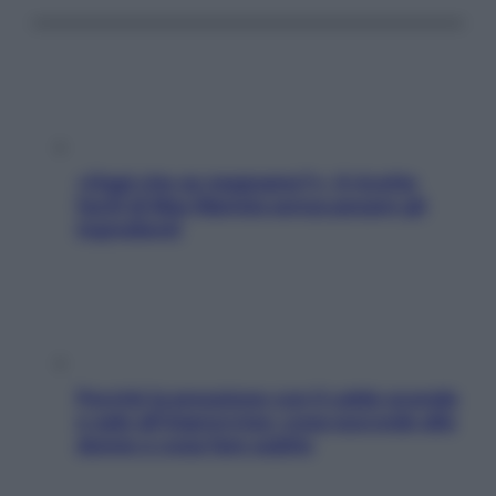
«Oggi che se magnamo?»: 4 ricette
facili di Max Mariola senza pesare gli
ingredienti
Perché la pressione con il caldo scende
e sale all’improvviso: cosa succede alle
donne e cosa fare subito