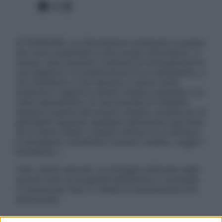
Facebook
X
Instagram
ATTENZIONE: Le informazioni contenute in questo
sito sono presentate a solo scopo informativo, in
nessun caso possono costituire la formulazione di
una diagnosi o la prescrizione di un trattamento, e
non intendono e non devono in alcun modo
sostituire il rapporto diretto medico-paziente o la
visita specialistica. Si raccomanda di chiedere
sempre il parere del proprio medico curante e/o di
specialisti riguardo qualsiasi indicazione riportata.
Se si hanno dubbi o quesiti sull’uso di un farmaco
è necessario contattare il proprio medico. Leggi il
Disclaimer »
Tutti i diritti riservati. Le immagini utilizzate negli
articoli sono di proprietà dell’editore o concesse
in licenza per l’uso. È vietata la riproduzione non
autorizzata.