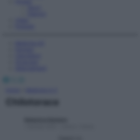
Fitness
Sport
Esercizi
Video
Podcast
Medicina AZ
Farmaci
Calcolatori
Oroscopo
Abbonamenti
Facebook
X
Instagram
Home
»
Medicina A-Z
Chilotorace
Redazione Starbene
1 Gennaio 2025 – Lettura 1 minuto
Seguici su