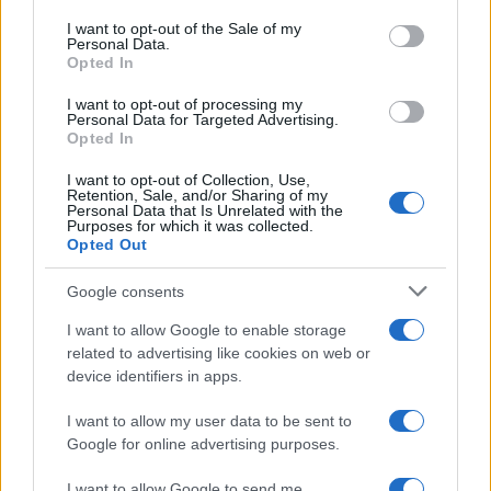
services and may gather and store information including but
I want to opt-out of the Sale of my
Personal Data.
not limited to your visit or usage behaviour. You may click to
Opted In
grant or deny consent to Google and its third-party tags to
use your data for below specified purposes in below Google
I want to opt-out of processing my
consent section.
Personal Data for Targeted Advertising.
Opted In
I want to opt-out of Collection, Use,
Retention, Sale, and/or Sharing of my
Personal Data that Is Unrelated with the
Purposes for which it was collected.
Opted Out
Google consents
I want to allow Google to enable storage
related to advertising like cookies on web or
device identifiers in apps.
I want to allow my user data to be sent to
Google for online advertising purposes.
I want to allow Google to send me