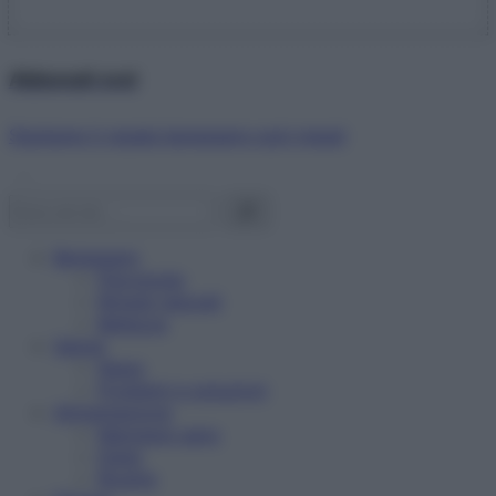
Abbonati ora!
Starbene ti regala benessere ogni mese!
Benessere
Psicologia
Rimedi naturali
Bellezza
Salute
News
Problemi e soluzioni
Alimentazione
Mangiare sano
Diete
Ricette