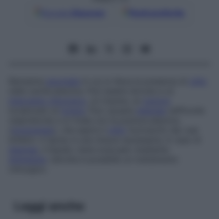
Google
Discover
Fonti preferite
Rarissima
anomalia
in cui si rileva la presenza di
chilo
nella cavità pleurica. Può essere dovuta a un
intervento chirurgico
, un trauma, un
tumore
localizzato al
torace
. Può causare
dispnea
(difficoltà
respiratoria) e si rivela con la puntura pleurica
(
toracentesi
), che aspira il
chilo
fuoriuscito dai vasi
linfatici. Il riposo è una misura necessaria; in caso di
dispnea
, il liquido viene evacuato mediante
drenaggio
; talvolta è possibile un trattamento
chirurgico.
Leggi anche