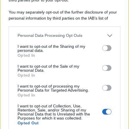
You may separately opt-out of the further disclosure of your
personal information by third parties on the IAB’s list of
downstream participants.
Personal Data Processing Opt Outs
This information may also be disclosed by us to third parties
on the IAB’s List of Downstream Participants that may further
I want to opt-out of the Sharing of my
disclose it to other third parties.
personal data.
Opted In
Please note that this website/app uses one or more Google
services and may gather and store information including but
I want to opt-out of the Sale of my
Personal Data.
not limited to your visit or usage behaviour. You may click to
Opted In
grant or deny consent to Google and its third-party tags to
use your data for below specified purposes in below Google
I want to opt-out of processing my
consent section.
Personal Data for Targeted Advertising.
Opted In
I want to opt-out of Collection, Use,
Retention, Sale, and/or Sharing of my
Personal Data that Is Unrelated with the
Purposes for which it was collected.
Opted Out