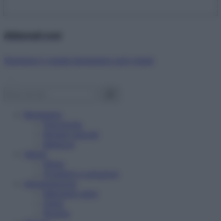
Abbonati ora!
Starbene ti regala benessere ogni mese!
Benessere
Psicologia
Rimedi naturali
Bellezza
Salute
News
Problemi e soluzioni
Alimentazione
Mangiare sano
Diete
Ricette