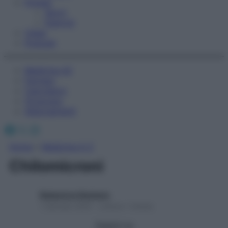
Fitness
Sport
Esercizi
Video
Podcast
Medicina AZ
Farmaci
Calcolatori
Oroscopo
Abbonamenti
Facebook
X
Instagram
Home
»
Medicina A-Z
Chilomicroni
Redazione Starbene
1 Gennaio 2025 – Lettura 1 minuto
Seguici su