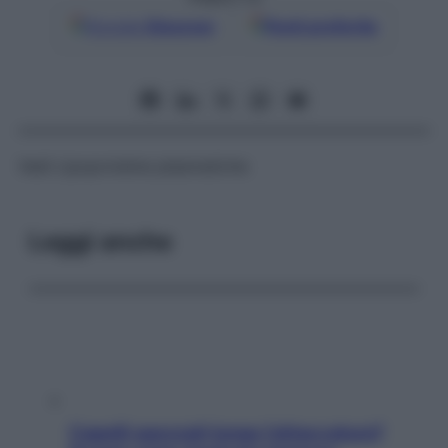
Google
Discover
Fonti preferite
Vedi
Lipoproteine plasmatiche
Leggi anche
Capelli spezzati lungo l’attaccatura?