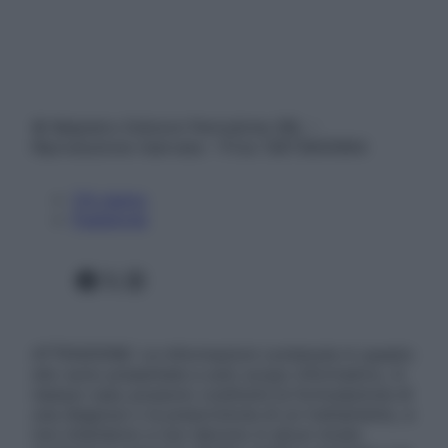
© Belpietro Edizioni Periodiche SRL –
Riproduzione riservata – P.Iva 13673600964
Chi siamo
Pubblicità
Facebook
X
Instagram
ATTENZIONE: Le informazioni contenute in questo
sito sono presentate a solo scopo informativo, in
nessun caso possono costituire la formulazione di
una diagnosi o la prescrizione di un trattamento, e
non intendono e non devono in alcun modo