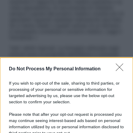
sostituire il rapporto diretto medico-paziente o la
visita specialistica. Si raccomanda di chiedere
sempre il parere del proprio medico curante e/o di
specialisti riguardo qualsiasi indicazione riportata.
Se si hanno dubbi o quesiti sull’uso di un farmaco
è necessario contattare il proprio medico. Leggi il
Disclaimer »
Tutti i diritti riservati. Le immagini utilizzate negli
articoli sono di proprietà dell’editore o concesse
in licenza per l’uso. È vietata la riproduzione non
autorizzata.
Do Not Process My Personal Information
If you wish to opt-out of the sale, sharing to third parties, or
processing of your personal or sensitive information for
Informativa
targeted advertising by us, please use the below opt-out
Privacy Policy
section to confirm your selection.
Cookie Policy
Note Legali
Please note that after your opt-out request is processed you
Preferenze Privacy
may continue seeing interest-based ads based on personal
information utilized by us or personal information disclosed to
third parties prior to your opt-out.