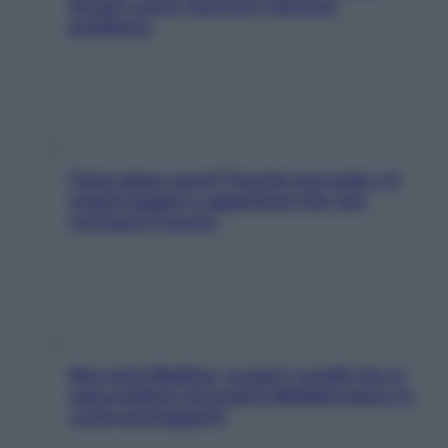
Scopri come risolvere l’annoso
problema
Fame dopo cena? Perché succede e 6
snack leggeri e appetitosi che non
rovinano il sonno
Non solo Maldive: scopri i coralli che si
nascondono nel nostro Mediterraneo (e
come proteggerli)