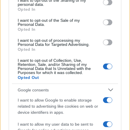
I want to opt-out of the Sharing of my
disclose it to other third parties.
personal data.
Opted In
Please note that this website/app uses one or more Google
services and may gather and store information including but
I want to opt-out of the Sale of my
Personal Data.
not limited to your visit or usage behaviour. You may click to
Opted In
grant or deny consent to Google and its third-party tags to
use your data for below specified purposes in below Google
I want to opt-out of processing my
consent section.
Personal Data for Targeted Advertising.
Opted In
I want to opt-out of Collection, Use,
Retention, Sale, and/or Sharing of my
Personal Data that Is Unrelated with the
Purposes for which it was collected.
Opted Out
Google consents
I want to allow Google to enable storage
related to advertising like cookies on web or
device identifiers in apps.
I want to allow my user data to be sent to