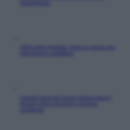
smartphone
SOS pelle irritabile: tutte le mosse per
riportarla in equilibrio
Capelli spezzati lungo l’attaccatura?
Scopri come risolvere l’annoso
problema