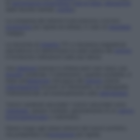
di
ipertensione intracranica
(
mal di testa
,
alterazione
delle facoltà mentali,
vomito
).
La comparsa dei sintomi è più precoce, e la loro
evoluzione
più rapida ed estesa, in caso di
neoplasia
maligna.
Le tecniche di
imaging
(TC e risonanza magnetica)
permettono di determinare la sede esatta del
tumore
e forniscono indicazioni sulla sua natura.
Una
diagnosi
precisa si ottiene però solo dopo una
biopsia
cerebrale. Il trattamento, quando possibile, si
basa sull’
ablazione
chirurgica del
tumore
, previa
individuazione
di punti di riferimento, su radiografie
tridimensionali, ed eventualmente sulla
radioterapia
.
Tumori cerebrali secondari
I tumori secondari sono
metastasi
, spesso multiple, generalmente di un
cancro
broncopolmonare
o mammario.
Danno luogo agli stessi sintomi dei tumori primitivi,
ma presentano un’
evoluzione
più rapida.