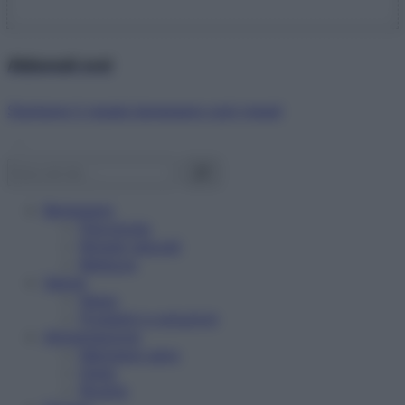
Abbonati ora!
Starbene ti regala benessere ogni mese!
Benessere
Psicologia
Rimedi naturali
Bellezza
Salute
News
Problemi e soluzioni
Alimentazione
Mangiare sano
Diete
Ricette