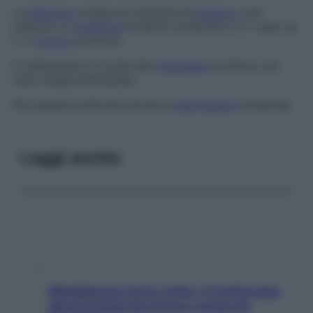
La
diagnosi
si basa su tecniche di
imaging
, che
mettono in
evidenza
le lesioni cerebrali e, in 1 caso su
2, il
cancro
primitivo.
Il trattamento è rivolto alla
neoplasia
primitiva, nel
caso venga individuata.
Può essere praticata anche la
radioterapia
cerebrale.
Leggi anche
Mindfulness tra le vette: a Cortina due
giorni lontani da stress e ansia da