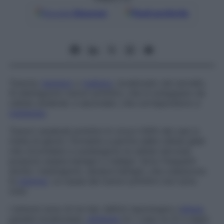
Google
Discover
Fonti preferite
Tumore,
benigno
o
maligno
, localizzato nel cervello.
Si distinguono tumori primitivi, che si sviluppano da
cellule cerebrali, e secondari, che corrispondono a
metastasi
.
Tumori cerebrali primitivi
In circa il 60% dei casi si
tratta di gliomi, formatisi a partire dalle cellule gliali
che circondano e sostengono le cellule nervose;
possono essere benigni o maligni. Sono frequenti
anche i meningiomi, sempre benigni, che colpiscono
le
meningi
. Le cause dei tumori primitivi non sono
note.
I sintomi sono di tre tipi: deficit neurologico (
afasia
,
paralisi localizzata),
epilessia
(in 1 caso su 5) e segni