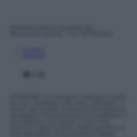
© Belpietro Edizioni Periodiche SRL –
Riproduzione riservata – P.Iva 13673600964
Chi siamo
Pubblicità
Facebook
X
Instagram
ATTENZIONE: Le informazioni contenute in questo
sito sono presentate a solo scopo informativo, in
nessun caso possono costituire la formulazione di
una diagnosi o la prescrizione di un trattamento, e
non intendono e non devono in alcun modo
sostituire il rapporto diretto medico-paziente o la
visita specialistica. Si raccomanda di chiedere