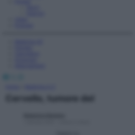
Fitness
Sport
Esercizi
Video
Podcast
Medicina AZ
Farmaci
Calcolatori
Oroscopo
Abbonamenti
Facebook
X
Instagram
Home
»
Medicina A-Z
Cervello, tumore del
Redazione Starbene
1 Gennaio 2025 – Lettura 2 minuti
Seguici su