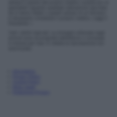
sempre il parere del proprio medico curante e/o di
specialisti riguardo qualsiasi indicazione riportata.
Se si hanno dubbi o quesiti sull’uso di un farmaco
è necessario contattare il proprio medico. Leggi il
Disclaimer »
Tutti i diritti riservati. Le immagini utilizzate negli
articoli sono di proprietà dell’editore o concesse
in licenza per l’uso. È vietata la riproduzione non
autorizzata.
Informativa
Privacy Policy
Cookie Policy
Note Legali
Preferenze Privacy