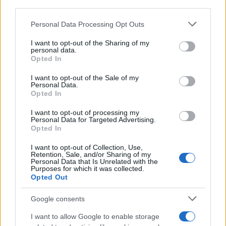
downstream participants.
Personal Data Processing Opt Outs
This information may also be disclosed by us to third parties
on the IAB’s List of Downstream Participants that may further
I want to opt-out of the Sharing of my
disclose it to other third parties.
personal data.
Opted In
Please note that this website/app uses one or more Google
services and may gather and store information including but
I want to opt-out of the Sale of my
Personal Data.
not limited to your visit or usage behaviour. You may click to
Opted In
grant or deny consent to Google and its third-party tags to
use your data for below specified purposes in below Google
I want to opt-out of processing my
consent section.
Personal Data for Targeted Advertising.
Opted In
I want to opt-out of Collection, Use,
Retention, Sale, and/or Sharing of my
Personal Data that Is Unrelated with the
Purposes for which it was collected.
Opted Out
Google consents
I want to allow Google to enable storage