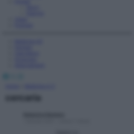
Fitness
Sport
Esercizi
Video
Podcast
Medicina AZ
Farmaci
Calcolatori
Oroscopo
Abbonamenti
Facebook
X
Instagram
Home
»
Medicina A-Z
cercaria
Redazione Starbene
1 Gennaio 2025 – Lettura 1 minuto
Seguici su