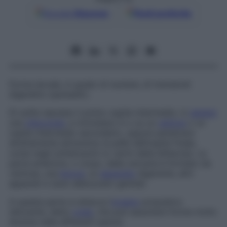
Google
Discover
Fonti preferite
Forma larvale, in grado di nuotare, di trematodi
digenetici (parassiti).
Di solito lasciano il primo ospite intermedio, in
genere
una
chiocciola
, e s’incistano in o su un
vettore
o un
ospite intermedio secondario, oppure penetrano
direttamente attraverso la pelle dell’ospite finale,
come negli schistosomi (o
vermi della bilharzia
). La
parte anteriore, o corpo, della cercaria è formato da
ventose, una
bocca
, un
apparato
digerente, altri
apparati e (solo abbozzati) genitali.
A questa parte si attacca l’
organo
propulsivo
sferzante, detto
coda
, che può assumere forme molto
diverse nelle differenti specie.