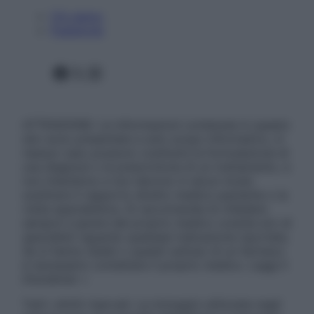
Chi siamo
Pubblicità
Facebook
X
Instagram
ATTENZIONE: Le informazioni contenute in questo
sito sono presentate a solo scopo informativo, in
nessun caso possono costituire la formulazione di
una diagnosi o la prescrizione di un trattamento, e
non intendono e non devono in alcun modo
sostituire il rapporto diretto medico-paziente o la
visita specialistica. Si raccomanda di chiedere
sempre il parere del proprio medico curante e/o di
specialisti riguardo qualsiasi indicazione riportata.
Se si hanno dubbi o quesiti sull’uso di un farmaco
è necessario contattare il proprio medico. Leggi il
Disclaimer »
Tutti i diritti riservati. Le immagini utilizzate negli