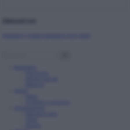
Abbonati ora!
Starbene ti regala benessere ogni mese!
Benessere
Psicologia
Rimedi naturali
Bellezza
Salute
News
Problemi e soluzioni
Alimentazione
Mangiare sano
Diete
Ricette