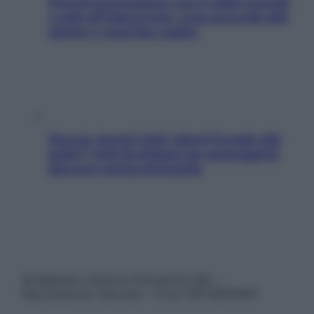
Perché la pressione con il caldo scende
e sale all’improvviso: cosa succede alle
donne e cosa fare subito
Doccia, lavarsi tutti i giorni fa male alla
pelle? I miti da sfatare per proteggerla
davvero senza stressarla
© Belpietro Edizioni Periodiche SRL –
Riproduzione riservata – P.Iva 13673600964