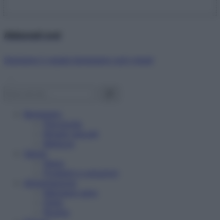
Abbonati ora!
Starbene ti regala benessere ogni mese!
Benessere
Psicologia
Rimedi naturali
Bellezza
Salute
News
Problemi e soluzioni
Alimentazione
Mangiare sano
Diete
Ricette