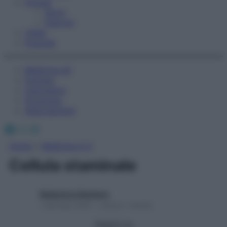
Fitness
Sport
Esercizi
Video
Podcast
Medicina AZ
Farmaci
Calcolatori
Oroscopo
Abbonamenti
Facebook
X
Instagram
Home
»
Medicina A-Z
Cellula staminale
Redazione Starbene
1 Gennaio 2025 – Lettura 1 minuto
Seguici su