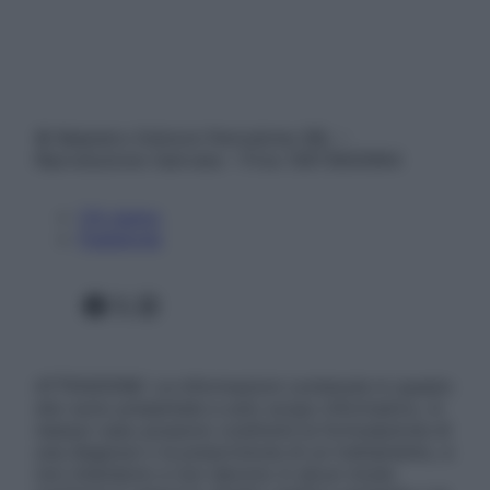
© Belpietro Edizioni Periodiche SRL –
Riproduzione riservata – P.Iva 13673600964
Chi siamo
Pubblicità
Facebook
X
Instagram
ATTENZIONE: Le informazioni contenute in questo
sito sono presentate a solo scopo informativo, in
nessun caso possono costituire la formulazione di
una diagnosi o la prescrizione di un trattamento, e
non intendono e non devono in alcun modo