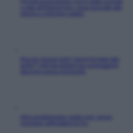
Perché la pressione con il caldo scende
e sale all’improvviso: cosa succede alle
donne e cosa fare subito
Doccia, lavarsi tutti i giorni fa male alla
pelle? I miti da sfatare per proteggerla
davvero senza stressarla
Aria condizionata: usala così, senza
rischiare raffreddore & Co.