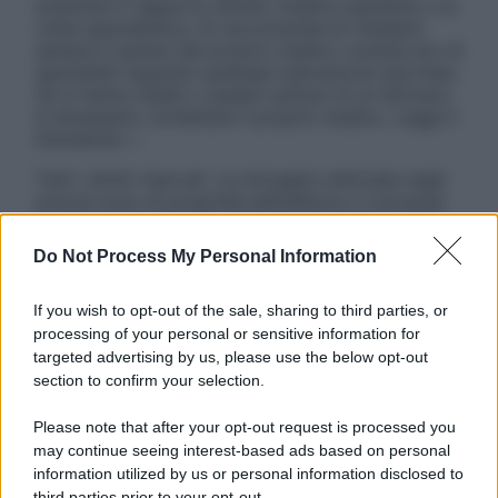
sostituire il rapporto diretto medico-paziente o la
visita specialistica. Si raccomanda di chiedere
sempre il parere del proprio medico curante e/o di
specialisti riguardo qualsiasi indicazione riportata.
Se si hanno dubbi o quesiti sull’uso di un farmaco
è necessario contattare il proprio medico. Leggi il
Disclaimer »
Tutti i diritti riservati. Le immagini utilizzate negli
articoli sono di proprietà dell’editore o concesse
in licenza per l’uso. È vietata la riproduzione non
autorizzata.
Do Not Process My Personal Information
If you wish to opt-out of the sale, sharing to third parties, or
processing of your personal or sensitive information for
Informativa
targeted advertising by us, please use the below opt-out
Privacy Policy
section to confirm your selection.
Cookie Policy
Note Legali
Please note that after your opt-out request is processed you
Preferenze Privacy
may continue seeing interest-based ads based on personal
information utilized by us or personal information disclosed to
third parties prior to your opt-out.