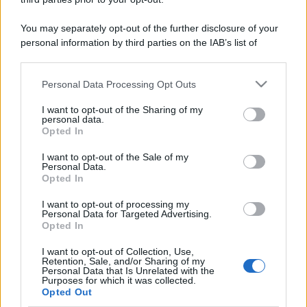
You may separately opt-out of the further disclosure of your
personal information by third parties on the IAB’s list of
downstream participants.
Personal Data Processing Opt Outs
This information may also be disclosed by us to third parties
on the IAB’s List of Downstream Participants that may further
I want to opt-out of the Sharing of my
disclose it to other third parties.
personal data.
Opted In
Please note that this website/app uses one or more Google
services and may gather and store information including but
I want to opt-out of the Sale of my
Personal Data.
not limited to your visit or usage behaviour. You may click to
Opted In
grant or deny consent to Google and its third-party tags to
use your data for below specified purposes in below Google
I want to opt-out of processing my
consent section.
Personal Data for Targeted Advertising.
Opted In
I want to opt-out of Collection, Use,
Retention, Sale, and/or Sharing of my
Personal Data that Is Unrelated with the
Purposes for which it was collected.
Opted Out