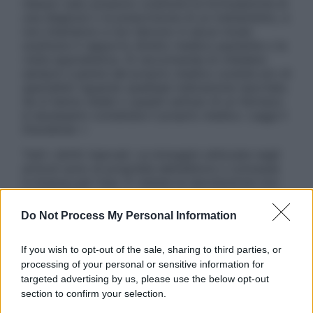
nessun caso possono costituire la formulazione di
una diagnosi o la prescrizione di un trattamento, e
non intendono e non devono in alcun modo
sostituire il rapporto diretto medico-paziente o la
visita specialistica. Si raccomanda di chiedere
sempre il parere del proprio medico curante e/o di
specialisti riguardo qualsiasi indicazione riportata.
Se si hanno dubbi o quesiti sull’uso di un farmaco
è necessario contattare il proprio medico. Leggi il
Disclaimer »
Tutti i diritti riservati. Le immagini utilizzate negli
articoli sono di proprietà dell’editore o concesse
in licenza per l’uso. È vietata la riproduzione non
autorizzata.
Do Not Process My Personal Information
If you wish to opt-out of the sale, sharing to third parties, or
Informativa
processing of your personal or sensitive information for
Privacy Policy
targeted advertising by us, please use the below opt-out
Cookie Policy
section to confirm your selection.
Note Legali