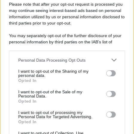
Preferenze Privacy
Please note that after your opt-out request is processed you
may continue seeing interest-based ads based on personal
information utilized by us or personal information disclosed to
third parties prior to your opt-out.
You may separately opt-out of the further disclosure of your
personal information by third parties on the IAB’s list of
downstream participants.
Personal Data Processing Opt Outs
This information may also be disclosed by us to third parties
on the IAB’s List of Downstream Participants that may further
I want to opt-out of the Sharing of my
disclose it to other third parties.
personal data.
Opted In
Please note that this website/app uses one or more Google
services and may gather and store information including but
I want to opt-out of the Sale of my
Personal Data.
not limited to your visit or usage behaviour. You may click to
Opted In
grant or deny consent to Google and its third-party tags to
use your data for below specified purposes in below Google
I want to opt-out of processing my
consent section.
Personal Data for Targeted Advertising.
Opted In
I want to opt-out of Collection, Use,