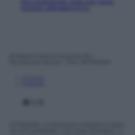
Aria condizionata: usala così, senza
rischiare raffreddore & Co.
© Belpietro Edizioni Periodiche SRL –
Riproduzione riservata – P.Iva 13673600964
Chi siamo
Pubblicità
Facebook
X
Instagram
ATTENZIONE: Le informazioni contenute in questo
sito sono presentate a solo scopo informativo, in