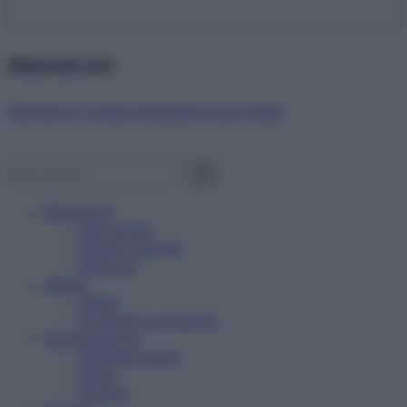
Abbonati ora!
Starbene ti regala benessere ogni mese!
Benessere
Psicologia
Rimedi naturali
Bellezza
Salute
News
Problemi e soluzioni
Alimentazione
Mangiare sano
Diete
Ricette