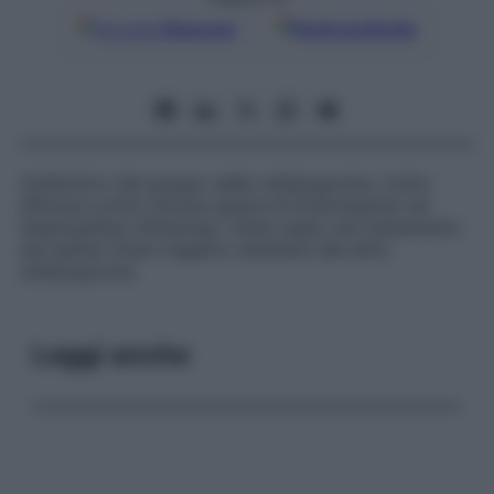
Google
Discover
Fonti preferite
Antibiotico del gruppo delle cefalosporine, molto
efficace contro alcune specie di
Enterobacter
ed
Haemophilus influenzae
. Viene usato nel trattamento
dei batteri Gram-negativi resistenti alle altre
cefalosporine.
Leggi anche