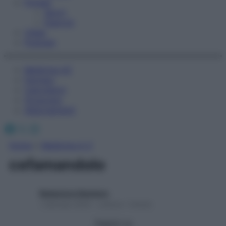
Fitness
Sport
Esercizi
Video
Podcast
Medicina AZ
Farmaci
Calcolatori
Oroscopo
Abbonamenti
Facebook
X
Instagram
Home
»
Medicina A-Z
cefamandolo
Redazione Starbene
1 Gennaio 2025 – Lettura 1 minuto
Seguici su