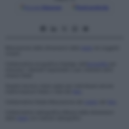
Google
Discover
Fonti preferite
Misurazione delle dimensioni della
testa
nei soggetti
viventi.
Cefalometria ecografica
Impiego dell’
ecografia
per
misurare i diametri biparietali o per ottenere altre
misure fetali.
Questa tecnica viene usata per individuare alcune
malformazioni fetali o l’età del
feto
.
Cefalometria fetale
Misurazione del
cranio
del
feto
.
Cefalometria radiografica
Misura delle dimensioni
della
testa
con metodi radiografici.