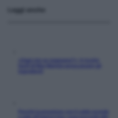
Leggi anche
«Oggi che se magnamo?»: 4 ricette
facili di Max Mariola senza pesare gli
ingredienti
Perché la pressione con il caldo scende
e sale all’improvviso: cosa succede alle