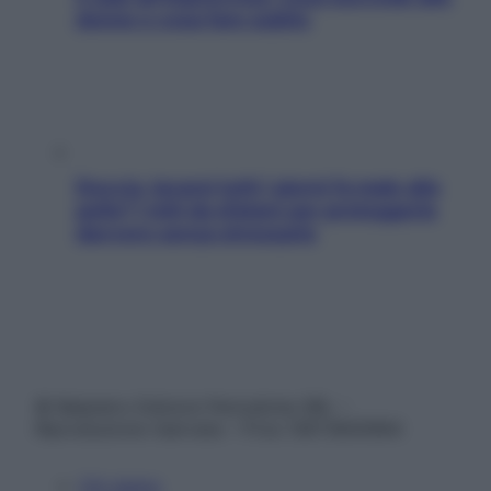
donne e cosa fare subito
Doccia, lavarsi tutti i giorni fa male alla
pelle? I miti da sfatare per proteggerla
davvero senza stressarla
© Belpietro Edizioni Periodiche SRL –
Riproduzione riservata – P.Iva 13673600964
Chi siamo