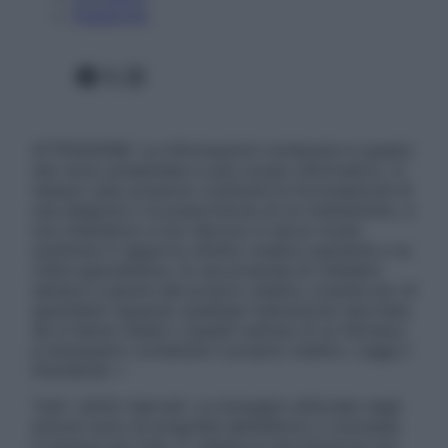
Pubblicità
Facebook
X
Instagram
ATTENZIONE: Le informazioni contenute in questo
sito sono presentate a solo scopo informativo, in
nessun caso possono costituire la formulazione di
una diagnosi o la prescrizione di un trattamento, e
non intendono e non devono in alcun modo
sostituire il rapporto diretto medico-paziente o la
visita specialistica. Si raccomanda di chiedere
sempre il parere del proprio medico curante e/o di
specialisti riguardo qualsiasi indicazione riportata.
Se si hanno dubbi o quesiti sull’uso di un farmaco
è necessario contattare il proprio medico. Leggi il
Disclaimer »
Tutti i diritti riservati. Le immagini utilizzate negli
articoli sono di proprietà dell’editore o concesse
in licenza per l’uso. È vietata la riproduzione non