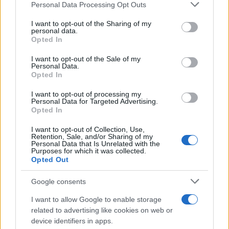
Personal Data Processing Opt Outs
This information may also be disclosed by us to third parties
on the IAB’s List of Downstream Participants that may further
I want to opt-out of the Sharing of my
disclose it to other third parties.
personal data.
Opted In
Please note that this website/app uses one or more Google
services and may gather and store information including but
I want to opt-out of the Sale of my
Personal Data.
not limited to your visit or usage behaviour. You may click to
Opted In
grant or deny consent to Google and its third-party tags to
use your data for below specified purposes in below Google
I want to opt-out of processing my
consent section.
Personal Data for Targeted Advertising.
Opted In
I want to opt-out of Collection, Use,
Retention, Sale, and/or Sharing of my
Personal Data that Is Unrelated with the
Purposes for which it was collected.
Opted Out
Google consents
I want to allow Google to enable storage
related to advertising like cookies on web or
device identifiers in apps.