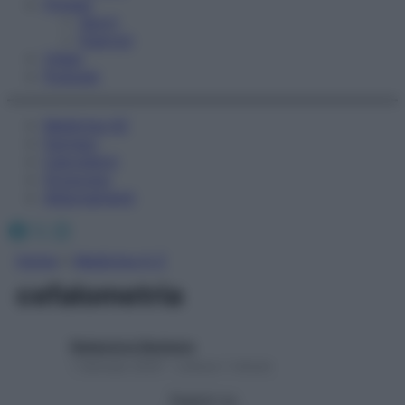
Fitness
Sport
Esercizi
Video
Podcast
Medicina AZ
Farmaci
Calcolatori
Oroscopo
Abbonamenti
Facebook
X
Instagram
Home
»
Medicina A-Z
cefalometria
Redazione Starbene
1 Gennaio 2025 – Lettura 1 minuto
Seguici su