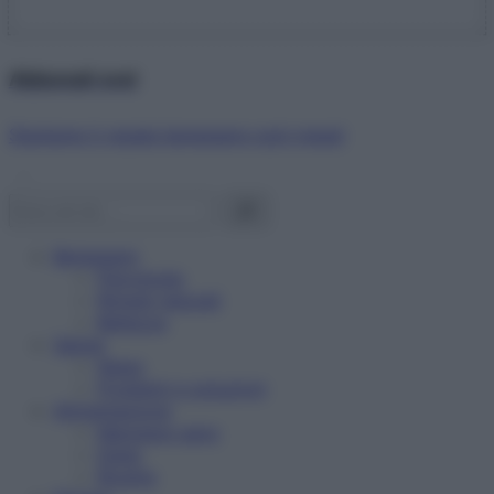
Abbonati ora!
Starbene ti regala benessere ogni mese!
Benessere
Psicologia
Rimedi naturali
Bellezza
Salute
News
Problemi e soluzioni
Alimentazione
Mangiare sano
Diete
Ricette