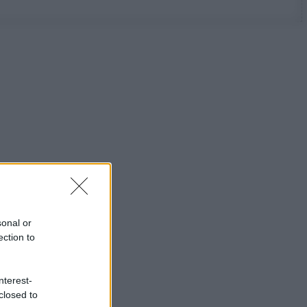
sonal or
ection to
nterest-
closed to