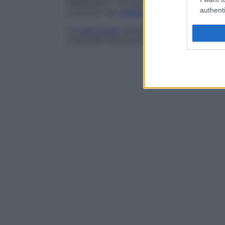
trattamento. Può però aggravare l’
ittero 
authenti
contenuti nei
globuli rossi
del
versament
La
radiografia
talvolta mostra la persisten
comunque attribuito un significato patolo