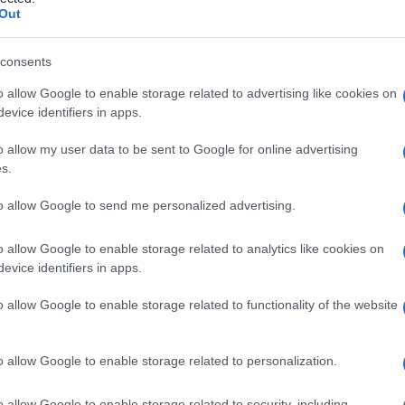
oma
Out
consents
o allow Google to enable storage related to advertising like cookies on
Le
evice identifiers in apps.
ti preferite
o allow my user data to be sent to Google for online advertising
s.
to allow Google to send me personalized advertising.
o allow Google to enable storage related to analytics like cookies on
evice identifiers in apps.
a cranica
del
neonato
. Tale accumulo di
sangue
si
eriostio
, il rivestimento fibroso che di norma vi
o allow Google to enable storage related to functionality of the website
 vasi sanguigni provocata dall’attrito cui la
testa
del
i osserva talvolta dopo un
parto
difficile, che ha
successivi alla nascita compare sul
cranio
una
o allow Google to enable storage related to personalization.
ai bordi netti. Il cefaloematoma si riassorbe
 di qualche settimana, pertanto non richiede alcun
o allow Google to enable storage related to security, including