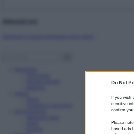
Abbonati ora!
Starbene ti regala benessere ogni mese!
Benessere
Psicologia
Rimedi naturali
Do Not Pr
Bellezza
Salute
If you wish 
News
sensitive in
Problemi e soluzioni
confirm your
Alimentazione
Mangiare sano
Please note
Diete
Ricette
based ads b