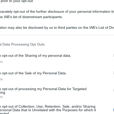
 prior to your opt-out.
rately opt-out of the further disclosure of your personal information by
he IAB’s list of downstream participants.
tion may also be disclosed by us to third parties on the IAB’s List of 
 that may further disclose it to other third parties.
 that this website/app uses one or more Google services and may gath
l Data Processing Opt Outs
including but not limited to your visit or usage behaviour. You may click 
 to Google and its third-party tags to use your data for below specifi
o opt-out of the Sharing of my personal data.
ogle consent section.
In
o opt-out of the Sale of my Personal Data.
In
to opt-out of processing my Personal Data for Targeted
ing.
In
o opt-out of Collection, Use, Retention, Sale, and/or Sharing
ersonal Data that Is Unrelated with the Purposes for which it
lected.