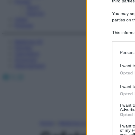
Fitness
third parties
Sport
Esercizi
You may sepa
Video
parties on t
Podcast
This informa
Participants
Medicina AZ
Farmaci
Please note
Persona
Calcolatori
information 
Oroscopo
deny consent
Abbonamenti
I want t
in below Go
Opted 
Facebook
X
Instagram
I want t
Opted 
I want 
Advertis
Opted 
Home
»
Medicina A-Z
I want t
of my P
was col