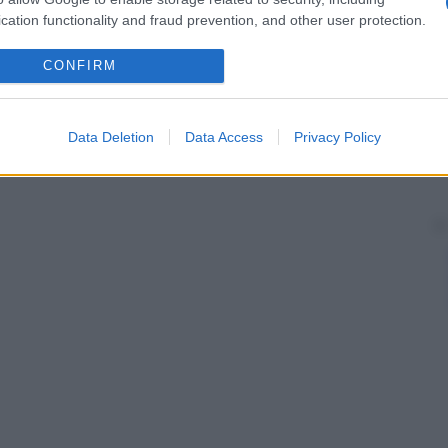
neonatale
in seguito alla liberazione dei pigmenti
cation functionality and fraud prevention, and other user protection.
o
.
za di calcificazioni, alle quali non deve essere
CONFIRM
gico.
Data Deletion
Data Access
Privacy Policy