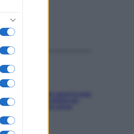
ggi anche
Doccia, lavarsi tutti i giorni fa male
alla pelle? I miti da sfatare per
proteggerla davvero senza
stressarla