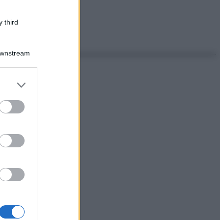
 third
Downstream
er and store
to grant or
ed purposes