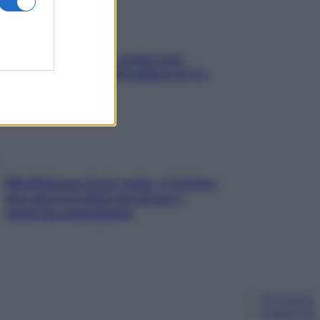
Aria condizionata: usala così,
senza rischiare raffreddore & Co.
Mindfulness tra le vette: a Cortina
due giorni lontani da stress e
ansia da smartphone
Chi siamo
Pubblicità