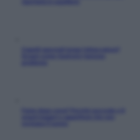
riportarla in equilibrio
Capelli spezzati lungo l’attaccatura?
Scopri come risolvere l’annoso
problema
Fame dopo cena? Perché succede e 6
snack leggeri e appetitosi che non
rovinano il sonno