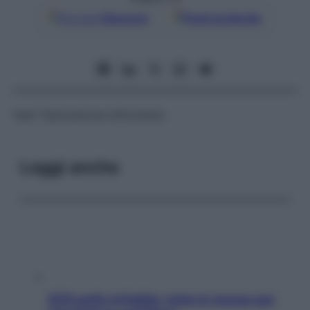
Google
Discover
Fonti preferite
Vedi Tipizzazione linfocitaria
Leggi anche
SOS pelle irritabile: tutte le mosse per