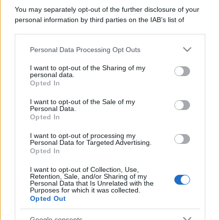
You may separately opt-out of the further disclosure of your
personal information by third parties on the IAB’s list of
downstream participants.
Personal Data Processing Opt Outs
This information may also be disclosed by us to third parties
on the IAB’s List of Downstream Participants that may further
I want to opt-out of the Sharing of my
disclose it to other third parties.
personal data.
Opted In
Please note that this website/app uses one or more Google
services and may gather and store information including but
I want to opt-out of the Sale of my
Personal Data.
not limited to your visit or usage behaviour. You may click to
Opted In
grant or deny consent to Google and its third-party tags to
use your data for below specified purposes in below Google
I want to opt-out of processing my
consent section.
Personal Data for Targeted Advertising.
Opted In
I want to opt-out of Collection, Use,
Retention, Sale, and/or Sharing of my
Personal Data that Is Unrelated with the
Purposes for which it was collected.
Opted Out
Google consents