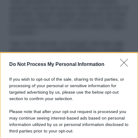
visita specialistica. Si raccomanda di chiedere
sempre il parere del proprio medico curante e/o di
specialisti riguardo qualsiasi indicazione riportata.
Se si hanno dubbi o quesiti sull’uso di un farmaco
è necessario contattare il proprio medico. Leggi il
Disclaimer »
Tutti i diritti riservati. Le immagini utilizzate negli
articoli sono di proprietà dell’editore o concesse
in licenza per l’uso. È vietata la riproduzione non
autorizzata.
Do Not Process My Personal Information
If you wish to opt-out of the sale, sharing to third parties, or
processing of your personal or sensitive information for
Informativa
targeted advertising by us, please use the below opt-out
Privacy Policy
section to confirm your selection.
Cookie Policy
Note Legali
Please note that after your opt-out request is processed you
Preferenze Privacy
may continue seeing interest-based ads based on personal
information utilized by us or personal information disclosed to
third parties prior to your opt-out.