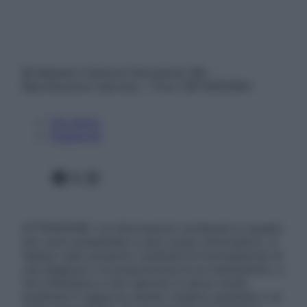
© Belpietro Edizioni Periodiche SRL –
Riproduzione riservata – P.Iva 13673600964
Chi siamo
Pubblicità
Facebook
X
Instagram
ATTENZIONE: Le informazioni contenute in questo
sito sono presentate a solo scopo informativo, in
nessun caso possono costituire la formulazione di
una diagnosi o la prescrizione di un trattamento, e
non intendono e non devono in alcun modo
sostituire il rapporto diretto medico-paziente o la