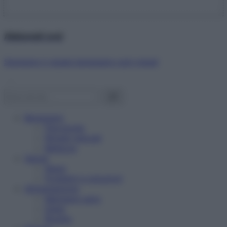
Abbonati ora!
Starbene ti regala benessere ogni mese!
Benessere
Psicologia
Rimedi naturali
Bellezza
Salute
News
Problemi e soluzioni
Alimentazione
Mangiare sano
Diete
Ricette