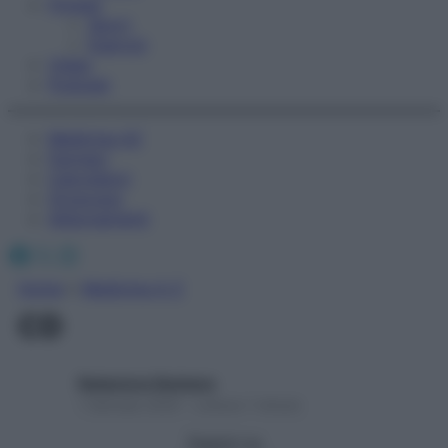
Fitness
Sport
Esercizi
Video
Podcast
Medicina AZ
Farmaci
Calcolatori
Oroscopo
Abbonamenti
Facebook
X
Instagram
Home
»
Medicina A-Z
CD
Redazione Starbene
1 Gennaio 2025 – Lettura 1 minuto
Seguici su