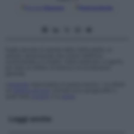
Google
Discover
Fonti preferite
Foglie seccate di recente della
Catha edulis
, un
arbusto sempreverde che cresce nell’Africa
nordorientale e in Arabia. Viene masticato e ingerito
per dare un effetto di euforia e di eccitamento
generale.
L’
alcaloide
responsabile di questa azione, i cui effetti
sul
sistema nervoso
centrale sono paragonabili a
quelli della
cocaina
, è la
catina
.
Leggi anche