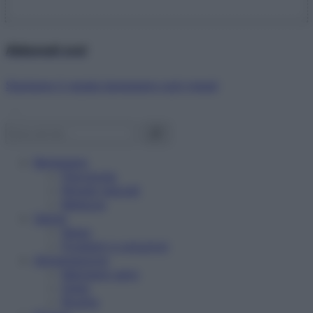
Abbonati ora!
Starbene ti regala benessere ogni mese!
Benessere
Psicologia
Rimedi naturali
Bellezza
Salute
News
Problemi e soluzioni
Alimentazione
Mangiare sano
Diete
Ricette