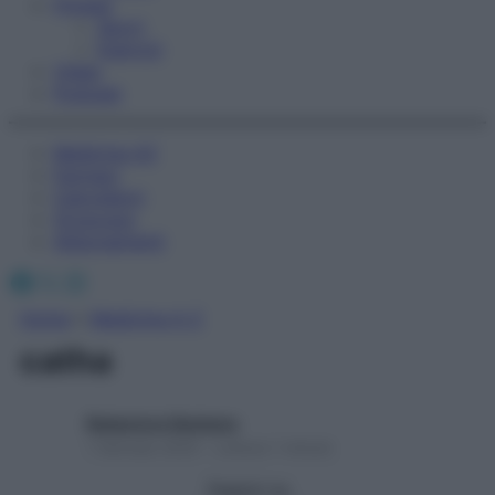
Fitness
Sport
Esercizi
Video
Podcast
Medicina AZ
Farmaci
Calcolatori
Oroscopo
Abbonamenti
Facebook
X
Instagram
Home
»
Medicina A-Z
catha
Redazione Starbene
1 Gennaio 2025 – Lettura 1 minuto
Seguici su