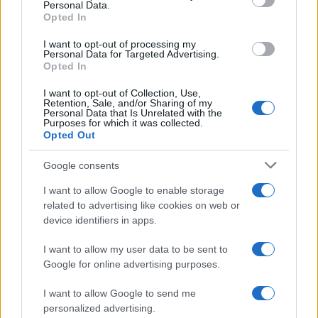
Personal Data.
not limited to your visit or usage behaviour. You may click to
Opted In
grant or deny consent to Google and its third-party tags to
use your data for below specified purposes in below Google
I want to opt-out of processing my
consent section.
Personal Data for Targeted Advertising.
Opted In
I want to opt-out of Collection, Use,
Retention, Sale, and/or Sharing of my
Personal Data that Is Unrelated with the
Purposes for which it was collected.
Opted Out
Google consents
I want to allow Google to enable storage
related to advertising like cookies on web or
device identifiers in apps.
I want to allow my user data to be sent to
Google for online advertising purposes.
I want to allow Google to send me
personalized advertising.