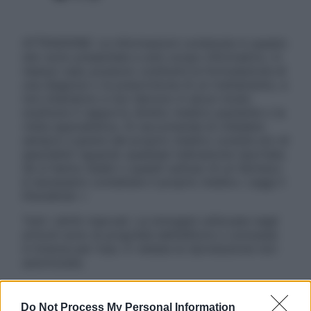
ATTENZIONE: Le informazioni contenute in questo
sito sono presentate a solo scopo informativo, in
nessun caso possono costituire la formulazione di
una diagnosi o la prescrizione di un trattamento, e
non intendono e non devono in alcun modo
sostituire il rapporto diretto medico-paziente o la
visita specialistica. Si raccomanda di chiedere
sempre il parere del proprio medico curante e/o di
specialisti riguardo qualsiasi indicazione riportata.
Se si hanno dubbi o quesiti sull’uso di un farmaco
è necessario contattare il proprio medico. Leggi il
Disclaimer »
Tutti i diritti riservati. Le immagini utilizzate negli
articoli sono di proprietà dell’editore o concesse
in licenza per l’uso. È vietata la riproduzione non
autorizzata.
Do Not Process My Personal Information