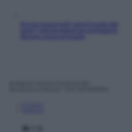
Doccia, lavarsi tutti i giorni fa male alla
pelle? I miti da sfatare per proteggerla
davvero senza stressarla
© Belpietro Edizioni Periodiche SRL –
Riproduzione riservata – P.Iva 13673600964
Chi siamo
Pubblicità
Facebook
X
Instagram