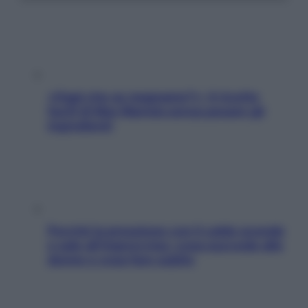
«Oggi che se magnamo?»: 4 ricette
facili di Max Mariola senza pesare gli
ingredienti
Perché la pressione con il caldo scende
e sale all’improvviso: cosa succede alle
donne e cosa fare subito