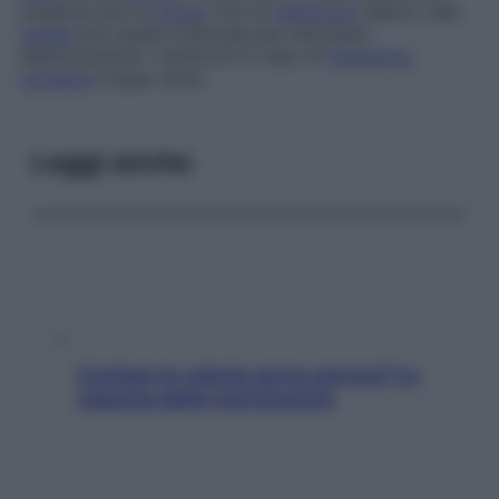
sospinta sino al
cuore
, fino al
ventricolo
destro, tale
sonda
può essere utilizzata per stimolare
elettricamente i ventricoli in caso di
frequenza
cardiaca
troppo lenta.
Leggi anche
Contare le calorie serve ancora? La
risposta della nutrizionista