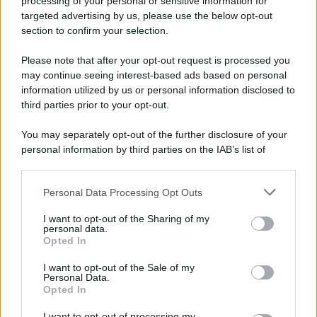
processing of your personal or sensitive information for
targeted advertising by us, please use the below opt-out
section to confirm your selection.
Please note that after your opt-out request is processed you
may continue seeing interest-based ads based on personal
information utilized by us or personal information disclosed to
third parties prior to your opt-out.
You may separately opt-out of the further disclosure of your
personal information by third parties on the IAB’s list of
downstream participants.
Personal Data Processing Opt Outs
This information may also be disclosed by us to third parties
on the IAB’s List of Downstream Participants that may further
I want to opt-out of the Sharing of my
disclose it to other third parties.
personal data.
Opted In
Please note that this website/app uses one or more Google
services and may gather and store information including but
I want to opt-out of the Sale of my
Personal Data.
not limited to your visit or usage behaviour. You may click to
Opted In
grant or deny consent to Google and its third-party tags to
use your data for below specified purposes in below Google
I want to opt-out of processing my