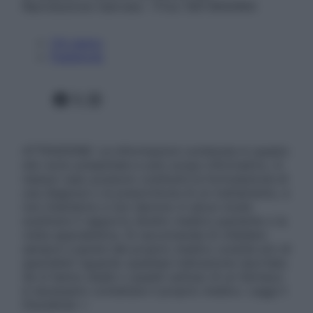
Riproduzione riservata – P.Iva 13673600964
Chi siamo
Pubblicità
Facebook
X
Instagram
ATTENZIONE: Le informazioni contenute in questo
sito sono presentate a solo scopo informativo, in
nessun caso possono costituire la formulazione di
una diagnosi o la prescrizione di un trattamento, e
non intendono e non devono in alcun modo
sostituire il rapporto diretto medico-paziente o la
visita specialistica. Si raccomanda di chiedere
sempre il parere del proprio medico curante e/o di
specialisti riguardo qualsiasi indicazione riportata.
Se si hanno dubbi o quesiti sull’uso di un farmaco
è necessario contattare il proprio medico. Leggi il
Disclaimer »