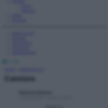
Fitness
Sport
Esercizi
Video
Podcast
Medicina AZ
Farmaci
Calcolatori
Oroscopo
Abbonamenti
Facebook
X
Instagram
Home
»
Medicina A-Z
Catetere
Redazione Starbene
1 Gennaio 2025 – Lettura 2 minuti
Seguici su