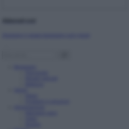
Abbonati ora!
Starbene ti regala benessere ogni mese!
Benessere
Psicologia
Rimedi naturali
Bellezza
Salute
News
Problemi e soluzioni
Alimentazione
Mangiare sano
Diete
Ricette