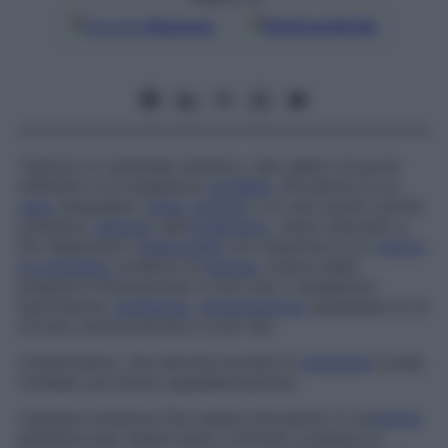
Google
Discover
Fonti preferite
Tubicino in materiale sintetico, del calibro di pochi
millimetri e di lunghezza
variabile
. Introdotto in un
vaso
sanguigno (
vena
,
arteria
) o in una cavità (cavità
cardiaca,
vescica
) dell’
organismo
, viene utilizzato a
fini diagnostici (
radiografia
con iniezione di un
mezzo
di contrasto
, prelievo di
sangue
, misura delle
pressioni intravascolari e così via) o terapeutici
(perfusione,
drenaggio
,
alimentazione
sanguigna di un
circuito extracorporeo e così via).
L’inserimento, che talvolta avviene in
anestesia
locale,
richiede una breve ospedalizzazione.
Catetere arterioso
Può essere introdotto in un’
arteria
periferica per tenere sotto controllo continuo la