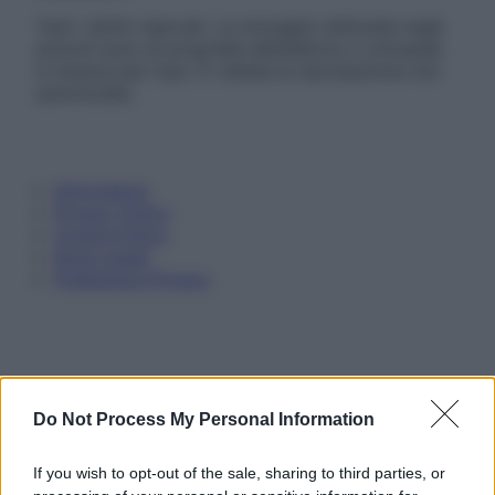
Tutti i diritti riservati. Le immagini utilizzate negli
articoli sono di proprietà dell’editore o concesse
in licenza per l’uso. È vietata la riproduzione non
autorizzata.
Informativa
Privacy Policy
Cookie Policy
Note Legali
Preferenze Privacy
Do Not Process My Personal Information
If you wish to opt-out of the sale, sharing to third parties, or