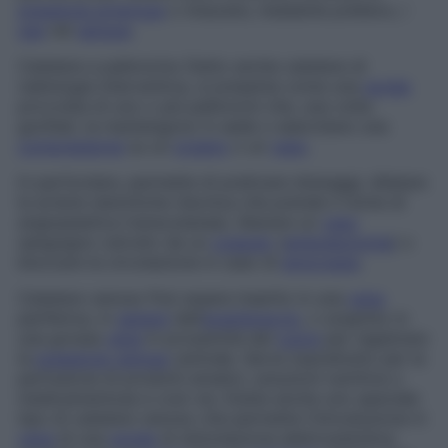
pressione arteriosa
o misurare, mediante prelievo, i
gas
nel
sangue
.
Catetere a palloncino
Detto anche
catetere di
radiologia interventiva
, si presenta come una
sonda
provvista di uno o più palloncini che, una volta
gonfiati, la mantengono in sede o esercitano una
compressione
su un
organo
o un
vaso
.
In particolare, permette di praticare drenaggi, dilatare
le arterie stenotiche (tecnica che prende il nome di
angioplastica transcutanea
), liberare un
vaso
sanguigno ostruito da un
coagulo
(
embolectomia
) o
bloccare la circolazione in caso di
emorragia
.
Catetere venoso
Può essere inserito in una
vena
periferica, in
genere
dell’
avambraccio
, o sospinto in
una grossa
vena
in prossimità del
cuore
per registrare
la
pressione venosa
centrale. Serve soprattutto per la
perfusione di prodotti ematici, soluzioni nutritive o
medicamentose e così via. Esiste anche uno speciale
tipo di catetere venoso che permette l’introduzione in
vena
di una
sonda
di stimolazione elettrosistolica: