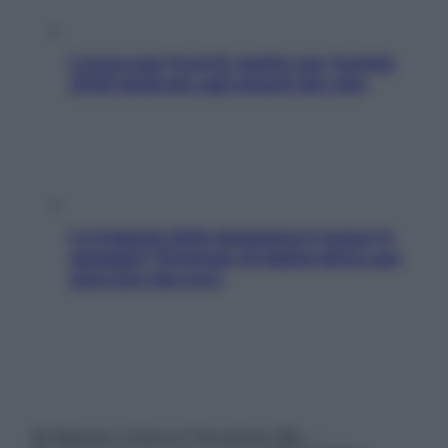
L’oroscopo food di Jupiter per l’estate
2026 dedicato agli amanti del cibo
La trappola della dopamina ti segue in
spiaggia? Strategie di digital detox per
staccare davvero
© Belpietro Edizioni Periodiche SRL –