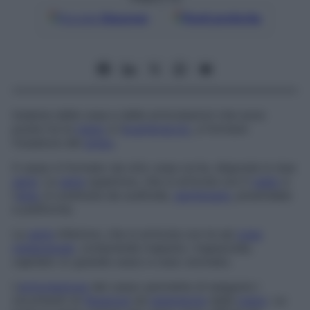
Google
Discover
Fonti preferite
Insieme delle ossa e delle articolazioni che sono
poste tra la
mano
e l’
avambraccio
, a formare
l’ossatura del
polso
.
Il carpo è formato da otto ossa corte, disposte in due
serie
. La
serie
superiore, che si articola con il
radio
e
l’
ulna
, è costituita da scafoide,
semilunare
, piramidale
e pisiforme.
La
serie
inferiore, che si articola con le sei
ossa
metacarpali
, comprende trapezio, trapezoide,
capitato (o grande osso) e osso uncinato.
L’
articolazione
del carpo permette di eseguire i
movimenti di
flessione
ed
estensione
della
mano
. Le