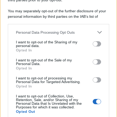
third parties prior to your opt-out.
You may separately opt-out of the further disclosure of your
personal information by third parties on the IAB’s list of
downstream participants.
Personal Data Processing Opt Outs
This information may also be disclosed by us to third parties
on the IAB’s List of Downstream Participants that may further
I want to opt-out of the Sharing of my
disclose it to other third parties.
personal data.
Opted In
Please note that this website/app uses one or more Google
services and may gather and store information including but
I want to opt-out of the Sale of my
Personal Data.
not limited to your visit or usage behaviour. You may click to
Opted In
grant or deny consent to Google and its third-party tags to
use your data for below specified purposes in below Google
I want to opt-out of processing my
consent section.
Personal Data for Targeted Advertising.
Opted In
I want to opt-out of Collection, Use,
Retention, Sale, and/or Sharing of my
Personal Data that Is Unrelated with the
Purposes for which it was collected.
Opted Out