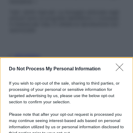
Disclaimer »
Tutti i diritti riservati. Le immagini utilizzate negli
articoli sono di proprietà dell’editore o concesse
in licenza per l’uso. È vietata la riproduzione non
autorizzata.
Informativa
Privacy Policy
Cookie Policy
Do Not Process My Personal Information
Note Legali
Preferenze Privacy
If you wish to opt-out of the sale, sharing to third parties, or
processing of your personal or sensitive information for
targeted advertising by us, please use the below opt-out
section to confirm your selection.
Please note that after your opt-out request is processed you
may continue seeing interest-based ads based on personal
information utilized by us or personal information disclosed to