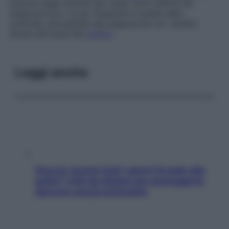
fratture degli ossicini del carpo sono difficili da
diagnosticare. La più frequente è quella dello
scafoide, percepibile alla palpazione tra i tendini
situati alla base del
pollice
.
Leggi anche
Doccia, lavarsi tutti i giorni fa male alla
pelle? I miti da sfatare per proteggerla
davvero senza stressarla