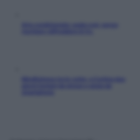
Aria condizionata: usala così, senza
rischiare raffreddore & Co.
Mindfulness tra le vette: a Cortina due
giorni lontani da stress e ansia da
smartphone