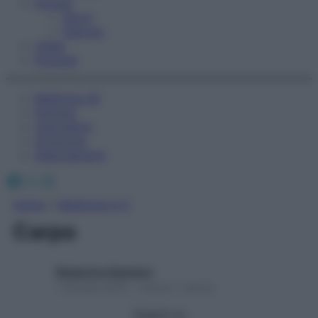
Fitness
Sport
Esercizi
Video
Podcast
Medicina AZ
Farmaci
Calcolatori
Oroscopo
Abbonamenti
Facebook
X
Instagram
Home
»
Medicina A-Z
Carpo
Redazione Starbene
1 Gennaio 2025 – Lettura 1 minuto
Seguici su