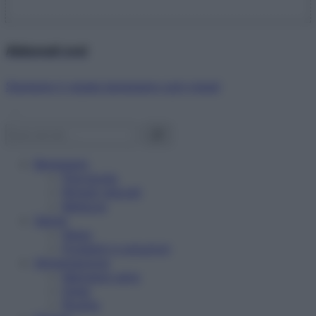
Abbonati ora!
Starbene ti regala benessere ogni mese!
Benessere
Psicologia
Rimedi naturali
Bellezza
Salute
News
Problemi e soluzioni
Alimentazione
Mangiare sano
Diete
Ricette