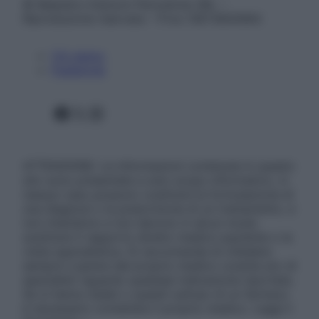
© Belpietro Edizioni Periodiche SRL –
Riproduzione riservata – P.Iva 13673600964
Chi siamo
Pubblicità
Facebook
X
Instagram
ATTENZIONE: Le informazioni contenute in questo
sito sono presentate a solo scopo informativo, in
nessun caso possono costituire la formulazione di
una diagnosi o la prescrizione di un trattamento, e
non intendono e non devono in alcun modo
sostituire il rapporto diretto medico-paziente o la
visita specialistica. Si raccomanda di chiedere
sempre il parere del proprio medico curante e/o di
specialisti riguardo qualsiasi indicazione riportata.
Se si hanno dubbi o quesiti sull’uso di un farmaco
è necessario contattare il proprio medico. Leggi il