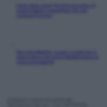
Fame dopo cena? Perché succede e 6
snack leggeri e appetitosi che non
rovinano il sonno
Non solo Maldive: scopri i coralli che si
nascondono nel nostro Mediterraneo (e
come proteggerli)
© Belpietro Edizioni Periodiche SRL –
Riproduzione riservata – P.Iva 13673600964