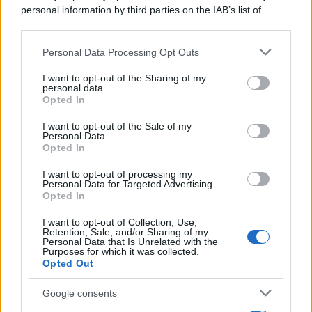
personal information by third parties on the IAB’s list of
downstream participants.
Personal Data Processing Opt Outs
This information may also be disclosed by us to third parties
on the IAB’s List of Downstream Participants that may further
I want to opt-out of the Sharing of my
disclose it to other third parties.
personal data.
Opted In
Please note that this website/app uses one or more Google
services and may gather and store information including but
I want to opt-out of the Sale of my
Personal Data.
not limited to your visit or usage behaviour. You may click to
Opted In
grant or deny consent to Google and its third-party tags to
use your data for below specified purposes in below Google
I want to opt-out of processing my
consent section.
Personal Data for Targeted Advertising.
Opted In
I want to opt-out of Collection, Use,
Retention, Sale, and/or Sharing of my
Personal Data that Is Unrelated with the
Purposes for which it was collected.
Opted Out
Google consents