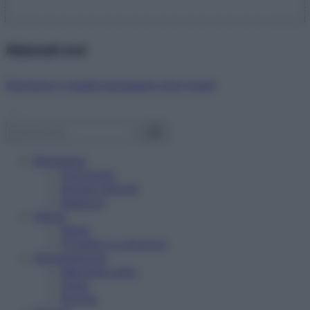
Abbonati ora!
Starbene ti regala benessere ogni mese!
Benessere
Psicologia
Rimedi naturali
Bellezza
Salute
News
Problemi e soluzioni
Alimentazione
Mangiare sano
Diete
Ricette