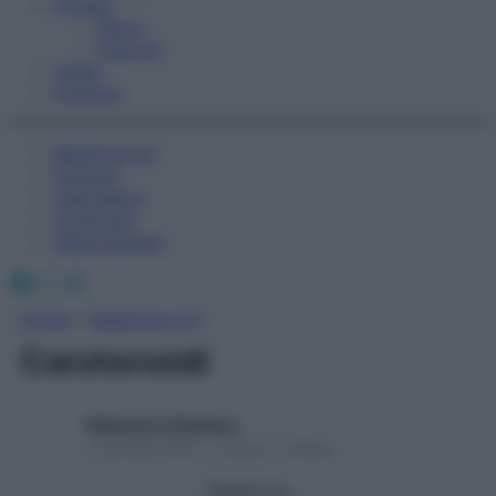
Fitness
Sport
Esercizi
Video
Podcast
Medicina AZ
Farmaci
Calcolatori
Oroscopo
Abbonamenti
Facebook
X
Instagram
Home
»
Medicina A-Z
Carotenoidi
Redazione Starbene
1 Gennaio 2025 – Lettura 1 minuto
Seguici su