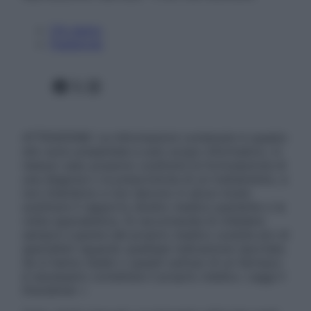
Chi siamo
Pubblicità
Facebook
X
Instagram
ATTENZIONE: Le informazioni contenute in questo
sito sono presentate a solo scopo informativo, in
nessun caso possono costituire la formulazione di
una diagnosi o la prescrizione di un trattamento, e
non intendono e non devono in alcun modo
sostituire il rapporto diretto medico-paziente o la
visita specialistica. Si raccomanda di chiedere
sempre il parere del proprio medico curante e/o di
specialisti riguardo qualsiasi indicazione riportata.
Se si hanno dubbi o quesiti sull’uso di un farmaco
è necessario contattare il proprio medico. Leggi il
Disclaimer »