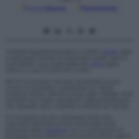
Google
Discover
Fonti preferite
Composti largamente presenti in batteri,
funghi
, alghe
e varie specie animali (in particolare uccelli, pesci e
invertebrati): sono responsabili del
colore
giallo,
arancio e rosso di molti fiori e frutti.
Nei fiori si possono ritrovare carotenoidi comuni
(come il b-carotene) e carotenoidi rari. Questi
composti chimici naturali trovano largo impiego come
coloranti non tossici, soprattutto nella produzione di
cibi, bevande, dolci, cosmetici e alimenti per animali.
Il b-carotene e gli altri carotenoidi simili sono
importanti dal punto di vista nutrizionale come
precursori della
vitamina A
, di cui costituiscono la
principale fonte dietetica: sono inoltre efficaci agenti