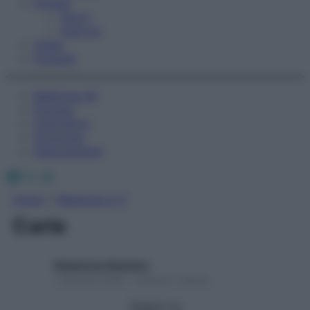
Fitness
Sport
Esercizi
Video
Podcast
Medicina AZ
Farmaci
Calcolatori
Oroscopo
Abbonamenti
Facebook
X
Instagram
Home
»
Medicina A-Z
Carie
Redazione Starbene
1 Gennaio 2025 – Lettura 1 minuto
Seguici su