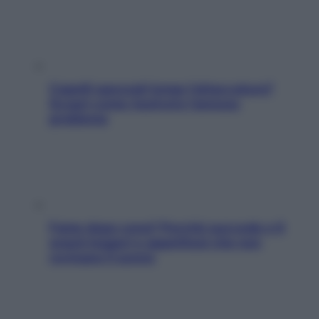
Capelli spezzati lungo l’attaccatura?
Scopri come risolvere l’annoso
problema
Fame dopo cena? Perché succede e 6
snack leggeri e appetitosi che non
rovinano il sonno