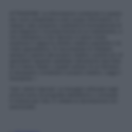
ATTENZIONE: Le informazioni contenute in questo
sito sono presentate a solo scopo informativo, in
nessun caso possono costituire la formulazione di
una diagnosi o la prescrizione di un trattamento, e
non intendono e non devono in alcun modo
sostituire il rapporto diretto medico-paziente o la
visita specialistica. Si raccomanda di chiedere
sempre il parere del proprio medico curante e/o di
specialisti riguardo qualsiasi indicazione riportata.
Se si hanno dubbi o quesiti sull’uso di un farmaco
è necessario contattare il proprio medico. Leggi il
Disclaimer »
Tutti i diritti riservati. Le immagini utilizzate negli
articoli sono di proprietà dell’editore o concesse
in licenza per l’uso. È vietata la riproduzione non
autorizzata.