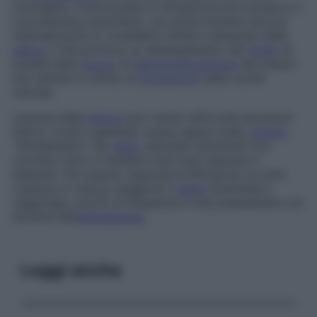
(
cariogeni
, in particolare lo
Streptococcus mutans
e il
Lactobacillus acidofilus
), ma anche limitata l’azione
neutralizzante (il cosiddetto
effetto tampone
) della
saliva
, il che provoca un abbassamento del
livello
di
acidità della
bocca
, la
demineralizzazione
dei tessuti
duri dentari e, infine, la
formazione
della cavità
cariosa.
L’azione della
placca
può venire rafforzata da alcuni
fattori, locali e generali: scarsa igiene orale,
tartaro
,
“affollamento” dei
denti
, abitudini alimentari non
corrette, fumo e malattie varie (per esempio il
diabete). Per quanto riguarda la diffusione, la carie
colpisce in misura maggiore il
sesso
femminile e
raggiunge i picchi di frequenza in età prepuberale e al
termine dell’
adolescenza
.
Leggi anche