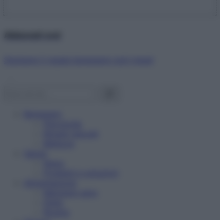
Abbonati ora!
Starbene ti regala benessere ogni mese!
Benessere
Psicologia
Rimedi naturali
Bellezza
Salute
News
Problemi e soluzioni
Alimentazione
Mangiare sano
Diete
Ricette