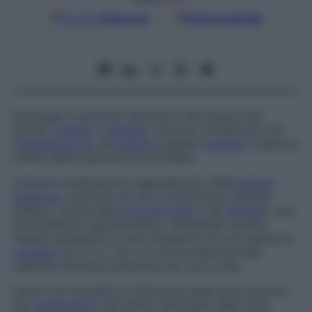
Google
Discover
Fonti preferite
Patologia a carattere distruttivo dei tessuti duri
dentari (
smalto
e
dentina
), che può complicarsi con
l’
infiammazione
del
tessuto
pulpare (
pulpite
); colpisce
il 90% della popolazione mondiale.
Il fattore scatenante è rappresentato dalla
placca
batterica
, costituita da una componente cellulare
(batteri, cellule della
mucosa orale
e del
sangue
), una
extracellulare (glicoproteine, carboidrati, enzimi,
residui metabolici) e una inorganica: ha uno spessore
variabile
tra 0,1 e 1 μm e in 24 ore aderisce alle
superfici dentarie isolandole dal cavo orale.
Viene così impedita la diffusione degli acidi prodotti
dal
metabolismo
dei batteri all’origine della carie