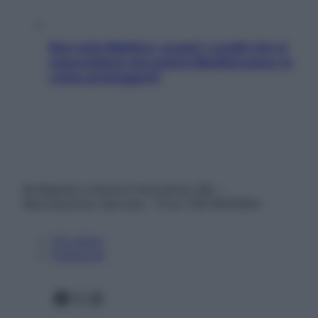
Non solo Maldive: scopri i coralli che si
nascondono nel nostro Mediterraneo (e
come proteggerli)
© Belpietro Edizioni Periodiche SRL –
Riproduzione riservata – P.Iva 13673600964
Chi siamo
Pubblicità
Facebook
X
Instagram