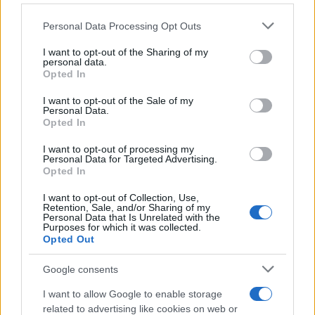
Personal Data Processing Opt Outs
This information may also be disclosed by us to third parties
on the IAB’s List of Downstream Participants that may further
I want to opt-out of the Sharing of my
disclose it to other third parties.
personal data.
Opted In
Please note that this website/app uses one or more Google
services and may gather and store information including but
I want to opt-out of the Sale of my
Personal Data.
not limited to your visit or usage behaviour. You may click to
Opted In
grant or deny consent to Google and its third-party tags to
use your data for below specified purposes in below Google
I want to opt-out of processing my
consent section.
Personal Data for Targeted Advertising.
Opted In
I want to opt-out of Collection, Use,
Retention, Sale, and/or Sharing of my
Personal Data that Is Unrelated with the
Purposes for which it was collected.
Opted Out
Google consents
I want to allow Google to enable storage
related to advertising like cookies on web or