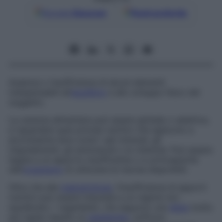
Google
Discover
Fonti preferite
Assenza o insufficienza di alcuni elementi
indispensabili all’
equilibrio
e allo sviluppo fisico del
soggetto.
La carenza alimentare può essere globale o selettiva,
e riguardare quei principi nutritivi che agiscono a
piccolissime dosi come i sali minerali, gli
oligoelementi, gli aminoacidi o le vitamine. Può essere
legata a un apporto insufficiente o a un’incapacità
dell’
organismo
di utilizzare le risorse disponibili.
Oltre che alla
malnutrizione
, l’insufficienza di apporti
nutritivi può essere imputata a un regime non
equilibrato: i vegetaliani, che seguono una
dieta
molto
più rigida rispetto ai
vegetariani
, soffrono