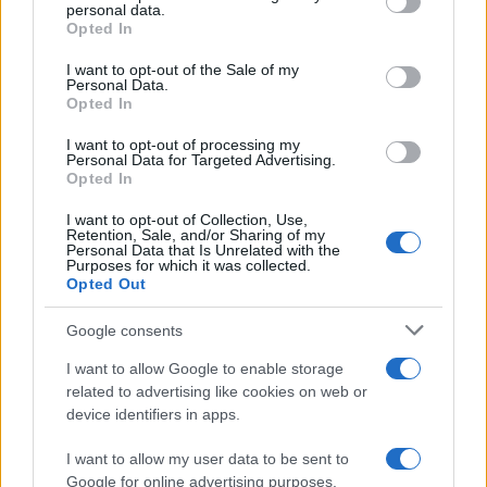
disclose it to other third parties.
personal data.
Opted In
Please note that this website/app uses one or more Google
services and may gather and store information including but
I want to opt-out of the Sale of my
Personal Data.
not limited to your visit or usage behaviour. You may click to
Opted In
grant or deny consent to Google and its third-party tags to
use your data for below specified purposes in below Google
I want to opt-out of processing my
consent section.
Personal Data for Targeted Advertising.
Opted In
I want to opt-out of Collection, Use,
Retention, Sale, and/or Sharing of my
Personal Data that Is Unrelated with the
Purposes for which it was collected.
Opted Out
Google consents
I want to allow Google to enable storage
related to advertising like cookies on web or
device identifiers in apps.
I want to allow my user data to be sent to
Google for online advertising purposes.