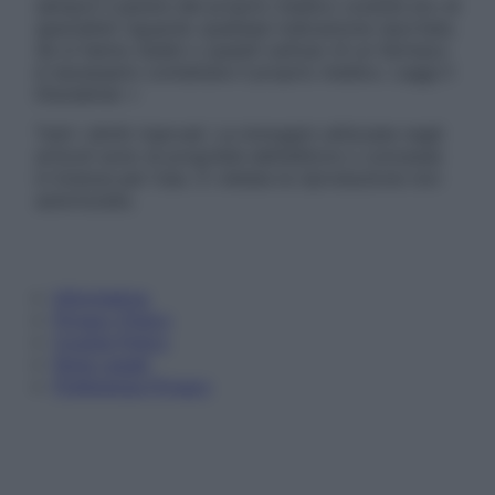
sempre il parere del proprio medico curante e/o di
specialisti riguardo qualsiasi indicazione riportata.
Se si hanno dubbi o quesiti sull’uso di un farmaco
è necessario contattare il proprio medico. Leggi il
Disclaimer »
Tutti i diritti riservati. Le immagini utilizzate negli
articoli sono di proprietà dell’editore o concesse
in licenza per l’uso. È vietata la riproduzione non
autorizzata.
Informativa
Privacy Policy
Cookie Policy
Note Legali
Preferenze Privacy