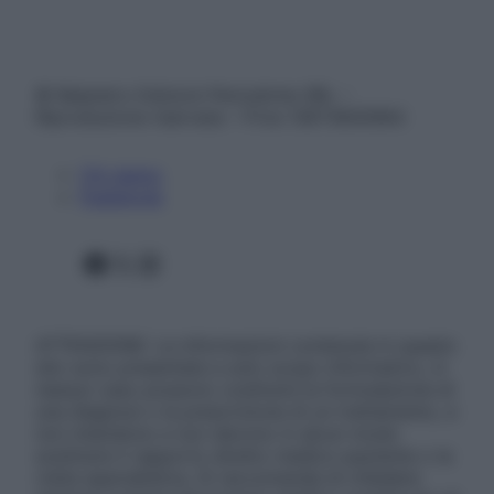
© Belpietro Edizioni Periodiche SRL –
Riproduzione riservata – P.Iva 13673600964
Chi siamo
Pubblicità
Facebook
X
Instagram
ATTENZIONE: Le informazioni contenute in questo
sito sono presentate a solo scopo informativo, in
nessun caso possono costituire la formulazione di
una diagnosi o la prescrizione di un trattamento, e
non intendono e non devono in alcun modo
sostituire il rapporto diretto medico-paziente o la
visita specialistica. Si raccomanda di chiedere