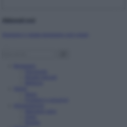
Abbonati ora!
Starbene ti regala benessere ogni mese!
Benessere
Psicologia
Rimedi naturali
Bellezza
Salute
News
Problemi e soluzioni
Alimentazione
Mangiare sano
Diete
Ricette