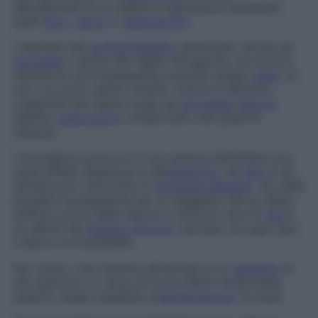
abitualmente di un deficit di aminoacidi essenziali
quali
ferro
,
calcio
e
vitamina B12
.
I disordini del
comportamento
alimentare, dovuti ad
anoressia
o abuso dei regimi dimagranti, provocano
carenze le cui conseguenze possono essere
serie
, se
non vi si pone subito rimedio. Anche le affezioni
organiche che danno luogo ad
anoressia
(
cancro
,
epatite,
tubercolosi
) comportano vari gradi di
carenza.
L’insorgenza precoce di una carenza alimentare può
avere effetti disastrosi e nell’
embrione
, nel
feto
e nel
lattante può ostacolare la
divisione cellulare
: una delle
possibili conseguenze per un soggetto che ne abbia
sofferto prima della nascita e nei primi anni di
vita
è
un deficit del
sistema nervoso
centrale, nel qual caso
il danno è irreversibile.
Per contro, una carenza alimentare in un
bambino
di
età superiore a 1 anno provoca effetti temporanei
qualora venga ristabilita un’
alimentazione
corretta.