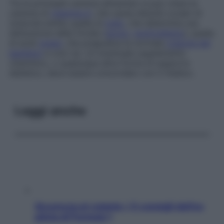
Tra le principali carenze alimentari si può citare la
carenza di
vitamina A
, che causa disturbi oculari di
notevole entità; quella di
iodio
, che determina una
disfunzione della tiroide (
gozzo
,
ipotiroidismo
); quella
di acidi
grassi
, che pregiudica la normale
crescita del
bambino
e così via. Un eventuale supplemento
vitaminico, o qualunque altra forma di supporto
dietetico, deve essere concordato con il medico.
Leggi anche
Sicurezza al volante: i 5 consigli dell’ex
pilota di Formula 1