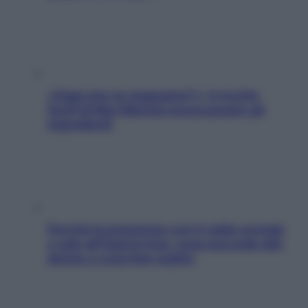
«Oggi che se magnamo?»: 4 ricette
facili di Max Mariola senza pesare gli
ingredienti
Perché la pressione con il caldo scende
e sale all’improvviso: cosa succede alle
donne e cosa fare subito