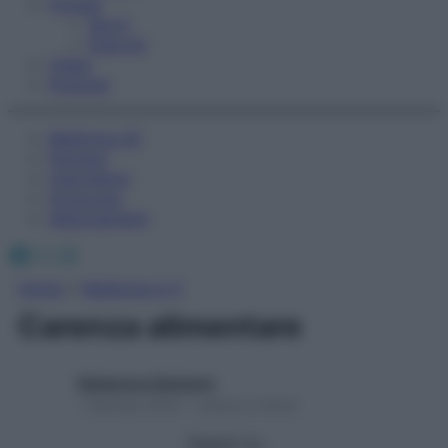
Fitness
Sport
Esercizi
Video
Podcast
Medicina AZ
Farmaci
Calcolatori
Oroscopo
Abbonamenti
Facebook
X
Instagram
Home
»
Medicina A-Z
Carenza alimentare
Redazione Starbene
1 Gennaio 2025 – Lettura 2 minuti
Seguici su