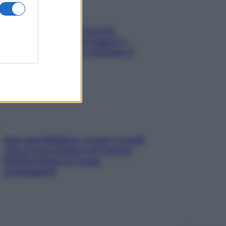
Fame dopo cena? Perché
succede e 6 snack leggeri e
appetitosi che non rovinano il
sonno
Non solo Maldive: scopri i coralli
che si nascondono nel nostro
Mediterraneo (e come
proteggerli)