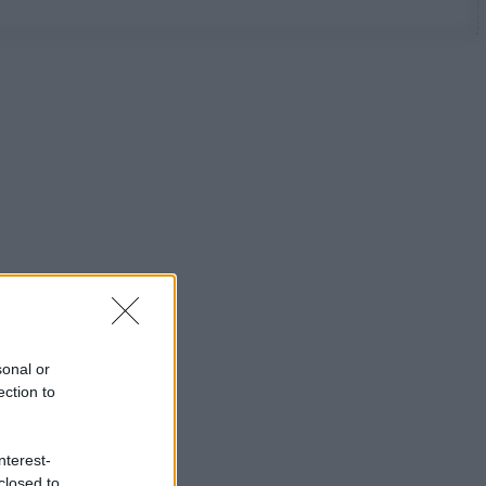
sonal or
ection to
nterest-
closed to