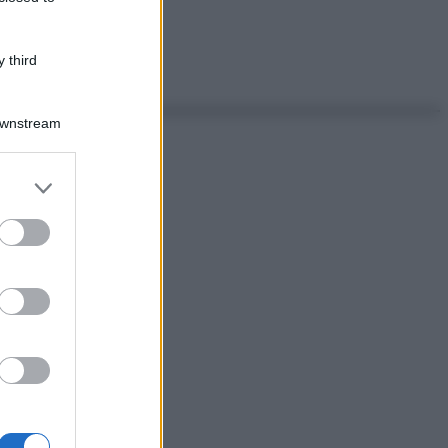
 third
Downstream
er and store
to grant or
ed purposes