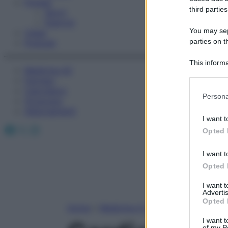
Fitness
third parties
Sport
Esercizi
You may sepa
Video
parties on t
Podcast
This informa
Medicina AZ
Participants
Farmaci
Calcolatori
Please note
Persona
Oroscopo
information 
Abbonamenti
deny consent
I want t
in below Go
Facebook
X
Instagram
Opted 
I want t
Opted 
I want 
Advertis
Opted 
Home
»
Medicina A-Z
I want t
of my P