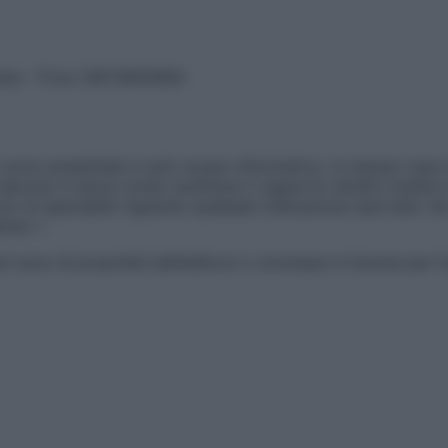
vata – P.Iva 13673600964
sono presentate a solo scopo informativo, in nessun caso p
devono in alcun modo sostituire il rapporto diretto medico-p
 di specialisti riguardo qualsiasi indicazione riportata. Se
aimer »
ticoli sono di proprietà dell’editore o concesse in licenza per 