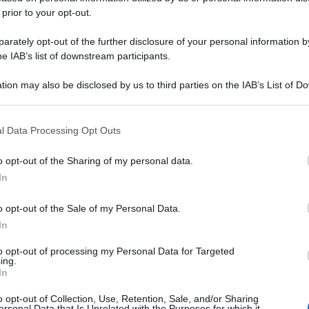
 prior to your opt-out.
rately opt-out of the further disclosure of your personal information by
he IAB’s list of downstream participants.
tion may also be disclosed by us to third parties on the IAB’s List of 
 that may further disclose it to other third parties.
 that this website/app uses one or more Google services and may gath
l Data Processing Opt Outs
including but not limited to your visit or usage behaviour. You may click 
 to Google and its third-party tags to use your data for below specifi
o opt-out of the Sharing of my personal data.
ogle consent section.
In
o opt-out of the Sale of my Personal Data.
In
to opt-out of processing my Personal Data for Targeted
ing.
In
o opt-out of Collection, Use, Retention, Sale, and/or Sharing
ersonal Data that Is Unrelated with the Purposes for which it