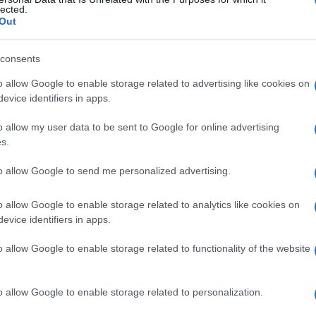
lected.
Out
consents
Le
o allow Google to enable storage related to advertising like cookies on
evice identifiers in apps.
ti preferite
o allow my user data to be sent to Google for online advertising
s.
to allow Google to send me personalized advertising.
o allow Google to enable storage related to analytics like cookies on
aco
(il nome latino è
Ostium cardiacum
).
evice identifiers in apps.
a due parti: una
mucosa
, che separa la
mucosa
o allow Google to enable storage related to functionality of the website
lare, chiamata
sfintere del cardias
, lievemente
si contrae e si rilassa al momento della
deglutizione
.
sua insufficienza è responsabile del reflusso
o allow Google to enable storage related to personalization.
eptica. La sua incapacità di aprirsi costituisce