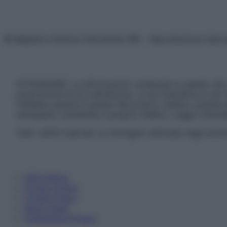
© Belpietro Edizioni Periodiche SRL – Riproduzione riser
ATTENZIONE: Le informazioni contenute in questo sito 
prescrizione di un trattamento, e non intendono e non 
chiedere sempre il parere del proprio medico curante e/o
necessario contattare il proprio medico. Leggi il Discl
Tutti i diritti riservati. Le immagini utilizzate negli ar
Informativa
Privacy Policy
Cookie Policy
Note Legali
Preferenze Privacy