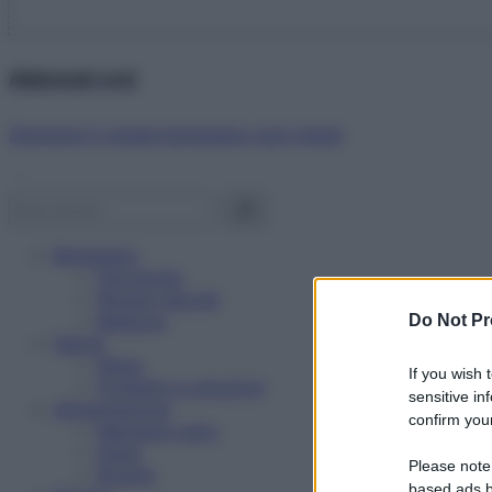
Abbonati ora!
Starbene ti regala benessere ogni mese!
Benessere
Psicologia
Rimedi naturali
Bellezza
Do Not Pr
Salute
News
If you wish 
Problemi e soluzioni
sensitive in
Alimentazione
confirm your
Mangiare sano
Diete
Please note
Ricette
based ads b