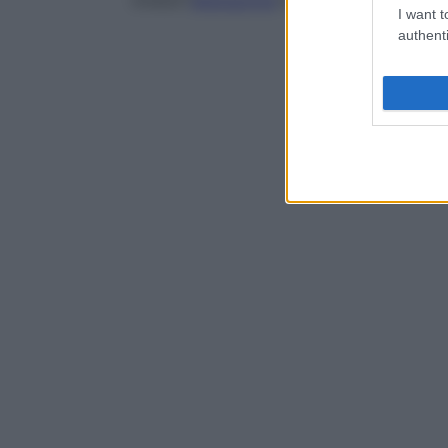
invece l’
alterazione
funzionale chiamata
a
I want t
authenti