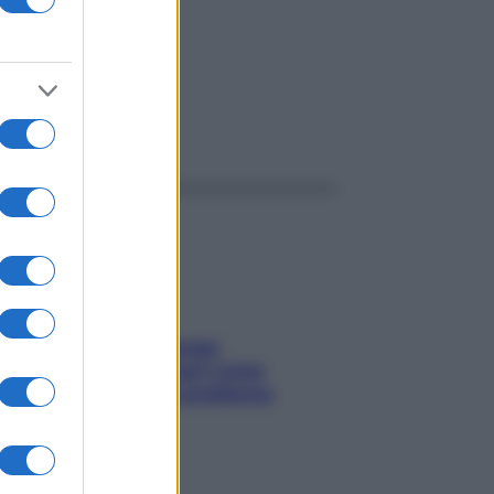
ggi anche
Capelli spezzati lungo
l’attaccatura? Scopri come
risolvere l’annoso problema