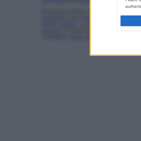
articolare
della
spalla
).
authenti
Si definisce inoltre
capsula
l’
involucro
che 
cristallino
è una
membrana
molto sottile e
questo
organo
. La capsula interna è una
cervello
, tra due zone di
sostanza grigia
,
cosiddetto
fascio
piramidale.