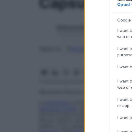
Capsula
Opted 
Google 
Redazione Starbene
I want t
1 Gennaio 2025 – Lettura 1 minuto
web or d
Google
Discover
Fon
Seguici su
I want t
purpose
I want 
I want t
web or d
Membrana fibrosa o elastica che avvolge u
I want t
La
membrana
connettiva degli organi non
or app.
ghiandola tiroide
, quella di Glisson ricopr
Tenone riveste la parte posteriore del
bu
I want t
fibroso inserito sulla circonferenza delle s
all’altro; il suo spessore a tratti aument
I want t