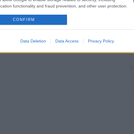
cation functionality and fraud prevention, and other user protection.
racchiude uno spazio pieno di liquido: la
capsula del
d elastica che racchiude la massa epiteliale di
CONFIRM
zona
di
sostanza bianca
che si trova all’interno del
 e attraverso cui passano le fibre motrici del
Data Deletion
Data Access
Privacy Policy