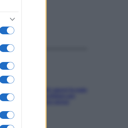
ggi anche
Doccia, lavarsi tutti i giorni fa male
alla pelle? I miti da sfatare per
proteggerla davvero senza
stressarla