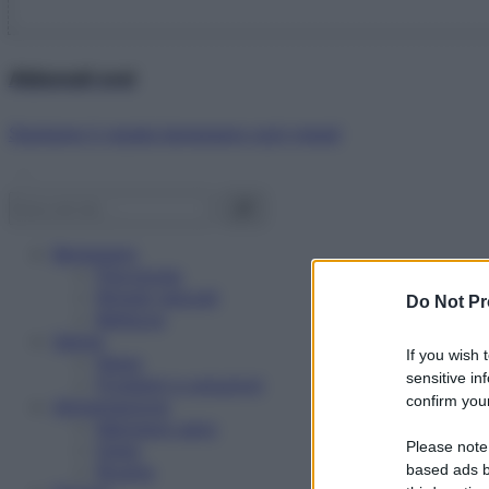
Abbonati ora!
Starbene ti regala benessere ogni mese!
Benessere
Psicologia
Rimedi naturali
Do Not Pr
Bellezza
Salute
If you wish 
News
sensitive in
Problemi e soluzioni
confirm your
Alimentazione
Mangiare sano
Please note
Diete
Ricette
based ads b