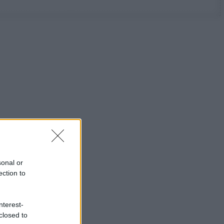
sonal or
ection to
nterest-
closed to