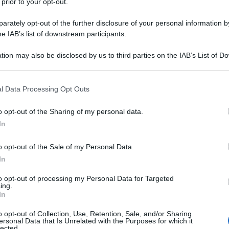
 prior to your opt-out.
rately opt-out of the further disclosure of your personal information by
he IAB’s list of downstream participants.
tion may also be disclosed by us to third parties on the IAB’s List of 
 that may further disclose it to other third parties.
 that this website/app uses one or more Google services and may gath
l Data Processing Opt Outs
including but not limited to your visit or usage behaviour. You may click 
 to Google and its third-party tags to use your data for below specifi
o opt-out of the Sharing of my personal data.
ogle consent section.
In
o opt-out of the Sale of my Personal Data.
In
to opt-out of processing my Personal Data for Targeted
ing.
In
o opt-out of Collection, Use, Retention, Sale, and/or Sharing
ersonal Data that Is Unrelated with the Purposes for which it
lected.