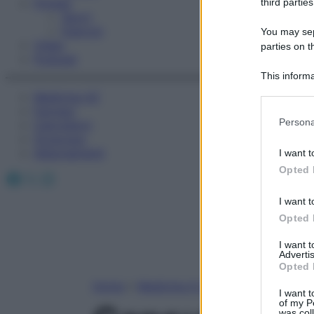
Fitness
third parties
Sport
Esercizi
You may sepa
Video
parties on t
Podcast
This informa
Participants
Medicina AZ
Farmaci
Please note
Persona
Calcolatori
information 
Oroscopo
deny consent
Abbonamenti
I want t
in below Go
Opted 
Facebook
X
Instagram
I want t
Opted 
I want 
Advertis
Opted 
Home
»
Medicina A-Z
I want t
of my P
was col