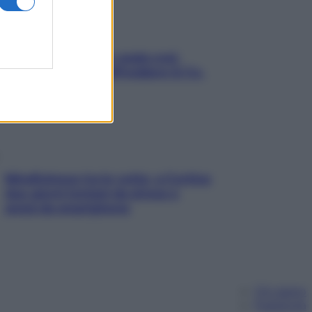
Aria condizionata: usala così,
senza rischiare raffreddore & Co.
Mindfulness tra le vette: a Cortina
due giorni lontani da stress e
ansia da smartphone
Chi siamo
Pubblicità