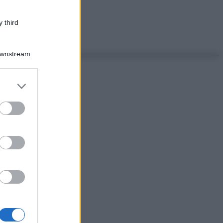
 third
Downstream
er and store
to grant or
ed purposes