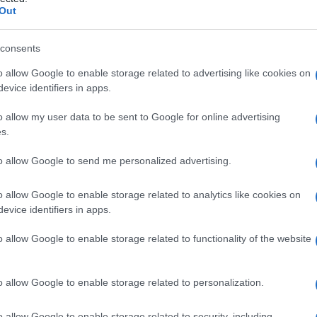
Out
consents
o allow Google to enable storage related to advertising like cookies on
Le
evice identifiers in apps.
ti preferite
o allow my user data to be sent to Google for online advertising
s.
to allow Google to send me personalized advertising.
o allow Google to enable storage related to analytics like cookies on
evice identifiers in apps.
na struttura anatomica. Se ne distinguono vari tipi.
o allow Google to enable storage related to functionality of the website
 cavi è una capsula: la
capsula tiroidea
delimita la
e il
fegato
, quella renale delimita i reni, quella di
lbo
oculare
. La
capsula articolare
è un manicotto
o allow Google to enable storage related to personalization.
uperfici articolari di due segmenti ossei uniti l’uno
a formando i legamenti (per esempio la
capsula
o allow Google to enable storage related to security, including