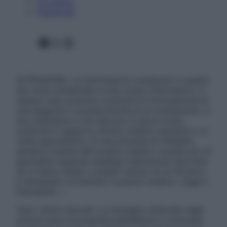
Chi siamo
Pubblicità
Facebook
X
Instagram
ATTENZIONE: Le informazioni contenute in questo
sito sono presentate a solo scopo informativo, in
nessun caso possono costituire la formulazione di
una diagnosi o la prescrizione di un trattamento, e
non intendono e non devono in alcun modo
sostituire il rapporto diretto medico-paziente o la
visita specialistica. Si raccomanda di chiedere
sempre il parere del proprio medico curante e/o di
specialisti riguardo qualsiasi indicazione riportata.
Se si hanno dubbi o quesiti sull’uso di un farmaco
è necessario contattare il proprio medico. Leggi il
Disclaimer »
Tutti i diritti riservati. Le immagini utilizzate negli
articoli sono di proprietà dell’editore o concesse