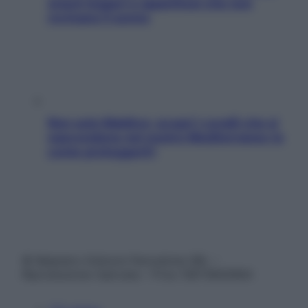
snack leggeri e appetitosi che non
rovinano il sonno
Non solo Maldive: scopri i coralli che si
nascondono nel nostro Mediterraneo (e
come proteggerli)
© Belpietro Edizioni Periodiche SRL –
Riproduzione riservata – P.Iva 13673600964