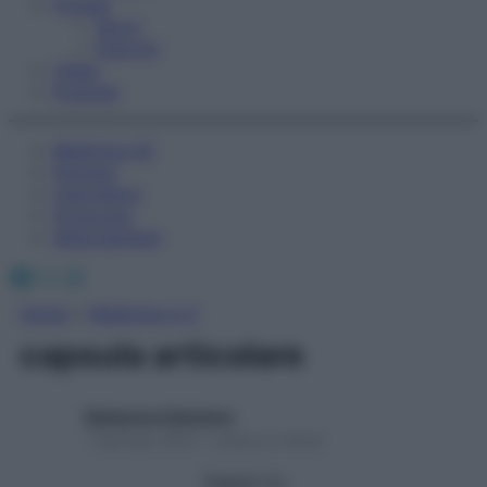
Fitness
Sport
Esercizi
Video
Podcast
Medicina AZ
Farmaci
Calcolatori
Oroscopo
Abbonamenti
Facebook
X
Instagram
Home
»
Medicina A-Z
capsula articolare
Redazione Starbene
1 Gennaio 2025 – Lettura 2 minuti
Seguici su