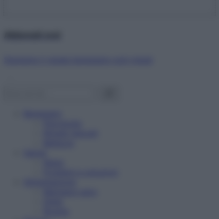
Abbonati ora!
Starbene ti regala benessere ogni mese!
Benessere
Psicologia
Rimedi naturali
Bellezza
Salute
News
Problemi e soluzioni
Alimentazione
Mangiare sano
Diete
Ricette