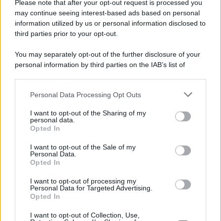
Please note that after your opt-out request is processed you
may continue seeing interest-based ads based on personal
information utilized by us or personal information disclosed to
third parties prior to your opt-out.
You may separately opt-out of the further disclosure of your
personal information by third parties on the IAB’s list of
downstream participants.
Personal Data Processing Opt Outs
This information may also be disclosed by us to third parties
on the IAB’s List of Downstream Participants that may further
I want to opt-out of the Sharing of my
disclose it to other third parties.
personal data.
Opted In
Please note that this website/app uses one or more Google
services and may gather and store information including but
I want to opt-out of the Sale of my
Personal Data.
not limited to your visit or usage behaviour. You may click to
Opted In
grant or deny consent to Google and its third-party tags to
use your data for below specified purposes in below Google
I want to opt-out of processing my
consent section.
Personal Data for Targeted Advertising.
Opted In
I want to opt-out of Collection, Use,