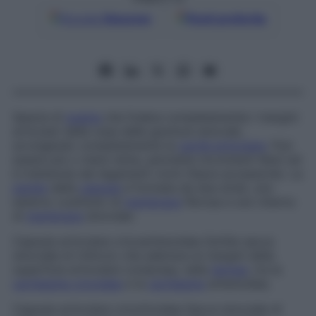
Google
Discover
Fonti preferite
Specie di
guaina
che fodera completamente i margini
articolari delle ossa delle giunture sinoviali,
avvolgendo completamente la
cavità articolare
. Può
essere più o meno lenta, permette movimenti liberi ed
è trattenuta dai legamenti vicini (fasce accessorie). La
parete
della
capsula
è formata da due strati, uno
esterno costituito di
membrana
fibrosa e uno interno
di
membrana
sinoviale.
Capsula articolare cricoaritenoidea
Sottile sacca
sinoviale di rinforzo che aderisce ai margini della
superficie articolare compresa, nella
laringe
, tra la
cartilagine cricoidea
e la
cartilagine
aritenoidea.
Capsula articolare cricotiroidea
Sacca sinoviale di