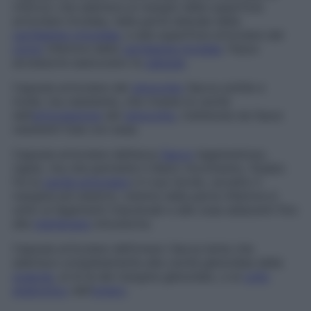
rinforzo che aderisce ai margini della superficie
articolare tiroidea, nella parte laterale della
cartilagine cricoidea
, e alla superficie articolare del
corno
inferiore della
cartilagine tiroidea
. Fasce
accessorie assicurano la
capsula
.
Capsula articolare del
ginocchio
Sacca sottile e
molle, ma resistente, che riveste la cavità
dell’
articolazione
del
ginocchio
, trattenuta da fasce
resistenti fuse con essa.
Capsula articolare dell’anca
Sacco
legamentoso,
rigido, ma che permette il libero movimento, fissato
fra la
cavità articolare
e il suo bordo, eccetto il
margine più esterno, mentre nella parte inferiore è
unito ai legamenti trasversali e alle ossa adiacenti fino
alla
membrana
otturatoria.
Capsula articolare dell’omero
Sacca lenta che
aderisce completamente alla cavità glenoidea della
scapola
, al di là del margine glenoideo, e al
collo
anatomico
dell’
omero
.