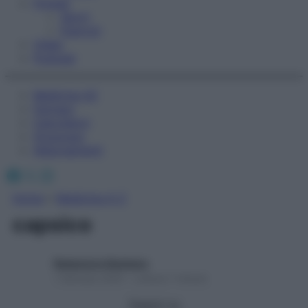
Fitness
Sport
Esercizi
Video
Podcast
Medicina AZ
Farmaci
Calcolatori
Oroscopo
Abbonamenti
Facebook
X
Instagram
Home
»
Medicina A-Z
capsico
Redazione Starbene
1 Gennaio 2025 – Lettura 1 minuto
Seguici su