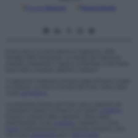
Google
Discover
Fonti preferite
Frutto secco di varie specie di
Capsicum
, della
famiglia delle
Solanacee
. La varietà del
Capsicum
annuale
comprende il capsico di Bombay e del Natal,
pepe della Louisiana, paprika e tabasco.
Il
Capsicum frutescens
produce pepe africano e pepe
di Caienna. La tintura ricavata dal frutto viene usata
come
carminativo
.
La proprietà irritante del frutto secco dipende dai
costituenti fenolici (il fenolo è un solido
cristallino
tossico) urticanti delle capsaine. Viene usata
esternamente come
unguento
, impiastro o come
fascia
medicamentosa con funzione revulsiva, oltre
che come
cataplasma
per il
mal di denti
.