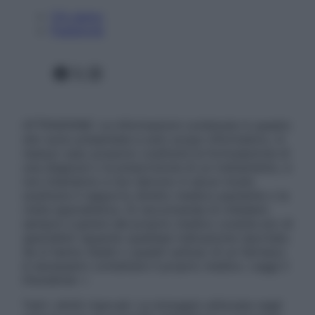
Chi siamo
Pubblicità
Facebook
X
Instagram
ATTENZIONE: Le informazioni contenute in questo
sito sono presentate a solo scopo informativo, in
nessun caso possono costituire la formulazione di
una diagnosi o la prescrizione di un trattamento, e
non intendono e non devono in alcun modo
sostituire il rapporto diretto medico-paziente o la
visita specialistica. Si raccomanda di chiedere
sempre il parere del proprio medico curante e/o di
specialisti riguardo qualsiasi indicazione riportata.
Se si hanno dubbi o quesiti sull’uso di un farmaco
è necessario contattare il proprio medico. Leggi il
Disclaimer »
Tutti i diritti riservati. Le immagini utilizzate negli