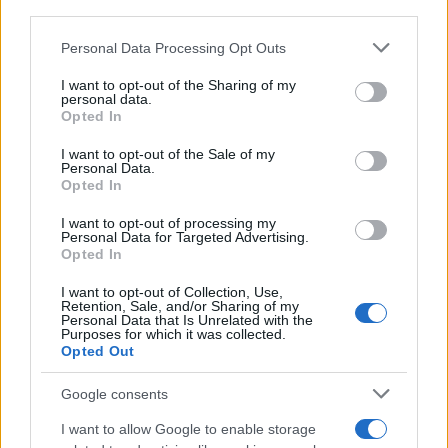
downstream participants.
Personal Data Processing Opt Outs
This information may also be disclosed by us to third parties
on the IAB’s List of Downstream Participants that may further
I want to opt-out of the Sharing of my
disclose it to other third parties.
personal data.
Opted In
Please note that this website/app uses one or more Google
services and may gather and store information including but
I want to opt-out of the Sale of my
Personal Data.
not limited to your visit or usage behaviour. You may click to
Opted In
grant or deny consent to Google and its third-party tags to
use your data for below specified purposes in below Google
I want to opt-out of processing my
consent section.
Personal Data for Targeted Advertising.
Opted In
I want to opt-out of Collection, Use,
Retention, Sale, and/or Sharing of my
Personal Data that Is Unrelated with the
Purposes for which it was collected.
Opted Out
Google consents
I want to allow Google to enable storage