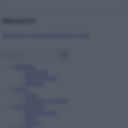
Abbonati ora!
Starbene ti regala benessere ogni mese!
Benessere
Psicologia
Rimedi naturali
Bellezza
Salute
News
Problemi e soluzioni
Alimentazione
Mangiare sano
Diete
Ricette