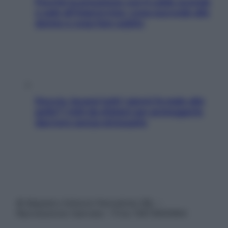
Perché la pressione con il caldo scende
e sale all’improvviso: cosa succede alle
donne e cosa fare subito
Doccia, lavarsi tutti i giorni fa male alla
pelle? I miti da sfatare per proteggerla
davvero senza stressarla
© Belpietro Edizioni Periodiche SRL –
Riproduzione riservata – P.Iva 13673600964