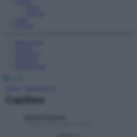
Fitness
Sport
Esercizi
Video
Podcast
Medicina AZ
Farmaci
Calcolatori
Oroscopo
Abbonamenti
Facebook
X
Instagram
Home
»
Medicina A-Z
Capillare
Redazione Starbene
1 Gennaio 2025 – Lettura 1 minuto
Seguici su