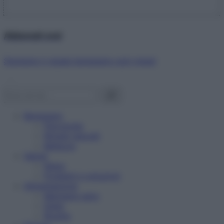
Abbonati ora!
Starbene ti regala benessere ogni mese!
Benessere
Psicologia
Rimedi naturali
Bellezza
Salute
News
Problemi e soluzioni
Alimentazione
Mangiare sano
Diete
Ricette