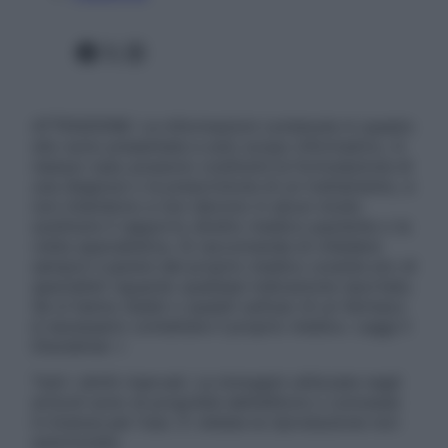
Facebook
X
Instagram
ATTENZIONE: Le informazioni contenute in questo
sito sono presentate a solo scopo informativo, in
nessun caso possono costituire la formulazione di
una diagnosi o la prescrizione di un trattamento, e
non intendono e non devono in alcun modo
sostituire il rapporto diretto medico-paziente o la
visita specialistica. Si raccomanda di chiedere
sempre il parere del proprio medico curante e/o di
specialisti riguardo qualsiasi indicazione riportata.
Se si hanno dubbi o quesiti sull’uso di un farmaco
è necessario contattare il proprio medico. Leggi il
Disclaimer »
Tutti i diritti riservati. Le immagini utilizzate negli
articoli sono di proprietà dell’editore o concesse
in licenza per l’uso. È vietata la riproduzione non
autorizzata.