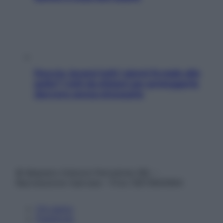
Doccia, lavarsi tutti i giorni fa male alla
pelle? I miti da sfatare per proteggerla
davvero senza stressarla
© Belpietro Edizioni Periodiche SRL –
Riproduzione riservata – P.Iva 13673600964
Chi siamo
Pubblicità