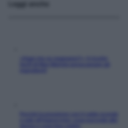
Leggi anche
«Oggi che se magnamo?»: 4 ricette
facili di Max Mariola senza pesare gli
ingredienti
Perché la pressione con il caldo scende
e sale all’improvviso: cosa succede alle
donne e cosa fare subito