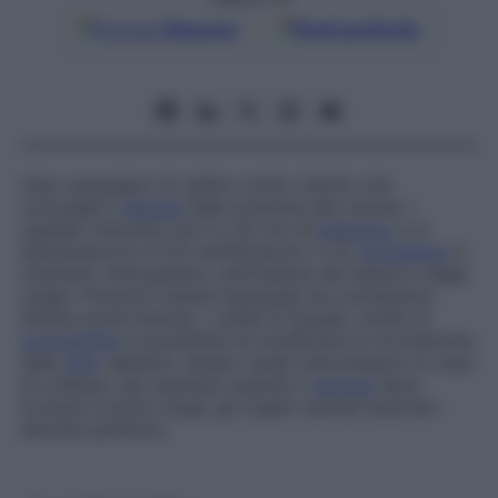
Google
Discover
Fonti preferite
Vaso sanguigno di calibro molto ridotto che
convoglia il
sangue
dalle arteriole alle venule. I
capillari misurano da 5 a 30 mm di
diametro
e si
distribuiscono in fini ramificazioni, il cui
complesso
è
chiamato
rete
capillare
, nell’insieme dei tessuti e degli
organi. Possono essere bypassati da connessioni
dirette arterovenose, i canali di Suquet, dotati di
contrattilità
e suscettibili di modificare la circolazione
nella
rete
capillare. Questi canali intervengono in caso
di collasso, per esempio quando il
sangue
deve
irrorare in primo luogo gli organi centrali anziché i
distretti periferici.