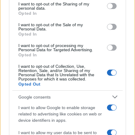
I want to opt-out of the Sharing of my
disclose it to other third parties.
personal data.
Opted In
Please note that this website/app uses one or more Google
services and may gather and store information including but
I want to opt-out of the Sale of my
Personal Data.
not limited to your visit or usage behaviour. You may click to
Opted In
grant or deny consent to Google and its third-party tags to
use your data for below specified purposes in below Google
I want to opt-out of processing my
consent section.
Personal Data for Targeted Advertising.
Opted In
I want to opt-out of Collection, Use,
Retention, Sale, and/or Sharing of my
Personal Data that Is Unrelated with the
Purposes for which it was collected.
Opted Out
Google consents
I want to allow Google to enable storage
related to advertising like cookies on web or
device identifiers in apps.
I want to allow my user data to be sent to