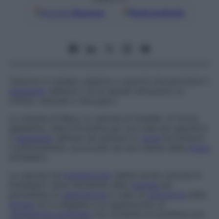
Google
Discover
Fonti preferite
Tubicino in metallo, plastica o caucciù che permette il
passaggio
dell’aria o di un liquido attraverso un
orifizio, naturale o chirurgico.
La cannula di Mayo (o
cannula di Guedel
), di forma
appiattita, viene introdotta per via orale per garantire
il
passaggio
dell’aria nei pazienti in
coma
ed evitarne
il soffocamento, provocato da una caduta della
lingua
all’indietro.
La cannula da
tracheotomia
(detta anche
cannula di
Krishaber
) viene introdotta nella
trachea
per
permettere la
respirazione
in caso di
ostruzione
della
laringe
ed è collegata a un apparecchio di
ventilazione artificiale
che consente di insufflare aria