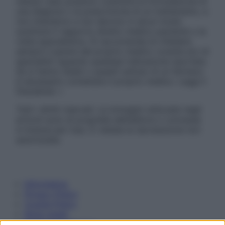
nessun caso possono costituire la formulazione di
una diagnosi o la prescrizione di un trattamento, e
non intendono e non devono in alcun modo
sostituire il rapporto diretto medico-paziente o la
visita specialistica. Si raccomanda di chiedere
sempre il parere del proprio medico curante e/o di
specialisti riguardo qualsiasi indicazione riportata.
Se si hanno dubbi o quesiti sull’uso di un farmaco
è necessario contattare il proprio medico. Leggi il
Disclaimer »
Tutti i diritti riservati. Le immagini utilizzate negli
articoli sono di proprietà dell’editore o concesse
in licenza per l’uso. È vietata la riproduzione non
autorizzata.
Informativa
Privacy Policy
Cookie Policy
Note Legali
Preferenze Privacy