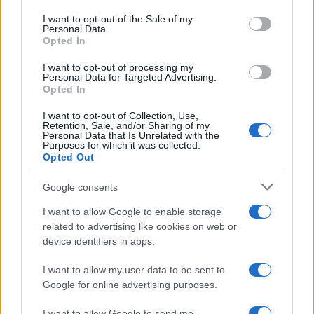
Please note that this website/app uses one or more Google
services and may gather and store information including but
I want to opt-out of the Sale of my
Personal Data.
not limited to your visit or usage behaviour. You may click to
Opted In
grant or deny consent to Google and its third-party tags to
use your data for below specified purposes in below Google
I want to opt-out of processing my
consent section.
Personal Data for Targeted Advertising.
Opted In
I want to opt-out of Collection, Use,
Retention, Sale, and/or Sharing of my
Personal Data that Is Unrelated with the
Purposes for which it was collected.
Opted Out
Google consents
I want to allow Google to enable storage
related to advertising like cookies on web or
device identifiers in apps.
I want to allow my user data to be sent to
Google for online advertising purposes.
I want to allow Google to send me