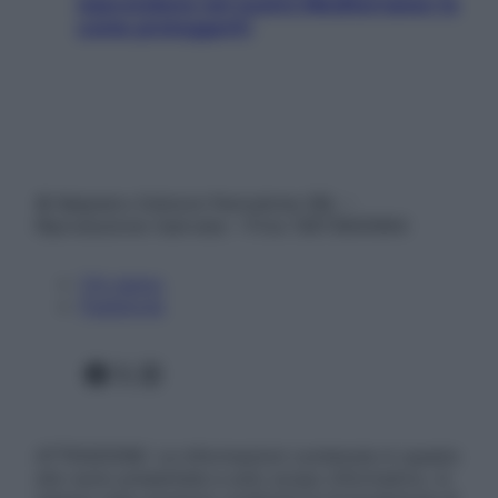
nascondono nel nostro Mediterraneo (e
come proteggerli)
© Belpietro Edizioni Periodiche SRL –
Riproduzione riservata – P.Iva 13673600964
Chi siamo
Pubblicità
Facebook
X
Instagram
ATTENZIONE: Le informazioni contenute in questo
sito sono presentate a solo scopo informativo, in