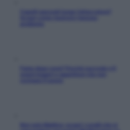
Capelli spezzati lungo l’attaccatura?
Scopri come risolvere l’annoso
problema
Fame dopo cena? Perché succede e 6
snack leggeri e appetitosi che non
rovinano il sonno
Non solo Maldive: scopri i coralli che si