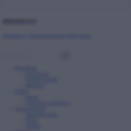
Abbonati ora!
Starbene ti regala benessere ogni mese!
Benessere
Psicologia
Rimedi naturali
Bellezza
Salute
News
Problemi e soluzioni
Alimentazione
Mangiare sano
Diete
Ricette