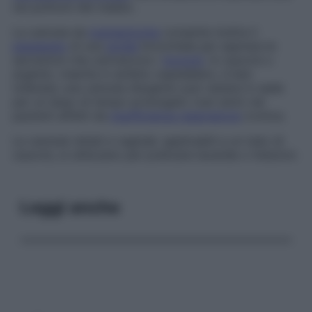
nei polmoni del malato.
La cannula da
tracheotomia
consente inoltre il
passaggio
di una
sonda
bronchiale per aspirare le
secrezioni che ostruiscono i
bronchi
. In caucciù o
argento, inserita in ambito ospedaliero, è ben
tollerata; una cannula d’argento può restare in sede
per un lasso di tempo prolungato (vari anni) nei
pazienti affetti da
insufficienza respiratoria
cronica.
Le cannule rettali e vaginali, applicabili a un tubo di
caucciù, si utilizzano per praticare lavande o iniezioni.
Leggi anche