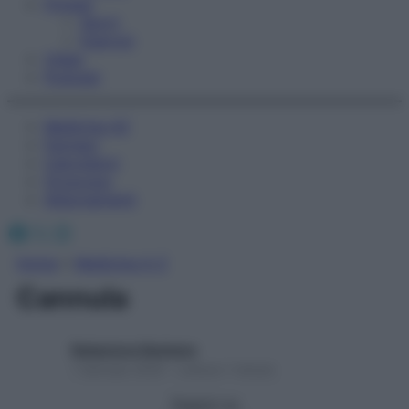
Fitness
Sport
Esercizi
Video
Podcast
Medicina AZ
Farmaci
Calcolatori
Oroscopo
Abbonamenti
Facebook
X
Instagram
Home
»
Medicina A-Z
Cannula
Redazione Starbene
1 Gennaio 2025 – Lettura 1 minuto
Seguici su