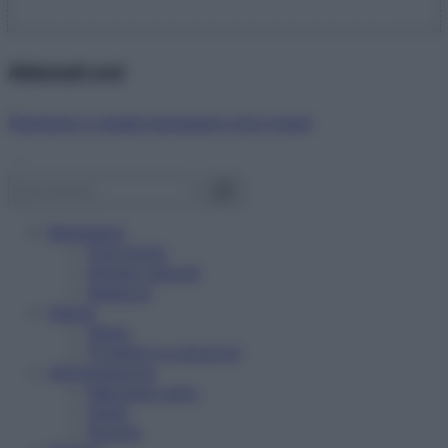
Abbonati ora!
Starbene ti regala benessere ogni mese!
Benessere
Psicologia
Rimedi naturali
Bellezza
Salute
News
Problemi e soluzioni
Alimentazione
Mangiare sano
Diete
Ricette