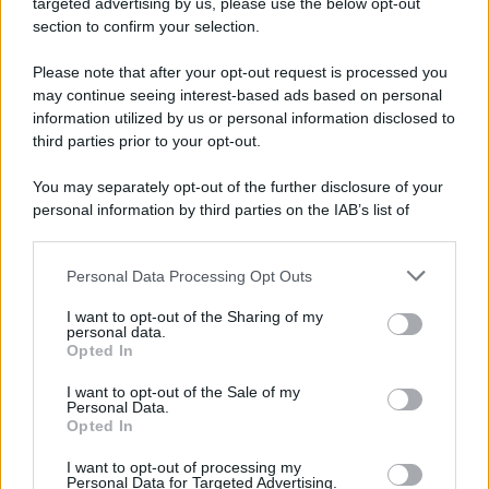
targeted advertising by us, please use the below opt-out
section to confirm your selection.
Please note that after your opt-out request is processed you
may continue seeing interest-based ads based on personal
information utilized by us or personal information disclosed to
third parties prior to your opt-out.
You may separately opt-out of the further disclosure of your
personal information by third parties on the IAB’s list of
downstream participants.
Personal Data Processing Opt Outs
This information may also be disclosed by us to third parties
on the IAB’s List of Downstream Participants that may further
I want to opt-out of the Sharing of my
disclose it to other third parties.
personal data.
Opted In
Please note that this website/app uses one or more Google
services and may gather and store information including but
I want to opt-out of the Sale of my
Personal Data.
not limited to your visit or usage behaviour. You may click to
Opted In
grant or deny consent to Google and its third-party tags to
use your data for below specified purposes in below Google
I want to opt-out of processing my
consent section.
Personal Data for Targeted Advertising.