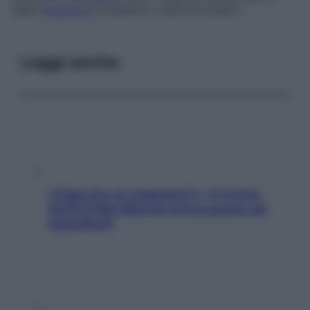
della
ghiandola
prostatica
o
dotti prostatici
.
Leggi anche
«Oggi che se magnamo?»: 4 ricette
facili di Max Mariola senza pesare gli
ingredienti