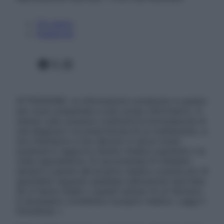
Chi siamo
Pubblicità
Facebook
X
Instagram
ATTENZIONE: Le informazioni contenute in questo
sito sono presentate a solo scopo informativo, in
nessun caso possono costituire la formulazione di
una diagnosi o la prescrizione di un trattamento, e
non intendono e non devono in alcun modo
sostituire il rapporto diretto medico-paziente o la
visita specialistica. Si raccomanda di chiedere
sempre il parere del proprio medico curante e/o di
specialisti riguardo qualsiasi indicazione riportata.
Se si hanno dubbi o quesiti sull’uso di un farmaco
è necessario contattare il proprio medico. Leggi il
Disclaimer »