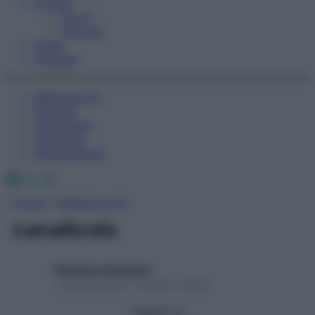
Fitness
Sport
Esercizi
Video
Podcast
Medicina AZ
Farmaci
Calcolatori
Oroscopo
Abbonamenti
Facebook
X
Instagram
Home
»
Medicina A-Z
canalicolo
Redazione Starbene
1 Gennaio 2025 – Lettura 2 minuti
Seguici su