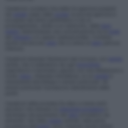
Canalicolo cocleare
Una delle tre aperture presenti
nel
canale
osseo della
coclea
: la piccola apertura è
occupata dal dotto perilinfatico e da un
prolungamento, simile a un manicotto, della
dura
madre
, determinando una comunicazione tra la
scala
del
timpano
e lo spazio subaracnoideo. Contiene
anche una piccola
vena
che si unisce al
seno
petroso
inferiore.
Canalicoli alveolari
Numerosi tubi tortuosi, con
parete
sottile, che si estendono da ogni
bronchiolo
respiratorio e terminano ognuno con una dilatazione a
fondo
cieco
, chiamata
infundibolo
, la cui
parete
è
interamente estroflessa in alveoli polmonari. Gli
alveoli polmonari fuoriescono lateralmente dalle
pareti.
Canalicoli della prostata
Da dieci a trenta dotti
escretori che drenano la
ghiandola prostatica
e
terminano nel pavimento del
seno
prostatico da
entrambi i lati della
cresta
uretrale, nella parte
prostatica dell’
uretra
. Sono chiamati anche
duttuli