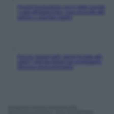
Perché la pressione con il caldo scende
e sale all’improvviso: cosa succede alle
donne e cosa fare subito
Doccia, lavarsi tutti i giorni fa male alla
pelle? I miti da sfatare per proteggerla
davvero senza stressarla
© Belpietro Edizioni Periodiche SRL –
Riproduzione riservata – P.Iva 13673600964