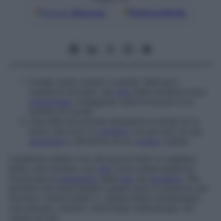
Google
Discover
Fonti preferite
Canale molto stretto e sottile. Nell’osso i
canalicoli formano una
rete
nella sostanza dura
interstiziale
, collegando tutte le lacune in un
sistema di cavità.
Una delle più piccole diramazioni iniziali di un
dotto che sono in
contatto
con gli acini di una
ghiandola
o all’interno di un
organo
; tubulo.
Canalicolo biliare
Uno dei piccoli dotti (o
capillari
)
biliari che formano una
rete
tra le cellule epatiche
funzionale al
passaggio
della
bile
nel
duodeno
. Alla
periferia dei lobuli epatici questi dotti si uniscono per
formare i duttuli biliari o i duttuli biliari intralobulari,
che entrano, tramite i dotti biliari interlobulari, nei
canali portali.