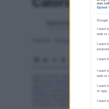
Caloria
was col
Opted 
Google 
Redazione Starbene
1 Gennaio 2025 – Lettura 1 minuto
I want t
web or d
Google
Discover
Fon
Seguici su
I want t
purpose
I want 
I want t
Unità di misura dell’
energia
prodotta dal
web or d
fabbisogno
energetico
dell’
organismo
, e i
rappresenta la quantità di
calore
necessar
I want t
d’
acqua
a pressione atmosferica normale. 
or app.
internazionale dell’
energia
è il
joule
(j), la
nell’ambito dietetico. La forma più usata è
I want t
corrisponde a 1000 calorie.