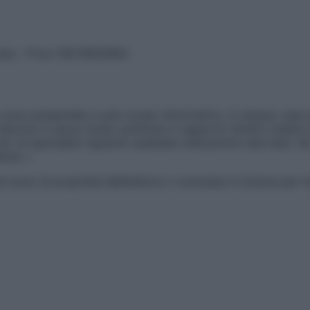
vata – P.Iva 13673600964
sono presentate a solo scopo informativo, in nessun caso p
devono in alcun modo sostituire il rapporto diretto medico-p
 di specialisti riguardo qualsiasi indicazione riportata. Se
aimer »
ticoli sono di proprietà dell’editore o concesse in licenza per 