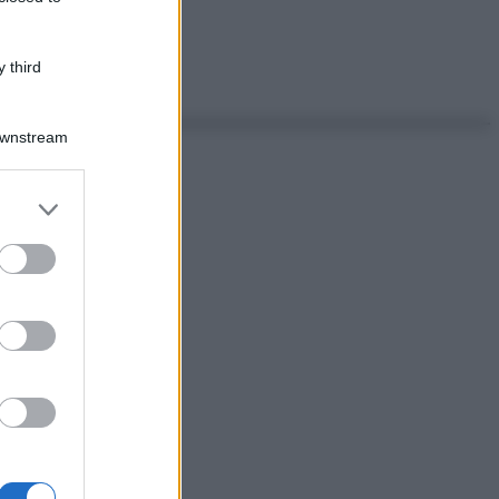
 third
Downstream
er and store
to grant or
ed purposes