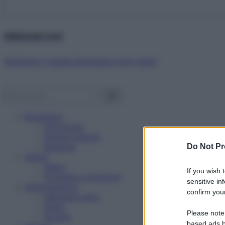
Abbonati ora!
Starbene ti regala benessere ogni mese!
Benessere
Psicologia
Rimedi naturali
Bellezza
Do Not Pr
Salute
News
If you wish 
Problemi e soluzioni
sensitive in
Alimentazione
confirm your
Mangiare sano
Diete
Please note
Ricette
based ads b