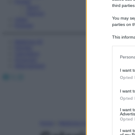
Fitness
third parties
Sport
Esercizi
You may sepa
Video
parties on t
Podcast
This informa
Medicina AZ
Participants
Farmaci
Calcolatori
Please note
Persona
Oroscopo
information 
Abbonamenti
deny consent
I want t
in below Go
Facebook
X
Instagram
Opted 
I want t
Opted 
I want 
Advertis
Opted 
Home
»
Medicina A-Z
I want t
of my P