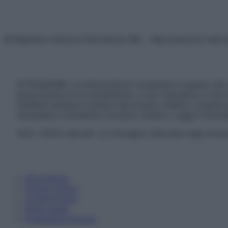
© Belpietro Edizioni Periodiche SRL – Riproduzione riser
ATTENZIONE: Le informazioni contenute in questo sito 
prescrizione di un trattamento, e non intendono e non 
chiedere sempre il parere del proprio medico curante e/o
necessario contattare il proprio medico. Leggi il Discl
Tutti i diritti riservati. Le immagini utilizzate negli ar
Informativa
Privacy Policy
Cookie Policy
Note Legali
Preferenze Privacy