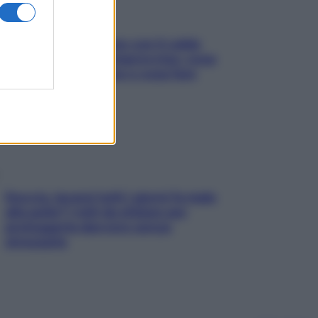
Perché la pressione con il caldo
scende e sale all’improvviso: cosa
succede alle donne e cosa fare
subito
Doccia, lavarsi tutti i giorni fa male
alla pelle? I miti da sfatare per
proteggerla davvero senza
stressarla