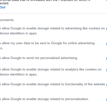
lected.
Out
consents
Le
o allow Google to enable storage related to advertising like cookies on
evice identifiers in apps.
ti preferite
o allow my user data to be sent to Google for online advertising
s.
to allow Google to send me personalized advertising.
o allow Google to enable storage related to analytics like cookies on
calore
: viene utilizzata per esprimere i consumi e il
evice identifiers in apps.
l
valore
energetico
degli alimenti. Una caloria (cal)
ia per aumentare di 1 °C la
temperatura
di 1 g
o allow Google to enable storage related to functionality of the website
Anche se ufficialmente l’
unità
di misura
 caloria trova vasta applicazione, in particolare
 la “grande caloria” o kilocaloria (kcal), che
o allow Google to enable storage related to personalization.