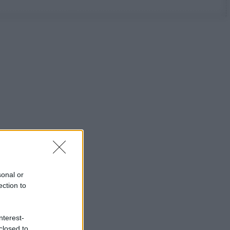
sonal or
ection to
nterest-
closed to