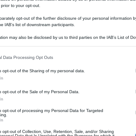
 prior to your opt-out.
rately opt-out of the further disclosure of your personal information by
he IAB’s list of downstream participants.
tion may also be disclosed by us to third parties on the IAB’s List of 
 that may further disclose it to other third parties.
 that this website/app uses one or more Google services and may gath
l Data Processing Opt Outs
including but not limited to your visit or usage behaviour. You may click 
 to Google and its third-party tags to use your data for below specifi
o opt-out of the Sharing of my personal data.
ogle consent section.
In
o opt-out of the Sale of my Personal Data.
In
to opt-out of processing my Personal Data for Targeted
ing.
In
o opt-out of Collection, Use, Retention, Sale, and/or Sharing
ersonal Data that Is Unrelated with the Purposes for which it