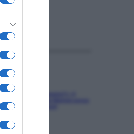
ggi anche
«Oggi che se magnamo?»: 4
ricette facili di Max Mariola senza
pesare gli ingredienti