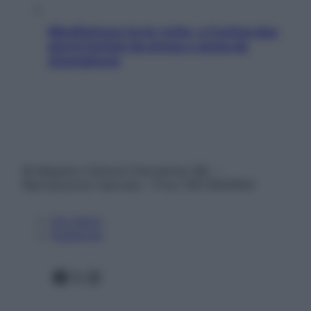
Mindfulness tra le vette: a Cortina due
giorni lontani da stress e ansia da
smartphone
© Belpietro Edizioni Periodiche SRL –
Riproduzione riservata – P.Iva 13673600964
Chi siamo
Pubblicità
Facebook
X
Instagram