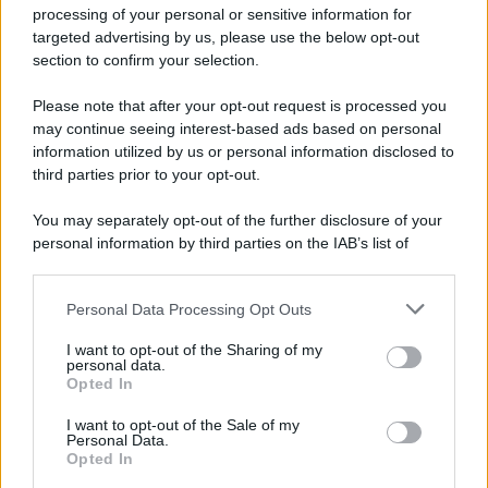
Privacy Policy
processing of your personal or sensitive information for
Cookie Policy
targeted advertising by us, please use the below opt-out
Note Legali
section to confirm your selection.
Preferenze Privacy
Please note that after your opt-out request is processed you
may continue seeing interest-based ads based on personal
information utilized by us or personal information disclosed to
third parties prior to your opt-out.
You may separately opt-out of the further disclosure of your
personal information by third parties on the IAB’s list of
downstream participants.
Personal Data Processing Opt Outs
This information may also be disclosed by us to third parties
on the IAB’s List of Downstream Participants that may further
I want to opt-out of the Sharing of my
disclose it to other third parties.
personal data.
Opted In
Please note that this website/app uses one or more Google
services and may gather and store information including but
I want to opt-out of the Sale of my
Personal Data.
not limited to your visit or usage behaviour. You may click to
Opted In
grant or deny consent to Google and its third-party tags to
use your data for below specified purposes in below Google