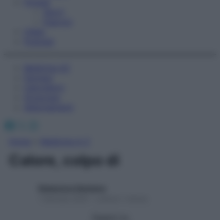
Fitness
Sport
Esercizi
Video
Podcast
Medicina AZ
Farmaci
Calcolatori
Oroscopo
Abbonamenti
Facebook
X
Instagram
Home
»
Medicina A-Z
Calore, colpo di
Redazione Starbene
1 Gennaio 2025 – Lettura 1 minuto
Seguici su