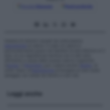
Google
Discover
Fonti preferite
Insieme di sintomi causati da un’eccessiva
esposizione
al calore. Il colpo di calore è
particolarmente grave nei bambini di età inferiore ai 2
anni, la cui regolazione termica non è del tutto
efficiente a causa delle scarse riserve organiche
d’
acqua
. Il
fenomeno
può colpire anche l’
adulto
, di
solito dopo un’
esposizione
prolungata al sole (sulla
spiaggia, sui campi da tennis e così via).
Leggi anche