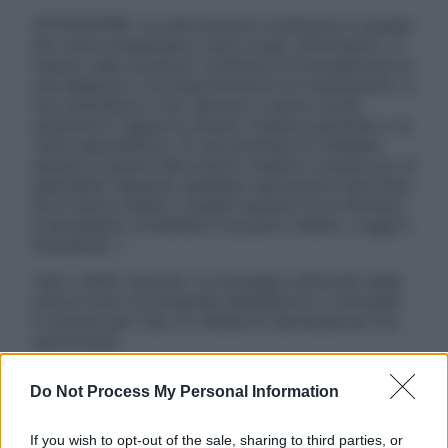
ATTENZIONE: Le informazioni contenute in questo
sito sono presentate a solo scopo informativo, in
nessun caso possono costituire la formulazione di
una diagnosi o la prescrizione di un trattamento, e
non intendono e non devono in alcun modo
sostituire il rapporto diretto medico-paziente o la
visita specialistica. Si raccomanda di chiedere
sempre il parere del proprio medico curante e/o di
specialisti riguardo qualsiasi indicazione riportata.
Se si hanno dubbi o quesiti sull’uso di un farmaco
è necessario contattare il proprio medico. Leggi il
Disclaimer »
Tutti i diritti riservati. Le immagini utilizzate negli
articoli sono di proprietà dell’editore o concesse
in licenza per l’uso. È vietata la riproduzione non
autorizzata.
Do Not Process My Personal Information
Informativa
If you wish to opt-out of the sale, sharing to third parties, or