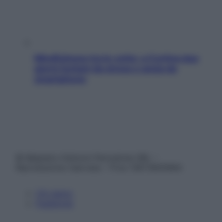
Mindfulness tra le vette: a Cortina due
giorni lontani da stress e ansia da
smartphone
© Belpietro Edizioni Periodiche SRL –
Riproduzione riservata – P.Iva 13673600964
Chi siamo
Pubblicità