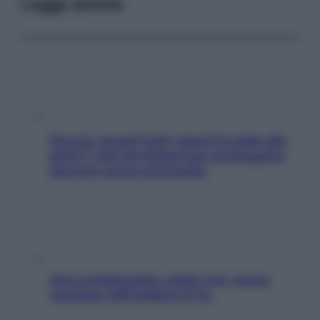
Leggi anche
Doccia, lavarsi tutti i giorni fa male alla
pelle? I miti da sfatare per proteggerla
davvero senza stressarla
Aria condizionata: usala così, senza
rischiare raffreddore & Co.