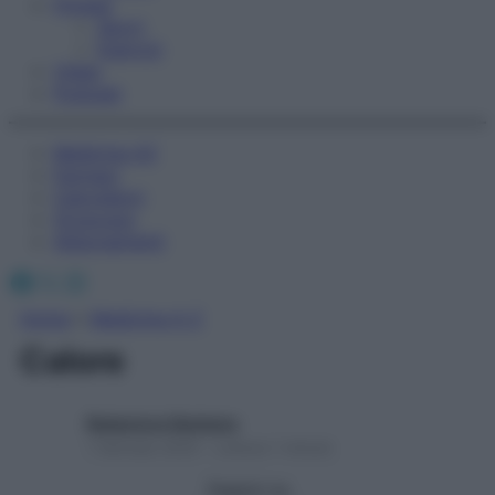
Fitness
Sport
Esercizi
Video
Podcast
Medicina AZ
Farmaci
Calcolatori
Oroscopo
Abbonamenti
Facebook
X
Instagram
Home
»
Medicina A-Z
Calore
Redazione Starbene
1 Gennaio 2025 – Lettura 1 minuto
Seguici su