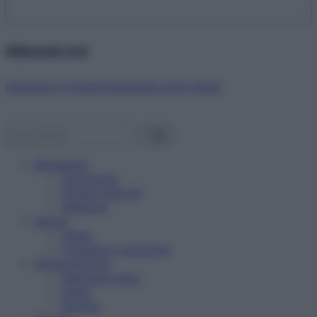
Abbonati ora!
Starbene ti regala benessere ogni mese!
Benessere
Psicologia
Rimedi naturali
Bellezza
Salute
News
Problemi e soluzioni
Alimentazione
Mangiare sano
Diete
Ricette