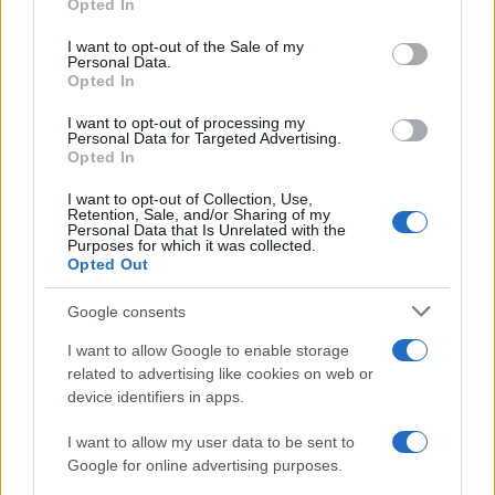
Opted In
Please note that this website/app uses one or more Google
services and may gather and store information including but
I want to opt-out of the Sale of my
Personal Data.
not limited to your visit or usage behaviour. You may click to
Opted In
grant or deny consent to Google and its third-party tags to
use your data for below specified purposes in below Google
I want to opt-out of processing my
consent section.
Personal Data for Targeted Advertising.
Opted In
I want to opt-out of Collection, Use,
Retention, Sale, and/or Sharing of my
Personal Data that Is Unrelated with the
Purposes for which it was collected.
Opted Out
Google consents
I want to allow Google to enable storage
related to advertising like cookies on web or
device identifiers in apps.
I want to allow my user data to be sent to
Google for online advertising purposes.