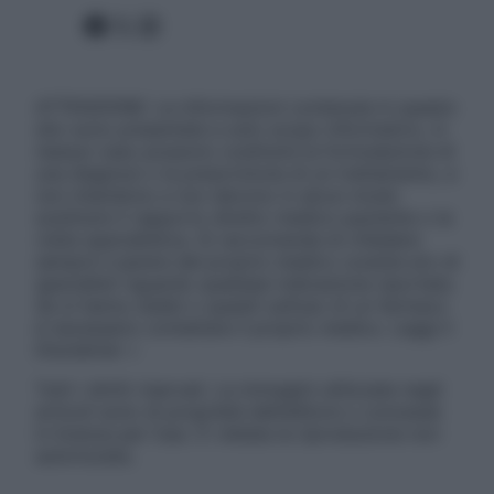
Facebook
X
Instagram
ATTENZIONE: Le informazioni contenute in questo
sito sono presentate a solo scopo informativo, in
nessun caso possono costituire la formulazione di
una diagnosi o la prescrizione di un trattamento, e
non intendono e non devono in alcun modo
sostituire il rapporto diretto medico-paziente o la
visita specialistica. Si raccomanda di chiedere
sempre il parere del proprio medico curante e/o di
specialisti riguardo qualsiasi indicazione riportata.
Se si hanno dubbi o quesiti sull’uso di un farmaco
è necessario contattare il proprio medico. Leggi il
Disclaimer »
Tutti i diritti riservati. Le immagini utilizzate negli
articoli sono di proprietà dell’editore o concesse
in licenza per l’uso. È vietata la riproduzione non
autorizzata.