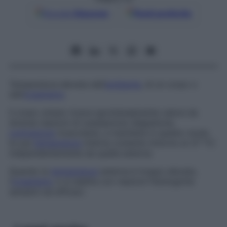
Google
Discover
Fonti preferite
Temperatura elevata dell’
ambiente
, di un corpo o
dell’
organismo
.
Il corpo umano ricava spontaneamente calore da
diverse reazioni di ossidazione (digestione,
contrazione
muscolare), e mantiene in questo modo
la sua
temperatura
interna costante (intorno ai 37 °C)
indipendentemente da quella esterna.
Quando la
temperatura
esterna è troppo elevata,
l’
organismo
vi si adatta con reazioni fisiologiche
semplici ed efficaci.