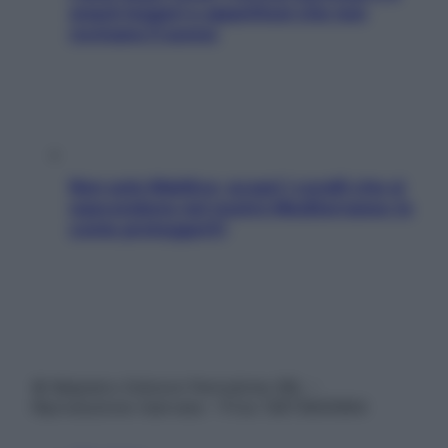
snack leggeri e appetitosi che non
rovinano il sonno
Non solo Maldive: scopri i coralli che si
nascondono nel nostro Mediterraneo (e
come proteggerli)
© Belpietro Edizioni Periodiche SRL –
Riproduzione riservata – P.Iva 13673600964