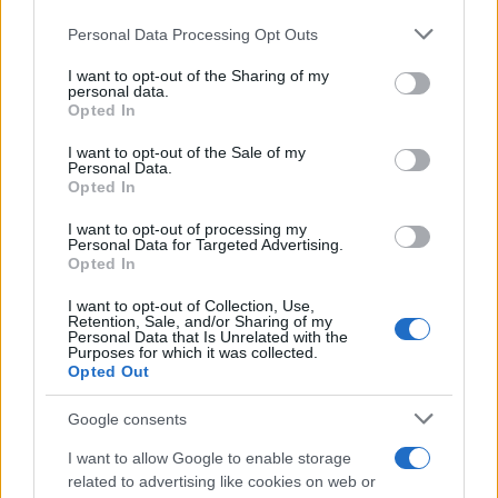
Personal Data Processing Opt Outs
This information may also be disclosed by us to third parties
on the IAB’s List of Downstream Participants that may further
I want to opt-out of the Sharing of my
disclose it to other third parties.
personal data.
Opted In
Please note that this website/app uses one or more Google
services and may gather and store information including but
I want to opt-out of the Sale of my
Personal Data.
not limited to your visit or usage behaviour. You may click to
Opted In
grant or deny consent to Google and its third-party tags to
use your data for below specified purposes in below Google
I want to opt-out of processing my
consent section.
Personal Data for Targeted Advertising.
Opted In
I want to opt-out of Collection, Use,
Retention, Sale, and/or Sharing of my
Personal Data that Is Unrelated with the
Purposes for which it was collected.
Opted Out
Google consents
I want to allow Google to enable storage
related to advertising like cookies on web or