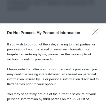
in licenza per l’uso. È vietata la riproduzione non
autorizzata.
Informativa
Do Not Process My Personal Information
Privacy Policy
Cookie Policy
Note Legali
If you wish to opt-out of the sale, sharing to third parties, or
Preferenze Privacy
processing of your personal or sensitive information for
targeted advertising by us, please use the below opt-out
section to confirm your selection.
Please note that after your opt-out request is processed you
may continue seeing interest-based ads based on personal
information utilized by us or personal information disclosed to
third parties prior to your opt-out.
You may separately opt-out of the further disclosure of your
personal information by third parties on the IAB’s list of
downstream participants.