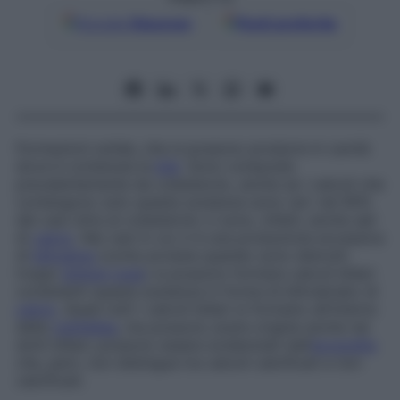
Google
Discover
Fonti preferite
Formazioni solide, che si possono produrre in cavità
dove è contenuta la
bile
. Sono composte
prevalentemente da colesterolo, anche se i calcoli che
contengono solo questa sostanza sono rari: nel 90%
dei casi oltre al colesterolo vi sono, infatti, anche sali
di
calcio
. Nei casi in cui vi è una produzione eccessiva
di
bilirubina
(come avviene quando sono distrutti
troppi
globuli rossi
) si possono formare calcoli biliari
contenenti questa sostanza in forma di bilirubinato di
calcio
. Quasi tutti i calcoli biliari si formano all’interno
della
cistifellea
, ma possono avere origine anche nei
dotti biliari; possono essere evidenziati dall’
ecografia
che, però, non distingue tra calcoli calcificati e non
calcificati.