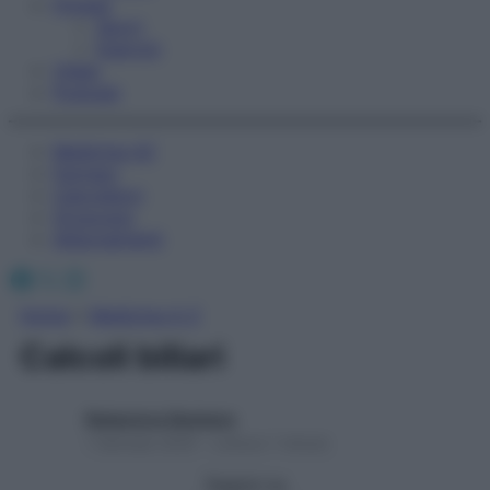
Fitness
Sport
Esercizi
Video
Podcast
Medicina AZ
Farmaci
Calcolatori
Oroscopo
Abbonamenti
Facebook
X
Instagram
Home
»
Medicina A-Z
Calcoli biliari
Redazione Starbene
1 Gennaio 2025 – Lettura 1 minuto
Seguici su