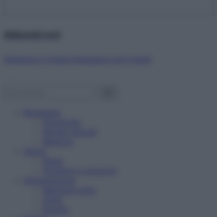
Abbonati ora!
Starbene ti regala benessere ogni mese!
Benessere
Psicologia
Rimedi naturali
Bellezza
Salute
News
Problemi e soluzioni
Alimentazione
Mangiare sano
Diete
Ricette