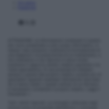
Chi siamo
Pubblicità
Facebook
X
Instagram
ATTENZIONE: Le informazioni contenute in questo
sito sono presentate a solo scopo informativo, in
nessun caso possono costituire la formulazione di
una diagnosi o la prescrizione di un trattamento, e
non intendono e non devono in alcun modo
sostituire il rapporto diretto medico-paziente o la
visita specialistica. Si raccomanda di chiedere
sempre il parere del proprio medico curante e/o di
specialisti riguardo qualsiasi indicazione riportata.
Se si hanno dubbi o quesiti sull’uso di un farmaco
è necessario contattare il proprio medico. Leggi il
Disclaimer »
Tutti i diritti riservati. Le immagini utilizzate negli
articoli sono di proprietà dell’editore o concesse