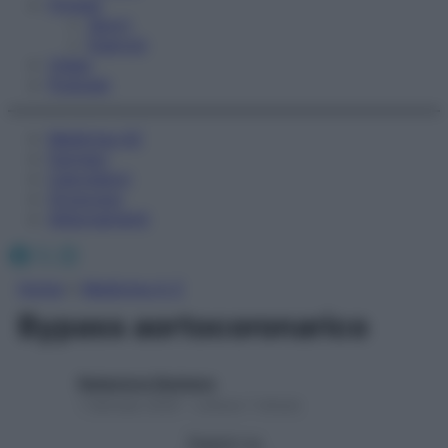
Fitness
Sport
Esercizi
Video
Podcast
Medicina AZ
Farmaci
Calcolatori
Oroscopo
Abbonamenti
Facebook
X
Instagram
Home
»
Medicina A-Z
Bypass aortocoronarico
Redazione Starbene
1 Gennaio 2025 – Lettura 1 minuto
Seguici su