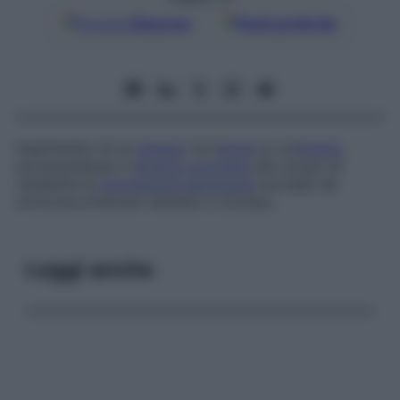
Google
Discover
Fonti preferite
Inserimento di un
innesto
tra l’
aorta
(o un’
arteria
extracardiaca) e l’
arteria coronaria
allo scopo di
ristabilire la
circolazione sanguigna
normale nel
troncone arterioso ristretto o occluso.
Leggi anche