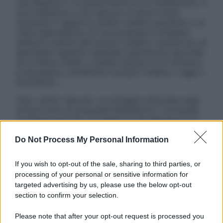
una diagnosi o la prescrizione di un trattamento, e
non intendono e non devono in alcun modo
sostituire il rapporto diretto medico-paziente o la
visita specialistica. Si raccomanda di chiedere
sempre il parere del proprio medico curante e/o di
specialisti riguardo qualsiasi indicazione riportata.
Se si hanno dubbi o quesiti sull’uso di un farmaco
è necessario contattare il proprio medico. Leggi il
Disclaimer »
Tutti i diritti riservati. Le immagini utilizzate negli
articoli sono di proprietà dell’editore o concesse
in licenza per l’uso. È vietata la riproduzione non
autorizzata.
Do Not Process My Personal Information
If you wish to opt-out of the sale, sharing to third parties, or
Informativa
processing of your personal or sensitive information for
Privacy Policy
targeted advertising by us, please use the below opt-out
Cookie Policy
section to confirm your selection.
Note Legali
Preferenze Privacy
Please note that after your opt-out request is processed you