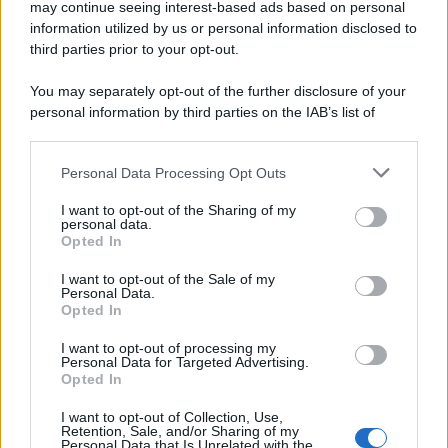
may continue seeing interest-based ads based on personal
information utilized by us or personal information disclosed to
third parties prior to your opt-out.
You may separately opt-out of the further disclosure of your
personal information by third parties on the IAB’s list of
downstream participants.
Personal Data Processing Opt Outs
This information may also be disclosed by us to third parties
on the IAB’s List of Downstream Participants that may further
I want to opt-out of the Sharing of my
disclose it to other third parties.
personal data.
Opted In
Please note that this website/app uses one or more Google
services and may gather and store information including but
I want to opt-out of the Sale of my
Personal Data.
not limited to your visit or usage behaviour. You may click to
Opted In
grant or deny consent to Google and its third-party tags to
use your data for below specified purposes in below Google
I want to opt-out of processing my
consent section.
Personal Data for Targeted Advertising.
Opted In
I want to opt-out of Collection, Use,
Retention, Sale, and/or Sharing of my
Personal Data that Is Unrelated with the