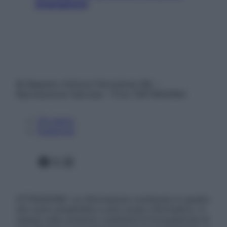
smartphone
© Belpietro Edizioni Periodiche SRL –
Riproduzione riservata – P.Iva 13673600964
Chi siamo
Pubblicità
Facebook
X
Instagram
ATTENZIONE: Le informazioni contenute in questo
sito sono presentate a solo scopo informativo, in
nessun caso possono costituire la formulazione di