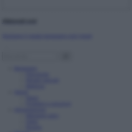
Abbonati ora!
Starbene ti regala benessere ogni mese!
Benessere
Psicologia
Rimedi naturali
Bellezza
Salute
News
Problemi e soluzioni
Alimentazione
Mangiare sano
Diete
Ricette