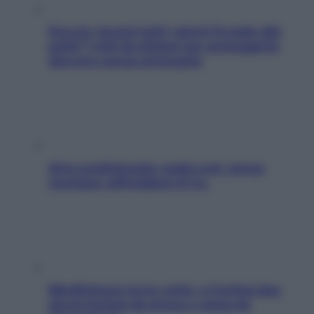
Doccia, lavarsi tutti i giorni fa male alla
pelle? I miti da sfatare per proteggerla
davvero senza stressarla
Aria condizionata: usala così, senza
rischiare raffreddore & Co.
Mindfulness tra le vette: a Cortina due
giorni lontani da stress e ansia da