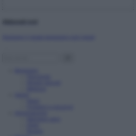
Abbonati ora!
Starbene ti regala benessere ogni mese!
Benessere
Psicologia
Rimedi naturali
Bellezza
Salute
News
Problemi e soluzioni
Alimentazione
Mangiare sano
Diete
Ricette