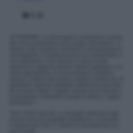
Facebook
X
Instagram
ATTENZIONE: Le informazioni contenute in questo
sito sono presentate a solo scopo informativo, in
nessun caso possono costituire la formulazione di
una diagnosi o la prescrizione di un trattamento, e
non intendono e non devono in alcun modo
sostituire il rapporto diretto medico-paziente o la
visita specialistica. Si raccomanda di chiedere
sempre il parere del proprio medico curante e/o di
specialisti riguardo qualsiasi indicazione riportata.
Se si hanno dubbi o quesiti sull’uso di un farmaco
è necessario contattare il proprio medico. Leggi il
Disclaimer »
Tutti i diritti riservati. Le immagini utilizzate negli
articoli sono di proprietà dell’editore o concesse
in licenza per l’uso. È vietata la riproduzione non
autorizzata.