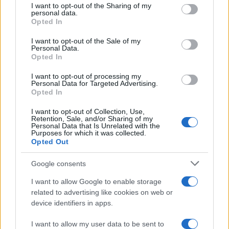
I want to opt-out of the Sharing of my
disclose it to other third parties.
personal data.
Opted In
Please note that this website/app uses one or more Google
services and may gather and store information including but
I want to opt-out of the Sale of my
Personal Data.
not limited to your visit or usage behaviour. You may click to
Opted In
grant or deny consent to Google and its third-party tags to
use your data for below specified purposes in below Google
I want to opt-out of processing my
consent section.
Personal Data for Targeted Advertising.
Opted In
I want to opt-out of Collection, Use,
Retention, Sale, and/or Sharing of my
Personal Data that Is Unrelated with the
Purposes for which it was collected.
Opted Out
Google consents
I want to allow Google to enable storage
related to advertising like cookies on web or
device identifiers in apps.
I want to allow my user data to be sent to