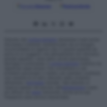
Google
Discover
Fonti preferite
Disturbo del
comportamento
alimentare (vedi anche
Anoressia e bulimia
) caratterizzato da un bisogno
incontrollabile di ingerire cibo in grandi quantità da
parte di un soggetto che abitualmente non dimostra
grande appetito; viene detto anche
iperoressia
,
iperfagia
e
polioressia
. Il
comportamento
bulimico ha
significati assai diversi. Può connettersi a vari
problemi psicologici o medici, per esempio costituire
una variante di un altro disturbo della condotta
alimentare, l’
anoressia
mentale. Tale disturbo si
osserva spesso nel periodo dell’
adolescenza
e pare
più diffuso nel
sesso
femminile, anche se la sua
frequenza resta ancora imprecisata.