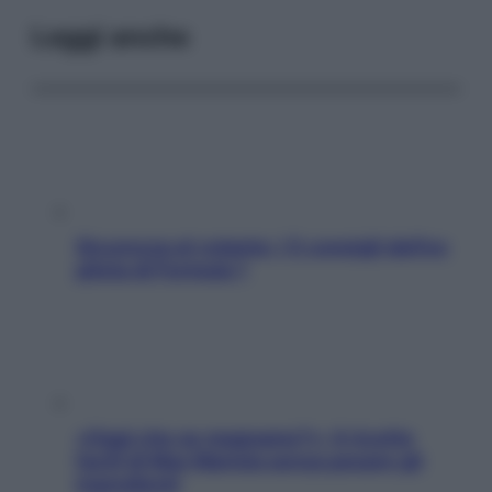
Leggi anche
Sicurezza al volante: i 5 consigli dell’ex
pilota di Formula 1
«Oggi che se magnamo?»: 4 ricette
facili di Max Mariola senza pesare gli
ingredienti