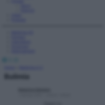
Fitness
Sport
Esercizi
Video
Podcast
Medicina AZ
Farmaci
Calcolatori
Oroscopo
Abbonamenti
Facebook
X
Instagram
Home
»
Medicina A-Z
Bulimia
Redazione Starbene
1 Gennaio 2025 – Lettura 1 minuto
Seguici su