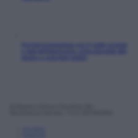
Perché la pressione con il caldo scende
e sale all’improvviso: cosa succede alle
donne e cosa fare subito
© Belpietro Edizioni Periodiche SRL –
Riproduzione riservata – P.Iva 13673600964
Chi siamo
Pubblicità