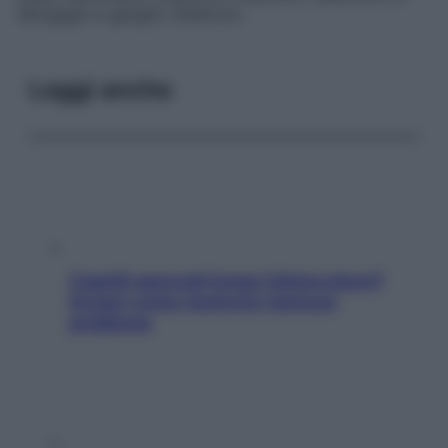
Morgagni
e
ganglio olfattorio
.
Leggi anche
Capelli spezzati lungo l’attaccatura?
Scopri come risolvere l’annoso
problema