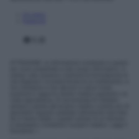
Chi siamo
Pubblicità
Facebook
X
Instagram
ATTENZIONE: Le informazioni contenute in questo
sito sono presentate a solo scopo informativo, in
nessun caso possono costituire la formulazione di
una diagnosi o la prescrizione di un trattamento, e
non intendono e non devono in alcun modo
sostituire il rapporto diretto medico-paziente o la
visita specialistica. Si raccomanda di chiedere
sempre il parere del proprio medico curante e/o di
specialisti riguardo qualsiasi indicazione riportata.
Se si hanno dubbi o quesiti sull’uso di un farmaco
è necessario contattare il proprio medico. Leggi il
Disclaimer »