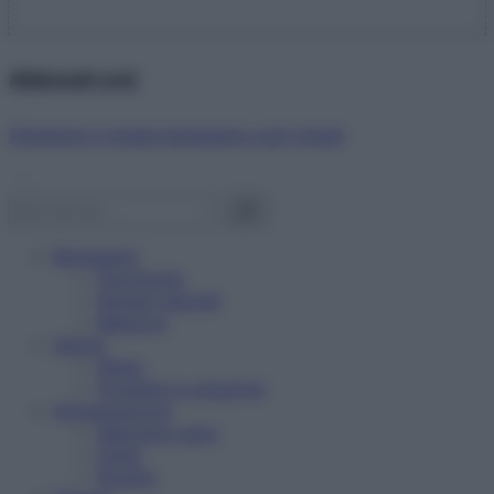
Abbonati ora!
Starbene ti regala benessere ogni mese!
Benessere
Psicologia
Rimedi naturali
Bellezza
Salute
News
Problemi e soluzioni
Alimentazione
Mangiare sano
Diete
Ricette