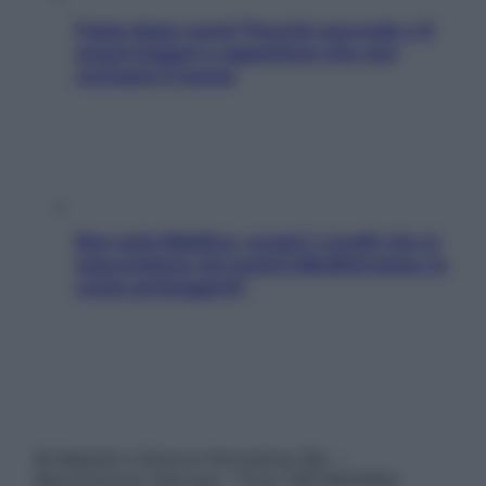
Fame dopo cena? Perché succede e 6
snack leggeri e appetitosi che non
rovinano il sonno
Non solo Maldive: scopri i coralli che si
nascondono nel nostro Mediterraneo (e
come proteggerli)
© Belpietro Edizioni Periodiche SRL –
Riproduzione riservata – P.Iva 13673600964