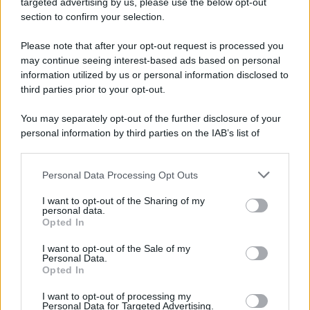
targeted advertising by us, please use the below opt-out
section to confirm your selection.
Please note that after your opt-out request is processed you
may continue seeing interest-based ads based on personal
information utilized by us or personal information disclosed to
third parties prior to your opt-out.
You may separately opt-out of the further disclosure of your
personal information by third parties on the IAB’s list of
downstream participants.
Personal Data Processing Opt Outs
This information may also be disclosed by us to third parties
on the IAB’s List of Downstream Participants that may further
I want to opt-out of the Sharing of my
disclose it to other third parties.
personal data.
Opted In
Please note that this website/app uses one or more Google
services and may gather and store information including but
I want to opt-out of the Sale of my
Personal Data.
not limited to your visit or usage behaviour. You may click to
Opted In
grant or deny consent to Google and its third-party tags to
use your data for below specified purposes in below Google
I want to opt-out of processing my
consent section.
Personal Data for Targeted Advertising.