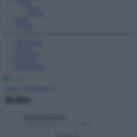
Fitness
Sport
Esercizi
Video
Podcast
Medicina AZ
Farmaci
Calcolatori
Oroscopo
Abbonamenti
Facebook
X
Instagram
Home
»
Medicina A-Z
Bulbo
Redazione Starbene
1 Gennaio 2025 – Lettura 2 minuti
Seguici su