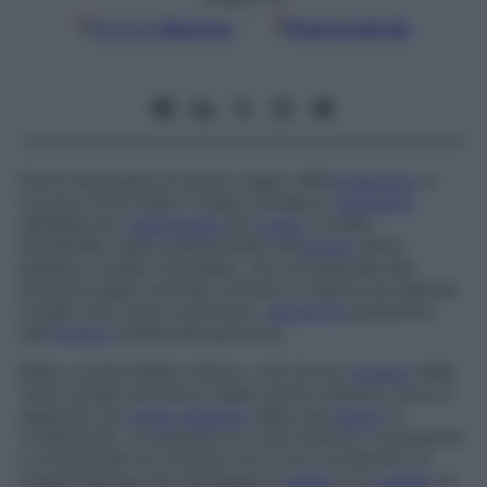
Google
Discover
Fonti preferite
Parte ingrossata di alcuni organi. Nell’
organismo
si
trovano molti bulbi: il bulbo cardiaco,
segmento
dell’abbozzo
embrionale
del
cuore
; il bulbo
duodenale, sede preferenziale dell’
ulcera
detta
bulbare
; il bulbo carotideo, che corrisponde alla
divisione della carotide comune in interna ed esterna;
il bulbo del corpo cavernoso,
estremità
posteriore
dell’
organo
erettile del pene ecc.
Bulbo oculare
Bulbo sferico, che forma l’
organo
della
vista, situato all’interno della cavità orbitaria, dove è
separato dal
corpo adiposo
dalla sua
fascia
di
rivestimento. Si estende tra i poli anteriori e posteriori
e comprende tre tonache con il loro contenuto: la
tonaca fibrosa che racchiude la
sclera
e la
cornea
, la