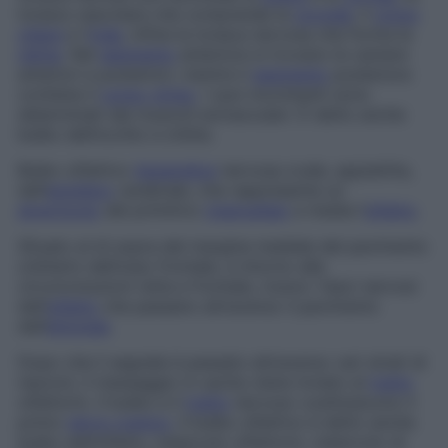
tonaca vascolare che comprende la
coroide
, il
corpo
ciliare
e l’
iride
, infine la tonaca nervosa che forma la
retina
. Nel
segmento
anteriore si trovano le camere
anteriori e posteriori, mentre il
segmento
posteriore
contiene il
corpo vitreo
. I suoi movimenti sono
determinati dai muscoli extraoculari. È detto anche
bulbo dell’occhio
e
orbita
.
Bulbo olfattivo
Appendice
nervosa ovale, appiattita,
dell’
emisfero
cerebrale, che rappresenta un
diverticolo
del primitivo
rinencefalo
e media l’
olfatto
.
Situato al di sopra del margine mediale del pavimento
orbitario dell’osso frontale, e intorno alle
circonvoluzioni retta e frontale, riceve i fasci nervosi
dell’
olfatto
che passano attraverso il pavimento
dell’
etmoide
.
Dopo che il segnale è passato attraverso vari strati di
neuroni, il messaggio in uscita viene inviato al
tratto
olfattorio. Il bulbo e il
tratto
nervoso costituiscono il
primo
nervo cranico
. Il bulbo olfattivo è detto anche
bulbo dell’olfatto
,
tubercolo olfattorio
,
tubercolo di