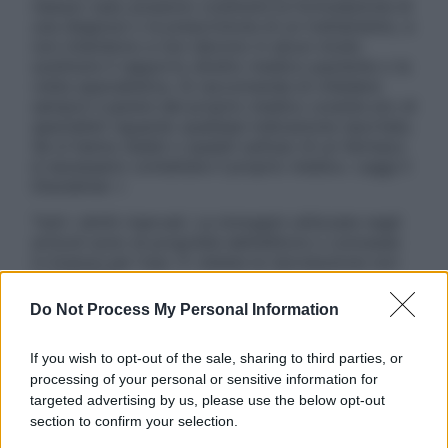
nessun caso possono costituire la formulazione di
una diagnosi o la prescrizione di un trattamento, e
non intendono e non devono in alcun modo
sostituire il rapporto diretto medico-paziente o la
visita specialistica. Si raccomanda di chiedere
sempre il parere del proprio medico curante e/o di
specialisti riguardo qualsiasi indicazione riportata.
Se si hanno dubbi o quesiti sull’uso di un farmaco
è necessario contattare il proprio medico. Leggi il
Disclaimer »
Tutti i diritti riservati. Le immagini utilizzate negli
articoli sono di proprietà dell’editore o concesse
in licenza per l’uso. È vietata la riproduzione non
autorizzata.
Do Not Process My Personal Information
If you wish to opt-out of the sale, sharing to third parties, or
Informativa
processing of your personal or sensitive information for
Privacy Policy
targeted advertising by us, please use the below opt-out
Cookie Policy
section to confirm your selection.
Note Legali