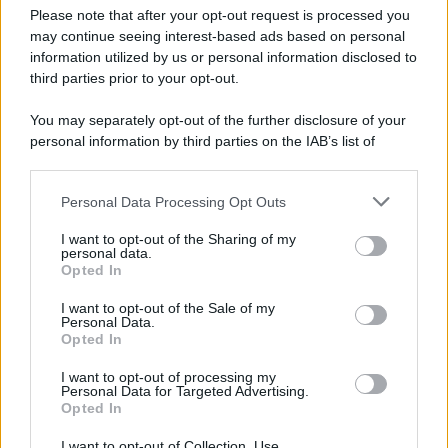
Preferenze Privacy
Please note that after your opt-out request is processed you
may continue seeing interest-based ads based on personal
information utilized by us or personal information disclosed to
third parties prior to your opt-out.
You may separately opt-out of the further disclosure of your
personal information by third parties on the IAB’s list of
downstream participants.
Personal Data Processing Opt Outs
This information may also be disclosed by us to third parties
on the IAB’s List of Downstream Participants that may further
I want to opt-out of the Sharing of my
disclose it to other third parties.
personal data.
Opted In
Please note that this website/app uses one or more Google
services and may gather and store information including but
I want to opt-out of the Sale of my
Personal Data.
not limited to your visit or usage behaviour. You may click to
Opted In
grant or deny consent to Google and its third-party tags to
use your data for below specified purposes in below Google
I want to opt-out of processing my
consent section.
Personal Data for Targeted Advertising.
Opted In
I want to opt-out of Collection, Use,