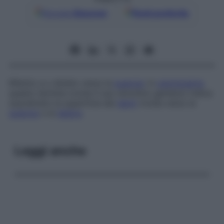
Google
Discover
Fonti preferite
Riferito a o diretto verso la
guancia
: in
odontoiatria
questo termine (come il suo sinonimo
genieno
) indica
soprattutto la superficie dei
denti
rivolta verso la
guancia
o le
labbra
.
Leggi anche