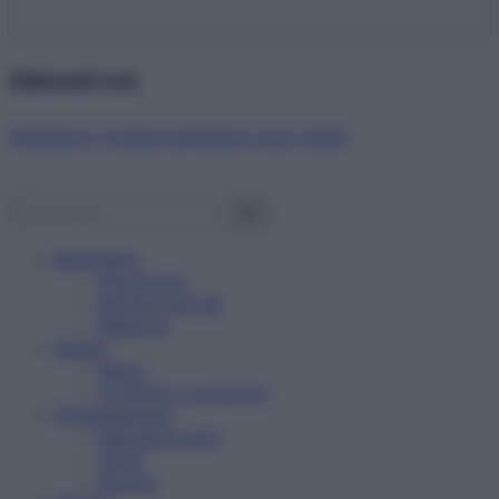
Abbonati ora!
Starbene ti regala benessere ogni mese!
Benessere
Psicologia
Rimedi naturali
Bellezza
Salute
News
Problemi e soluzioni
Alimentazione
Mangiare sano
Diete
Ricette