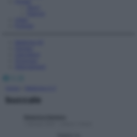
Fitness
Sport
Esercizi
Video
Podcast
Medicina AZ
Farmaci
Calcolatori
Oroscopo
Abbonamenti
Facebook
X
Instagram
Home
»
Medicina A-Z
buccale
Redazione Starbene
1 Gennaio 2025 – Lettura 1 minuto
Seguici su