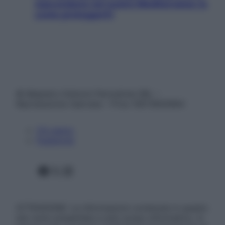
nascondono nel nostro Mediterraneo (e
come proteggerli)
© Belpietro Edizioni Periodiche SRL –
Riproduzione riservata – P.Iva 13673600964
Chi siamo
Pubblicità
Facebook
X
Instagram
ATTENZIONE: Le informazioni contenute in questo
sito sono presentate a solo scopo informativo, in