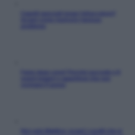
Capelli spezzati lungo l’attaccatura?
Scopri come risolvere l’annoso
problema
Fame dopo cena? Perché succede e 6
snack leggeri e appetitosi che non
rovinano il sonno
Non solo Maldive: scopri i coralli che si