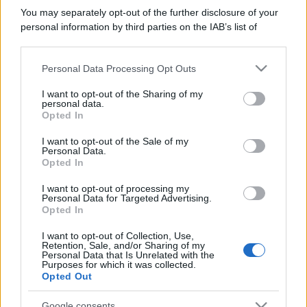
You may separately opt-out of the further disclosure of your
personal information by third parties on the IAB’s list of
downstream participants.
Personal Data Processing Opt Outs
This information may also be disclosed by us to third parties
on the IAB’s List of Downstream Participants that may further
I want to opt-out of the Sharing of my
disclose it to other third parties.
personal data.
Opted In
Please note that this website/app uses one or more Google
services and may gather and store information including but
I want to opt-out of the Sale of my
Personal Data.
not limited to your visit or usage behaviour. You may click to
Opted In
grant or deny consent to Google and its third-party tags to
use your data for below specified purposes in below Google
I want to opt-out of processing my
consent section.
Personal Data for Targeted Advertising.
Opted In
I want to opt-out of Collection, Use,
Retention, Sale, and/or Sharing of my
Personal Data that Is Unrelated with the
Purposes for which it was collected.
Opted Out
Google consents