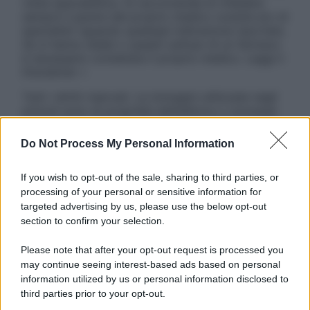
visita specialistica. Si raccomanda di chiedere
sempre il parere del proprio medico curante e/o di
specialisti riguardo qualsiasi indicazione riportata.
Se si hanno dubbi o quesiti sull’uso di un farmaco
è necessario contattare il proprio medico. Leggi il
Disclaimer »
Tutti i diritti riservati. Le immagini utilizzate negli
articoli sono di proprietà dell’editore o concesse
in licenza per l’uso. È vietata la riproduzione non
autorizzata.
Do Not Process My Personal Information
If you wish to opt-out of the sale, sharing to third parties, or
processing of your personal or sensitive information for
Informativa
targeted advertising by us, please use the below opt-out
Privacy Policy
section to confirm your selection.
Cookie Policy
Note Legali
Please note that after your opt-out request is processed you
Preferenze Privacy
may continue seeing interest-based ads based on personal
information utilized by us or personal information disclosed to
third parties prior to your opt-out.