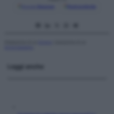
Google
Discover
Fonti preferite
Dilatazione di un
bronco
; risoluzione di un
broncospasmo
.
Leggi anche