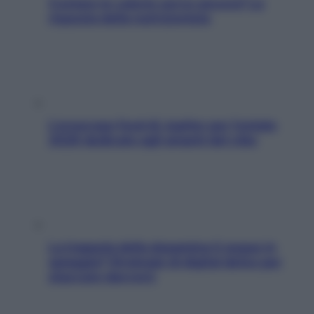
Contare le calorie serve ancora? La
risposta della nutrizionista
L’oroscopo food di Jupiter per l’estate
2026 dedicato agli amanti del cibo
La trappola della dopamina ti segue in
spiaggia? Strategie di digital detox per
staccare davvero