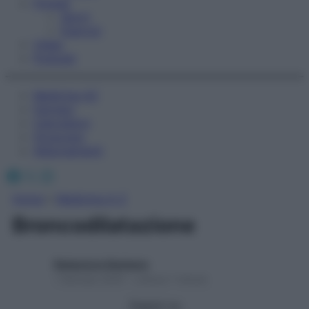
Fitness
Sport
Esercizi
Video
Podcast
Medicina AZ
Farmaci
Calcolatori
Oroscopo
Abbonamenti
Facebook
X
Instagram
Home
»
Medicina A-Z
Broncodilatazione
Redazione Starbene
1 Gennaio 2025 – Lettura 1 minuto
Seguici su