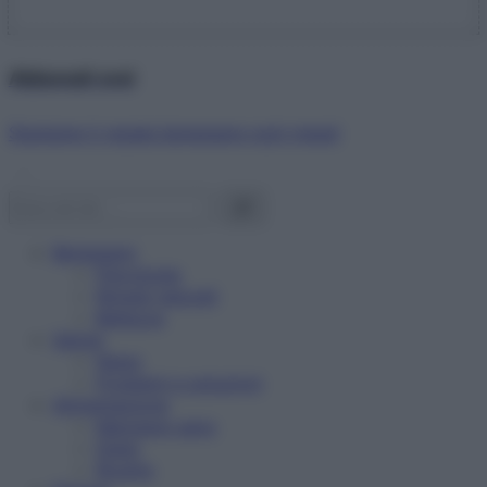
Abbonati ora!
Starbene ti regala benessere ogni mese!
Benessere
Psicologia
Rimedi naturali
Bellezza
Salute
News
Problemi e soluzioni
Alimentazione
Mangiare sano
Diete
Ricette