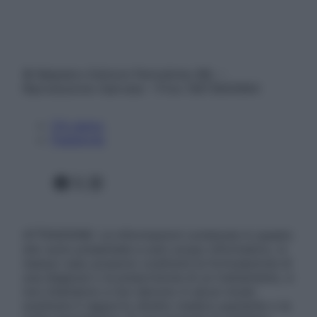
© Belpietro Edizioni Periodiche SRL –
Riproduzione riservata – P.Iva 13673600964
Chi siamo
Pubblicità
Facebook
X
Instagram
ATTENZIONE: Le informazioni contenute in questo
sito sono presentate a solo scopo informativo, in
nessun caso possono costituire la formulazione di
una diagnosi o la prescrizione di un trattamento, e
non intendono e non devono in alcun modo
sostituire il rapporto diretto medico-paziente o la