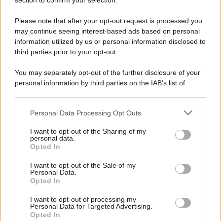
Note Legali
section to confirm your selection.
Preferenze Privacy
Please note that after your opt-out request is processed you
may continue seeing interest-based ads based on personal
information utilized by us or personal information disclosed to
third parties prior to your opt-out.
You may separately opt-out of the further disclosure of your
personal information by third parties on the IAB’s list of
downstream participants.
Personal Data Processing Opt Outs
This information may also be disclosed by us to third parties
on the IAB’s List of Downstream Participants that may further
I want to opt-out of the Sharing of my
disclose it to other third parties.
personal data.
Opted In
Please note that this website/app uses one or more Google
services and may gather and store information including but
I want to opt-out of the Sale of my
Personal Data.
not limited to your visit or usage behaviour. You may click to
Opted In
grant or deny consent to Google and its third-party tags to
use your data for below specified purposes in below Google
I want to opt-out of processing my
consent section.
Personal Data for Targeted Advertising.
Opted In