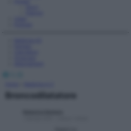
Fitness
Sport
Esercizi
Video
Podcast
Medicina AZ
Farmaci
Calcolatori
Oroscopo
Abbonamenti
Facebook
X
Instagram
Home
»
Medicina A-Z
Broncodilatatore
Redazione Starbene
1 Gennaio 2025 – Lettura 1 minuto
Seguici su