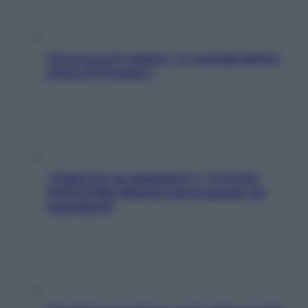
Sicurezza al volante: i 5 consigli dell’ex
pilota di Formula 1
«Oggi che se magnamo?»: 4 ricette
facili di Max Mariola senza pesare gli
ingredienti