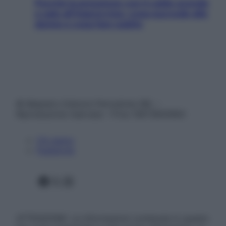
Perché la pressione con il caldo scende
e sale all’improvviso: cosa succede alle
donne e cosa fare subito
© Belpietro Edizioni Periodiche SRL –
Riproduzione riservata – P.Iva 13673600964
Chi siamo
Pubblicità
Facebook
X
Instagram
ATTENZIONE: Le informazioni contenute in questo