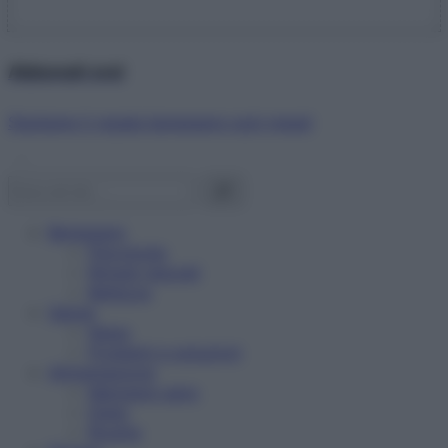
Abbonati ora!
Starbene ti regala benessere ogni mese!
Benessere
Psicologia
Rimedi naturali
Bellezza
Salute
News
Problemi e soluzioni
Alimentazione
Mangiare sano
Diete
Ricette