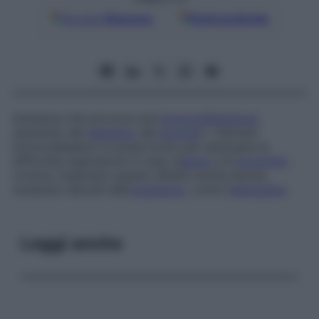
Google
Discover
Fonti preferite
Sostanza che provoca una
broncodilatazione
(aumento del
diametro
dei
bronchi
). I farmaci
broncodilatatori si prescrivono per attenuare la
difficoltà respiratoria in caso d’
asma
e di
bronchite
cronica. Esplicano questo effetto anche alcune
sostanze naturali dell’
organismo
, come l’
adrenalina
.
Leggi anche